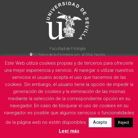
Facultad de Filología
C/ Palos de la Frontera s/n, 41004, Sevilla
954 55 14 90
Este Web utiliza cookies propias y de terceros para ofrecerle
una mejor experiencia y servicio. Al navegar o utilizar nuestros
servicios el usuario acepta el uso que hacemos de las
cookies. Sin embargo, el usuario tiene la opción de impedir la
La Facultad
Información legal
Politica de privacidad
Cookies
generación de cookies y la eliminación de las mismas
E
mediante la selección de la correspondiente opción en su
navegador. En caso de bloquear el uso de cookies en su
navegador es posible que algunos servicios o funcionalidades
de la página web no estén disponibles.
Acepto
Reject
Leer más