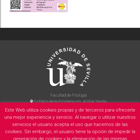
Facultad de Filología
C/ Palos de la Frontera s/n, 41004, Sevilla
954 55 14 90
Este Web utiliza cookies propias y de terceros para ofrecerle
una mejor experiencia y servicio. Al navegar o utilizar nuestros
servicios el usuario acepta el uso que hacemos de las
La Facultad
Información legal
Politica de privacidad
Cookies
cookies. Sin embargo, el usuario tiene la opción de impedir la
generación de cookies y la eliminación de las mismas