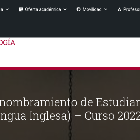
ia
Oferta académica
Movilidad
Profeso
 nombramiento de Estudiant
engua Inglesa) – Curso 202