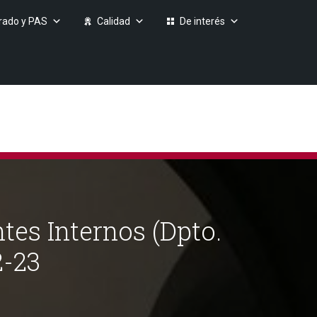
rado y PAS
Calidad
De interés
es Internos (Dpto.
2-23