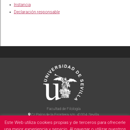
Instancia
Declaración responsable
Facultad de Filología
C/ Palos de la Frontera s/n, 41004, Sevilla
954 55 14 90
Este Web utiliza cookies propias y de terceros para ofrecerle
una mejor experiencia y servicio. Al navegar o utilizar nuestros