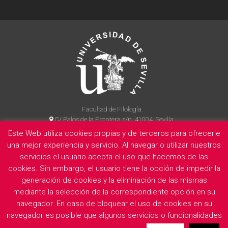
Facultad de Filología
C/ Palos de la Frontera s/n, 41004, Sevilla
954 55 14 90
Este Web utiliza cookies propias y de terceros para ofrecerle
una mejor experiencia y servicio. Al navegar o utilizar nuestros
servicios el usuario acepta el uso que hacemos de las
cookies. Sin embargo, el usuario tiene la opción de impedir la
La Facultad
Información legal
Politica de privacidad
Cookies
generación de cookies y la eliminación de las mismas
E
mediante la selección de la correspondiente opción en su
navegador. En caso de bloquear el uso de cookies en su
navegador es posible que algunos servicios o funcionalidades