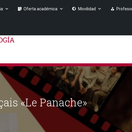
ia
Oferta académica
Movilidad
Profeso
nçais «Le Panache»