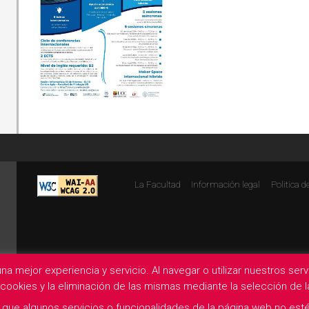
La Facultad
Información legal
Politica d
na mejor experiencia y servicio. Al navegar o utilizar nuestros se
e cookies y la eliminación de las mismas mediante la selección de
que algunos servicios o funcionalidades de la página web no esté