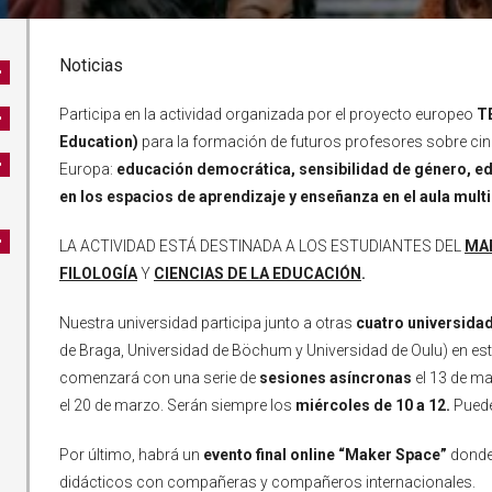
Noticias
Participa en la actividad organizada por el proyecto europeo
T
Education)
para la formación de futuros profesores sobre cin
Europa:
educación democrática, sensibilidad de género, edu
en los espacios de aprendizaje y enseñanza en el aula multi
LA ACTIVIDAD ESTÁ DESTINADA A LOS ESTUDIANTES DEL
MA
FILOLOGÍA
Y
CIENCIAS DE LA EDUCACIÓN
.
Nuestra universidad participa junto a otras
cuatro universida
de Braga, Universidad de Böchum y Universidad de Oulu) en este
comenzará con una serie de
sesiones
asíncronas
el 13 de m
el 20 de marzo. Serán siempre los
miércoles de 10 a 12.
Puede
Por último, habrá un
evento final online “Maker Space”
donde 
didácticos con compañeras y compañeros internacionales.