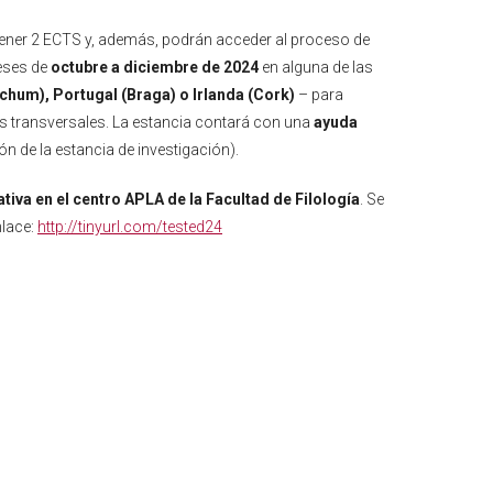
btener 2 ECTS y, además, podrán acceder al proceso de
eses de
octubre a diciembre de 2024
en alguna de las
ochum), Portugal (Braga) o Irlanda (Cork)
– para
as transversales. La estancia contará con una
ayuda
ón de la estancia de investigación).
tiva en el centro APLA de la Facultad de Filología
. Se
nlace:
http://tinyurl.com/tested24