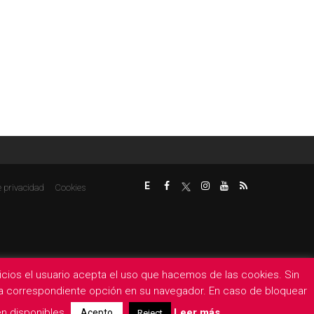
E
e privacidad
Cookies
rvicios el usuario acepta el uso que hacemos de las cookies. Sin
 la correspondiente opción en su navegador. En caso de bloquear
n disponibles.
Leer más
Acepto
Reject