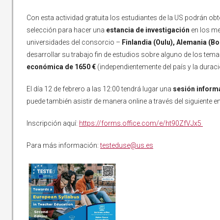
Con esta actividad gratuita los estudiantes de la US podrán o
selección para hacer una
estancia de investigación
en los m
universidades del consorcio –
Finlandia (Oulu), Alemania (B
desarrollar su trabajo fin de estudios sobre alguno de los tem
económica de 1650 €
(independientemente del país y la duraci
El día 12 de febrero a las 12:00 tendrá lugar una
sesión informa
puede también asistir de manera online a través del siguiente e
Inscripción aquí:
https://forms.office.com/e/ht90ZfVJx5
Para más información:
testeduse@us.es