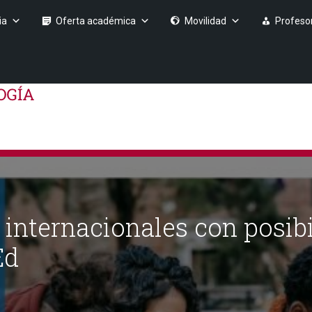
ia
Oferta académica
Movilidad
Profeso
 internacionales con posib
Ed