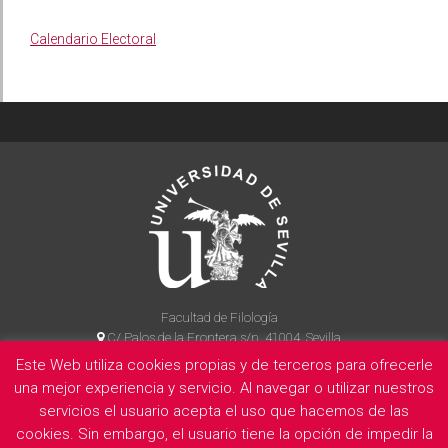
Calendario Electoral
Facultad de Filología
C/ Palos de la Frontera s/n, 41004, Sevilla
954 55 14 90
Este Web utiliza cookies propias y de terceros para ofrecerle
una mejor experiencia y servicio. Al navegar o utilizar nuestros
servicios el usuario acepta el uso que hacemos de las
cookies. Sin embargo, el usuario tiene la opción de impedir la
La Facultad
Información legal
Politica de privacidad
Cookies