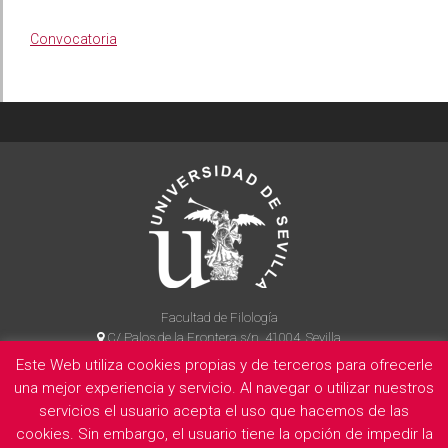
Convocatoria
Facultad de Filología
C/ Palos de la Frontera s/n, 41004, Sevilla
954 55 14 90
Este Web utiliza cookies propias y de terceros para ofrecerle
una mejor experiencia y servicio. Al navegar o utilizar nuestros
servicios el usuario acepta el uso que hacemos de las
cookies. Sin embargo, el usuario tiene la opción de impedir la
La Facultad
Información legal
Politica de privacidad
Cookies