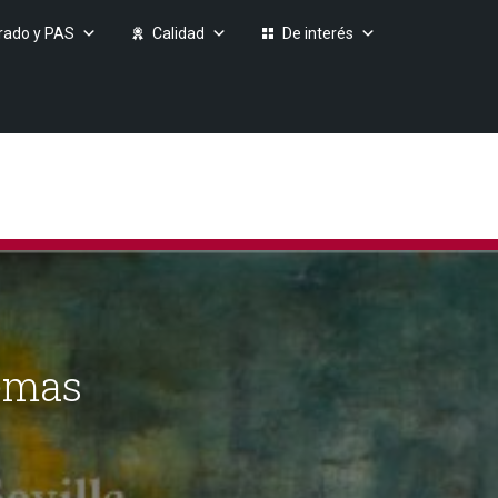
rado y PAS
Calidad
De interés
oemas