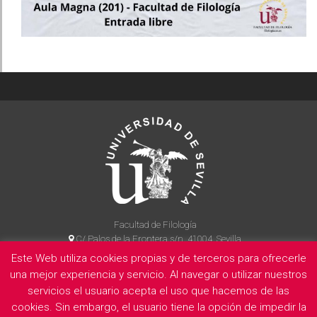
Facultad de Filología
C/ Palos de la Frontera s/n, 41004, Sevilla
954 55 14 90
Este Web utiliza cookies propias y de terceros para ofrecerle
una mejor experiencia y servicio. Al navegar o utilizar nuestros
servicios el usuario acepta el uso que hacemos de las
cookies. Sin embargo, el usuario tiene la opción de impedir la
La Facultad
Información legal
Politica de privacidad
Cookies