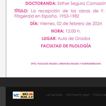
La Facultad
Información legal
Politica d