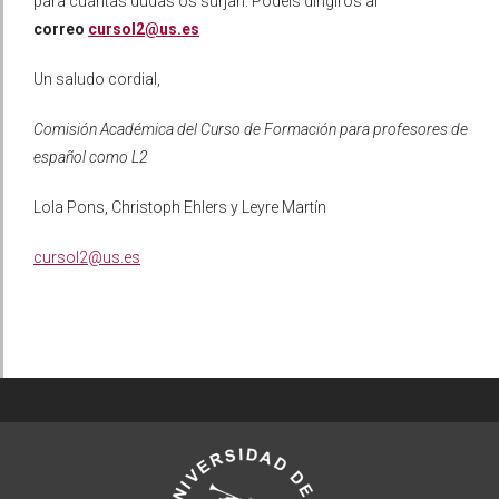
para cuantas dudas os surjan. Podéis dirigiros al
correo
cursol2@us.es
Un saludo cordial,
Comisión Académica del Curso de Formación para profesores de
español como L2
Lola Pons, Christoph Ehlers y Leyre Martín
cursol2@us.es