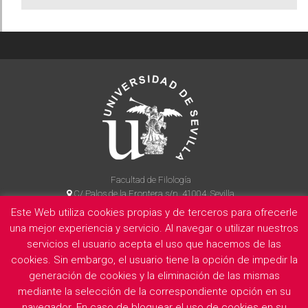
Facultad de Filología
C/ Palos de la Frontera s/n, 41004, Sevilla
954 55 14 90
Este Web utiliza cookies propias y de terceros para ofrecerle
una mejor experiencia y servicio. Al navegar o utilizar nuestros
servicios el usuario acepta el uso que hacemos de las
cookies. Sin embargo, el usuario tiene la opción de impedir la
La Facultad
Información legal
Politica de privacidad
Cookies
generación de cookies y la eliminación de las mismas
E
mediante la selección de la correspondiente opción en su
navegador. En caso de bloquear el uso de cookies en su