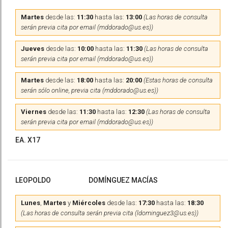
Martes
desde las:
11:30
hasta las:
13:00
(Las horas de consulta
serán previa cita por email (mddorado@us.es))
Jueves
desde las:
10:00
hasta las:
11:30
(Las horas de consulta
serán previa cita por email (mddorado@us.es))
Martes
desde las:
18:00
hasta las:
20:00
(Estas horas de consulta
serán sólo online, previa cita (mddorado@us.es))
Viernes
desde las:
11:30
hasta las:
12:30
(Las horas de consulta
serán previa cita por email (mddorado@us.es))
EA. X17
LEOPOLDO
DOMÍNGUEZ MACÍAS
Lunes
,
Martes
y
Miércoles
desde las:
17:30
hasta las:
18:30
(Las horas de consulta serán previa cita (ldominguez3@us.es))