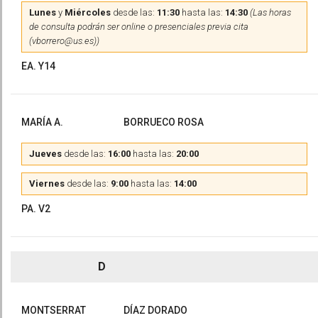
Lunes
y
Miércoles
desde las:
11:30
hasta las:
14:30
(Las horas
de consulta podrán ser online o presenciales previa cita
(vborrero@us.es))
EA. Y14
MARÍA A.
BORRUECO ROSA
Jueves
desde las:
16:00
hasta las:
20:00
Viernes
desde las:
9:00
hasta las:
14:00
PA. V2
D
MONTSERRAT
DÍAZ DORADO