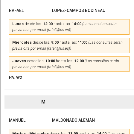
RAFAEL
LOPEZ-CAMPOS BODINEAU
Lunes
desde las:
12:00
hasta las:
14:00
(Las consultas serán
previa cita por email (rafali@us.es))
Miércoles
desde las:
9:00
hasta las:
11:00
(Las consultas serán
previa cita por email (rafali@us.es))
Jueves
desde las:
10:00
hasta las:
12:00
(Las consultas serán
previa cita por email (rafali@us.es))
PA. W2
M
MANUEL
MALDONADO ALEMÁN
Martes
y
Miércoles
desde las:
11:00
hasta las:
14:00
(Las horas