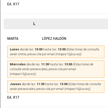
EA. X17
L
MARTA
LÓPEZ HALDÓN
Lunes
desde las:
10:00
hasta las:
13:00
(Estas horas de consulta
serán online, previa cita por email (mlopez15@us.es))
Miércoles
desde las:
11:30
hasta las:
13:00
(Estas horas de
consulta serán presenciales, previa cita por email
(mlopez15@us.es))
Jueves
desde las:
11:30
hasta las:
13:00
(Estas horas de consulta
serán presenciales, previa cita por email (mlopez15@us.es))
EA. X17