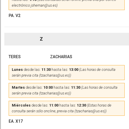
electrónico jshernan@us.es)
PA. V2
Z
TERES
ZACHARIAS
Lunes
desde las:
11:30
hasta las:
13:00
(Las horas de consulta
serán previa cita (tzacharias@us.es))
Martes
desde las:
10:00
hasta las:
11:30
(Las horas de consulta
serán previa cita (tzacharias@us.es))
Miércoles
desde las:
11:00
hasta las:
12:30
(Estas horas de
consulta serán sólo oncline, previa cita (tzacharias@us.es))
EA. X17