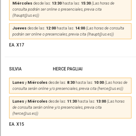
Miércoles
desde las:
13:30
hasta las:
15:30
(Las horas de
consulta podrán ser online o presenciales, previa cita
(lhaupt@us.es))
Jueves
desde las:
12:00
hasta las:
14:00
(Las horas de consulta
podrán ser online o presenciales, previa cita (lhaupt@us.es))
EA. X17
SILVIA
HERCE PAGLIAI
Lunes
y
Miércoles
desde las:
8:30
hasta las:
10:00
(Las horas de
consulta serán online y/o presenciales, previa cita (herce@us.es))
Lunes
y
Miércoles
desde las:
11:30
hasta las:
13:00
(Las horas
de consulta serán online y/o presenciales, previa cita
(herce@us.es))
EA. X15