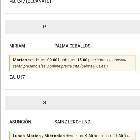
PB. C47 (DECANATO)
P
MIRIAM
PALMA CEBALLOS
Martes
desde las:
09:00
hasta las:
15:00
(Las horas de consulta
serán presenciales u online previa cita (palma@us.es))
EA. U17
S
ASUNCIÓN
SAINZ LERCHUNDI
Lunes
,
Martes
y
Miércoles
desde las:
9:30
hasta las:
11:30
(Las