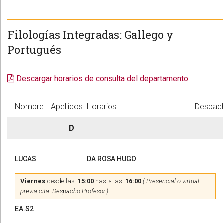
Filologías Integradas: Gallego y
Portugués
Descargar horarios de consulta del departamento
Nombre
Apellidos
Horarios
Despac
D
LUCAS
DA ROSA HUGO
Viernes
desde las:
15:00
hasta las:
16:00
( Presencial o virtual
previa cita. Despacho Profesor.)
EA.S2