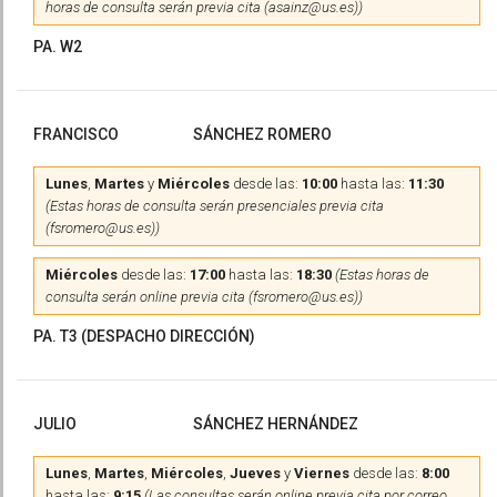
horas de consulta serán previa cita (asainz@us.es))
PA. W2
FRANCISCO
SÁNCHEZ ROMERO
Lunes
,
Martes
y
Miércoles
desde las:
10:00
hasta las:
11:30
(Estas horas de consulta serán presenciales previa cita
(fsromero@us.es))
Miércoles
desde las:
17:00
hasta las:
18:30
(Estas horas de
consulta serán online previa cita (fsromero@us.es))
PA. T3 (DESPACHO DIRECCIÓN)
JULIO
SÁNCHEZ HERNÁNDEZ
Lunes
,
Martes
,
Miércoles
,
Jueves
y
Viernes
desde las:
8:00
hasta las:
9:15
(Las consultas serán online previa cita por correo