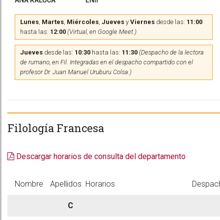
ANA RALUCA
ENII
Lunes
,
Martes
,
Miércoles
,
Jueves
y
Viernes
desde las:
11:00
hasta las:
12:00
(Virtual, en Google Meet.)
Jueves
desde las:
10:30
hasta las:
11:30
(Despacho de la lectora
de rumano, en Fil. Integradas en el despacho compartido con el
profesor Dr. Juan Manuel Uruburu Colsa.)
Filología Francesa
Descargar horarios de consulta del departamento
Nombre
Apellidos
Horarios
Despac
C