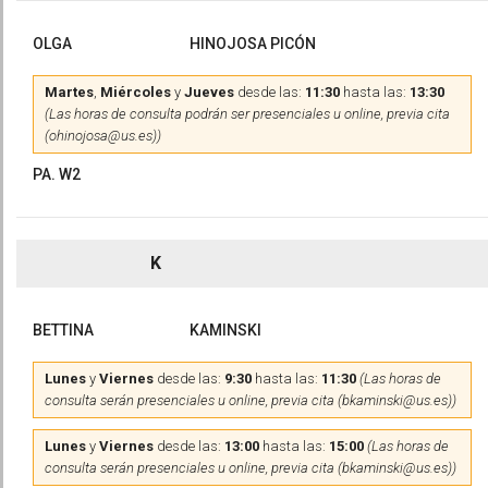
OLGA
HINOJOSA PICÓN
Martes
,
Miércoles
y
Jueves
desde las:
11:30
hasta las:
13:30
(Las horas de consulta podrán ser presenciales u online, previa cita
(ohinojosa@us.es))
PA. W2
K
BETTINA
KAMINSKI
Lunes
y
Viernes
desde las:
9:30
hasta las:
11:30
(Las horas de
consulta serán presenciales u online, previa cita (bkaminski@us.es))
Lunes
y
Viernes
desde las:
13:00
hasta las:
15:00
(Las horas de
consulta serán presenciales u online, previa cita (bkaminski@us.es))