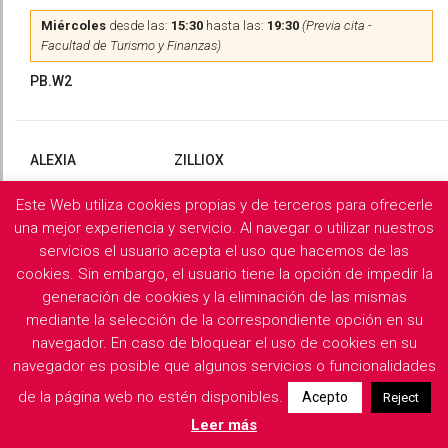
Miércoles
desde las:
15:30
hasta las:
19:30
(Previa cita -
Facultad de Turismo y Finanzas)
PB.W2
ALEXIA
ZILLIOX
Este Web utiliza cookies propias y de terceros para ofrecerle
Martes
y
Miércoles
desde las:
10:00
hasta las:
13:00
(Previa
cita)
una mejor experiencia y servicio. Al navegar o utilizar nuestros
servicios el usuario acepta el uso que hacemos de las
PB.X2
cookies. Sin embargo, el usuario tiene la opción de impedir la
generación de cookies y la eliminación de las mismas
mediante la selección de la correspondiente opción en su
navegador. En caso de bloquear el uso de cookies en su
Filología Griega y Latina
navegador es posible que algunos servicios o funcionalidades
de la página web no estén disponibles.
Acepto
Reject
Descargar horarios de consulta del departamento
Leer más