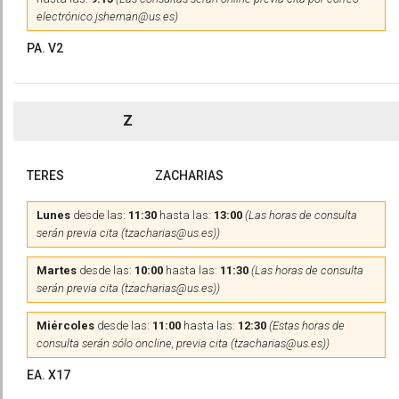
electrónico jshernan@us.es)
PA. V2
Z
TERES
ZACHARIAS
Lunes
desde las:
11:30
hasta las:
13:00
(Las horas de consulta
serán previa cita (tzacharias@us.es))
Martes
desde las:
10:00
hasta las:
11:30
(Las horas de consulta
serán previa cita (tzacharias@us.es))
Miércoles
desde las:
11:00
hasta las:
12:30
(Estas horas de
consulta serán sólo oncline, previa cita (tzacharias@us.es))
EA. X17