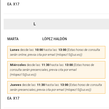
EA. X17
L
MARTA
LÓPEZ HALDÓN
Lunes
desde las:
10:00
hasta las:
13:00
(Estas horas de consulta
serán online, previa cita por email (mlopez15@us.es))
Miércoles
desde las:
11:30
hasta las:
13:00
(Estas horas de
consulta serán presenciales, previa cita por email
(mlopez15@us.es))
Jueves
desde las:
11:30
hasta las:
13:00
(Estas horas de consulta
serán presenciales, previa cita por email (mlopez15@us.es))
EA. X17