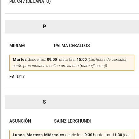
PB. C47 (DECANATO)
P
MIRIAM
PALMA CEBALLOS
Martes
desde las:
09:00
hasta las:
15:00
(Las horas de consulta
serán presenciales u online previa cita (palma@us.es))
EA. U17
S
ASUNCIÓN
SAINZ LERCHUNDI
Lunes
,
Martes
y
Miércoles
desde las:
9:30
hasta las:
11:30
(Las