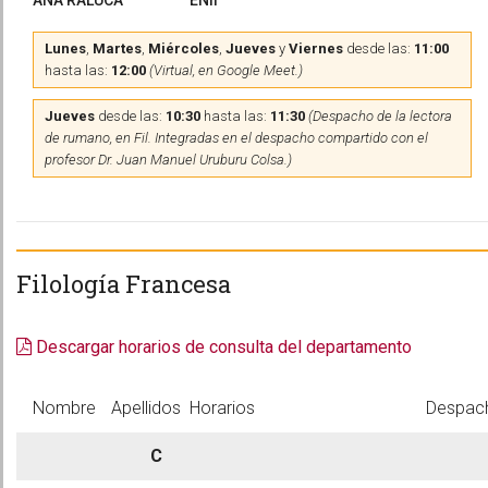
ANA RALUCA
ENII
Lunes
,
Martes
,
Miércoles
,
Jueves
y
Viernes
desde las:
11:00
hasta las:
12:00
(Virtual, en Google Meet.)
Jueves
desde las:
10:30
hasta las:
11:30
(Despacho de la lectora
de rumano, en Fil. Integradas en el despacho compartido con el
profesor Dr. Juan Manuel Uruburu Colsa.)
Filología Francesa
Descargar horarios de consulta del departamento
Nombre
Apellidos
Horarios
Despac
C