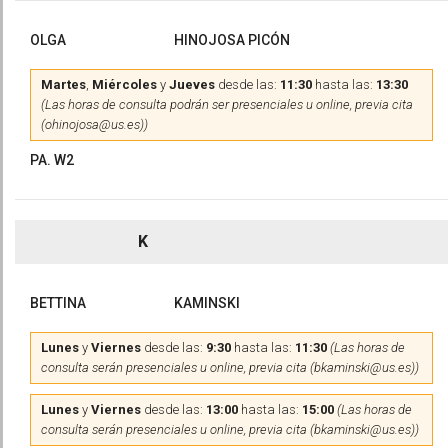
OLGA
HINOJOSA PICÓN
Martes
,
Miércoles
y
Jueves
desde las:
11:30
hasta las:
13:30
(Las horas de consulta podrán ser presenciales u online, previa cita
(ohinojosa@us.es))
PA. W2
K
BETTINA
KAMINSKI
Lunes
y
Viernes
desde las:
9:30
hasta las:
11:30
(Las horas de
consulta serán presenciales u online, previa cita (bkaminski@us.es))
Lunes
y
Viernes
desde las:
13:00
hasta las:
15:00
(Las horas de
consulta serán presenciales u online, previa cita (bkaminski@us.es))