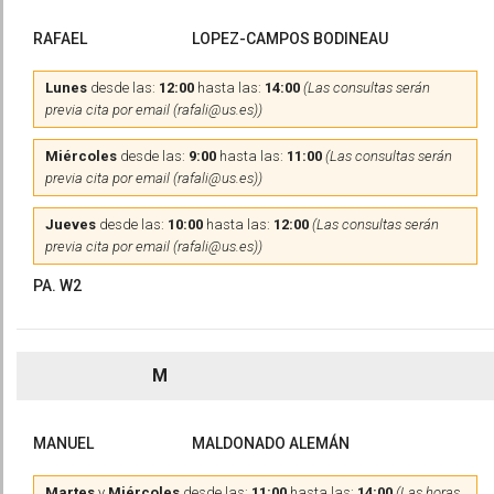
RAFAEL
LOPEZ-CAMPOS BODINEAU
Lunes
desde las:
12:00
hasta las:
14:00
(Las consultas serán
previa cita por email (rafali@us.es))
Miércoles
desde las:
9:00
hasta las:
11:00
(Las consultas serán
previa cita por email (rafali@us.es))
Jueves
desde las:
10:00
hasta las:
12:00
(Las consultas serán
previa cita por email (rafali@us.es))
PA. W2
M
MANUEL
MALDONADO ALEMÁN
Martes
y
Miércoles
desde las:
11:00
hasta las:
14:00
(Las horas