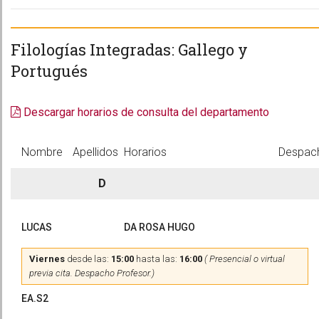
Filologías Integradas: Gallego y
Portugués
Descargar horarios de consulta del departamento
Nombre
Apellidos
Horarios
Despac
D
LUCAS
DA ROSA HUGO
Viernes
desde las:
15:00
hasta las:
16:00
( Presencial o virtual
previa cita. Despacho Profesor.)
EA.S2