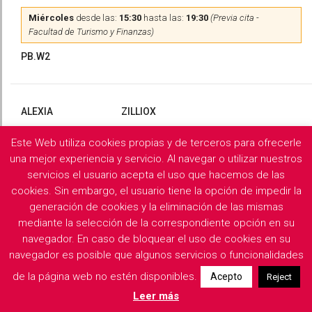
Miércoles
desde las:
15:30
hasta las:
19:30
(Previa cita -
Facultad de Turismo y Finanzas)
PB.W2
ALEXIA
ZILLIOX
Este Web utiliza cookies propias y de terceros para ofrecerle
Martes
y
Miércoles
desde las:
10:00
hasta las:
13:00
(Previa
cita)
una mejor experiencia y servicio. Al navegar o utilizar nuestros
servicios el usuario acepta el uso que hacemos de las
PB.X2
cookies. Sin embargo, el usuario tiene la opción de impedir la
generación de cookies y la eliminación de las mismas
mediante la selección de la correspondiente opción en su
navegador. En caso de bloquear el uso de cookies en su
Filología Griega y Latina
navegador es posible que algunos servicios o funcionalidades
de la página web no estén disponibles.
Acepto
Reject
Descargar horarios de consulta del departamento
Leer más