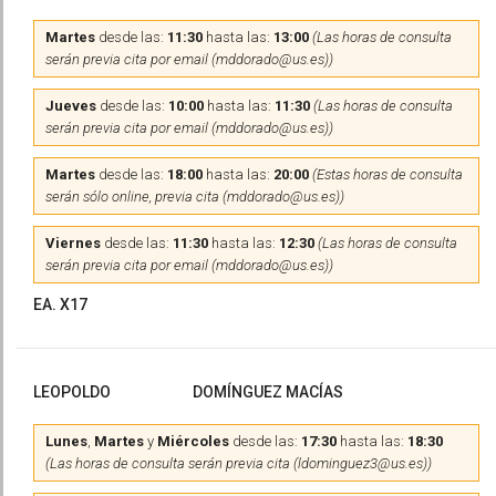
Martes
desde las:
11:30
hasta las:
13:00
(Las horas de consulta
serán previa cita por email (mddorado@us.es))
Jueves
desde las:
10:00
hasta las:
11:30
(Las horas de consulta
serán previa cita por email (mddorado@us.es))
Martes
desde las:
18:00
hasta las:
20:00
(Estas horas de consulta
serán sólo online, previa cita (mddorado@us.es))
Viernes
desde las:
11:30
hasta las:
12:30
(Las horas de consulta
serán previa cita por email (mddorado@us.es))
EA. X17
LEOPOLDO
DOMÍNGUEZ MACÍAS
Lunes
,
Martes
y
Miércoles
desde las:
17:30
hasta las:
18:30
(Las horas de consulta serán previa cita (ldominguez3@us.es))