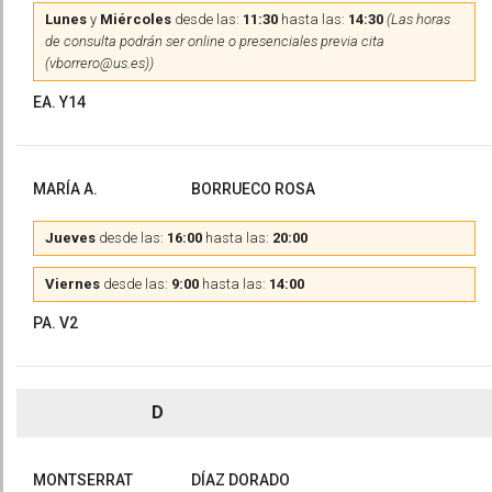
Lunes
y
Miércoles
desde las:
11:30
hasta las:
14:30
(Las horas
de consulta podrán ser online o presenciales previa cita
(vborrero@us.es))
EA. Y14
MARÍA A.
BORRUECO ROSA
Jueves
desde las:
16:00
hasta las:
20:00
Viernes
desde las:
9:00
hasta las:
14:00
PA. V2
D
MONTSERRAT
DÍAZ DORADO