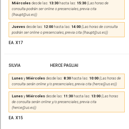
Miércoles
desde las:
13:30
hasta las:
15:30
(Las horas de
consulta podrán ser online o presenciales, previa cita
(lhaupt@us.es))
Jueves
desde las:
12:00
hasta las:
14:00
(Las horas de consulta
podrán ser online o presenciales, previa cita (lhaupt@us.es))
EA. X17
SILVIA
HERCE PAGLIAI
Lunes
y
Miércoles
desde las:
8:30
hasta las:
10:00
(Las horas de
consulta serán online y/o presenciales, previa cita (herce@us.es))
Lunes
y
Miércoles
desde las:
11:30
hasta las:
13:00
(Las horas
de consulta serán online y/o presenciales, previa cita
(herce@us.es))
EA. X15