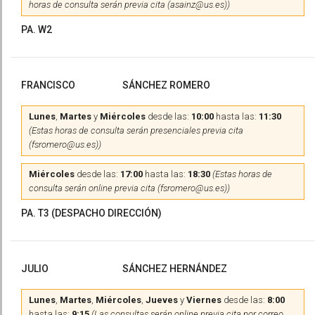
horas de consulta serán previa cita (asainz@us.es))
PA. W2
FRANCISCO
SÁNCHEZ ROMERO
Lunes
,
Martes
y
Miércoles
desde las:
10:00
hasta las:
11:30
(Estas horas de consulta serán presenciales previa cita
(fsromero@us.es))
Miércoles
desde las:
17:00
hasta las:
18:30
(Estas horas de
consulta serán online previa cita (fsromero@us.es))
PA. T3 (DESPACHO DIRECCIÓN)
JULIO
SÁNCHEZ HERNÁNDEZ
Lunes
,
Martes
,
Miércoles
,
Jueves
y
Viernes
desde las:
8:00
hasta las:
9:15
(Las consultas serán online previa cita por correo