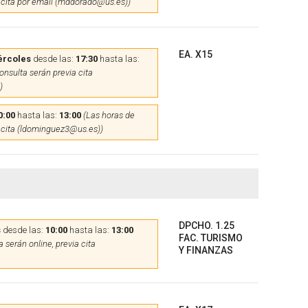
 cita por email (mddorado@us.es))
EA. X15
ércoles
desde las:
17:30
hasta las:
onsulta serán previa cita
)
0:00
hasta las:
13:00
(Las horas de
 cita (ldominguez3@us.es))
DPCHO. 1.25
s
desde las:
10:00
hasta las:
13:00
FAC. TURISMO
 serán online, previa cita
Y FINANZAS