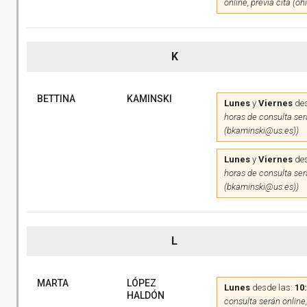
online, previa cita (o
K
BETTINA
KAMINSKI
Lunes
y
Viernes
des
horas de consulta será
(bkaminski@us.es))
Lunes
y
Viernes
des
horas de consulta será
(bkaminski@us.es))
L
MARTA
LÓPEZ
Lunes
desde las:
10
HALDÓN
consulta serán online,