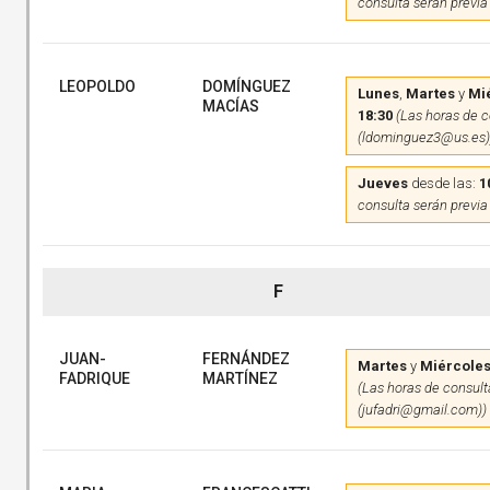
consulta serán previa
LEOPOLDO
DOMÍNGUEZ
Lunes
,
Martes
y
Mi
MACÍAS
18:30
(Las horas de c
(ldominguez3@us.es)
Jueves
desde las:
1
consulta serán previa
F
JUAN-
FERNÁNDEZ
Martes
y
Miércole
FADRIQUE
MARTÍNEZ
(Las horas de consulta
(jufadri@gmail.com))