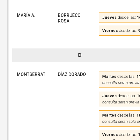
MARÍA A.
BORRUECO
Jueves
desde las:
1
ROSA
Viernes
desde las:
9
D
MONTSERRAT
DÍAZ DORADO
Martes
desde las:
1
consulta serán previa
Jueves
desde las:
1
consulta serán previa
Martes
desde las:
1
consulta serán sólo o
Viernes
desde las: