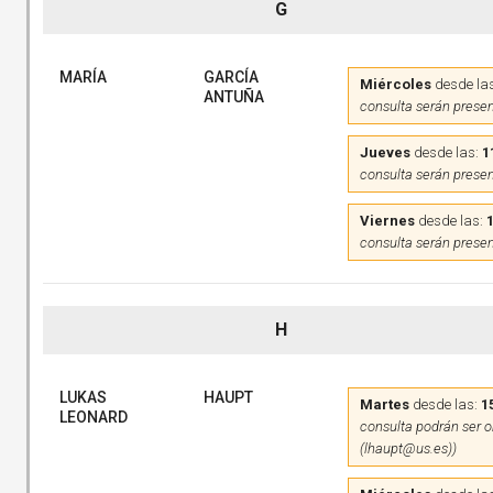
G
MARÍA
GARCÍA
Miércoles
desde la
ANTUÑA
consulta serán presen
Jueves
desde las:
1
consulta serán presen
Viernes
desde las:
consulta serán presen
H
LUKAS
HAUPT
Martes
desde las:
1
LEONARD
consulta podrán ser on
(lhaupt@us.es))