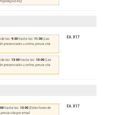
hinojosa@us.es))
EA. X17
de las:
9:30
hasta las:
11:30
(Las
n presenciales u online, previa cita
de las:
13:00
hasta las:
15:00
(Las
n presenciales u online, previa cita
EA. X17
:00
hasta las:
13:00
(Estas horas de
 previa cita por email