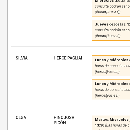
Miércoles
desde la
consulta podrán ser on
(lhaupt@us.es))
Jueves
desde las:
1
consulta podrán ser on
(lhaupt@us.es))
SILVIA
HERCE PAGLIAI
Lunes
y
Miércoles
horas de consulta será
(herce@us.es))
Lunes
y
Miércoles
horas de consulta será
(herce@us.es))
OLGA
HINOJOSA
Martes
,
Miércoles
PICÓN
13:30
(Las horas de c