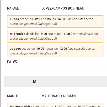
RAFAEL
LOPEZ-CAMPOS BODINEAU
Lunes
desde las:
12:00
hasta las:
14:00
(Las consultas serán
previa cita por email (rafali@us.es))
Miércoles
desde las:
9:00
hasta las:
11:00
(Las consultas serán
previa cita por email (rafali@us.es))
Jueves
desde las:
10:00
hasta las:
12:00
(Las consultas serán
previa cita por email (rafali@us.es))
PA. W2
M
MANUEL
MALDONADO ALEMÁN
Martes
y
Miércoles
desde las:
11:00
hasta las:
14:00
(Las horas