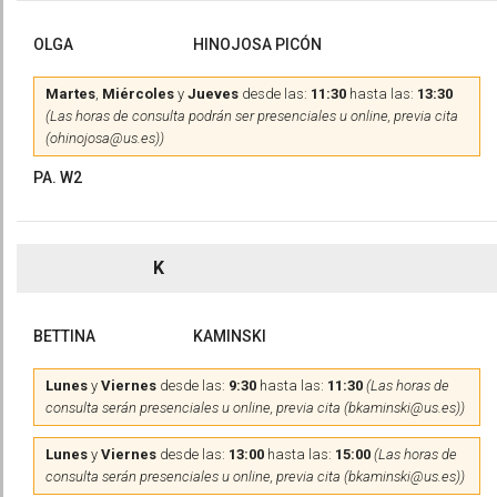
OLGA
HINOJOSA PICÓN
Martes
,
Miércoles
y
Jueves
desde las:
11:30
hasta las:
13:30
(Las horas de consulta podrán ser presenciales u online, previa cita
(ohinojosa@us.es))
PA. W2
K
BETTINA
KAMINSKI
Lunes
y
Viernes
desde las:
9:30
hasta las:
11:30
(Las horas de
consulta serán presenciales u online, previa cita (bkaminski@us.es))
Lunes
y
Viernes
desde las:
13:00
hasta las:
15:00
(Las horas de
consulta serán presenciales u online, previa cita (bkaminski@us.es))