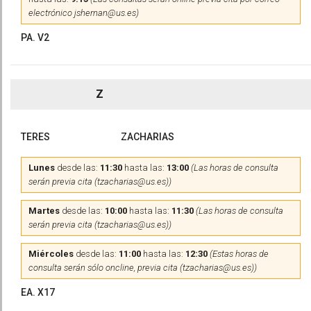
electrónico jshernan@us.es)
PA. V2
Z
TERES
ZACHARIAS
Lunes
desde las:
11:30
hasta las:
13:00
(Las horas de consulta
serán previa cita (tzacharias@us.es))
Martes
desde las:
10:00
hasta las:
11:30
(Las horas de consulta
serán previa cita (tzacharias@us.es))
Miércoles
desde las:
11:00
hasta las:
12:30
(Estas horas de
consulta serán sólo oncline, previa cita (tzacharias@us.es))
EA. X17