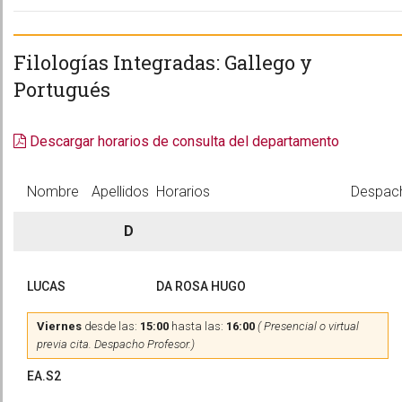
Filologías Integradas: Gallego y
Portugués
Descargar horarios de consulta del departamento
Nombre
Apellidos
Horarios
Despac
D
LUCAS
DA ROSA HUGO
Viernes
desde las:
15:00
hasta las:
16:00
( Presencial o virtual
previa cita. Despacho Profesor.)
EA.S2