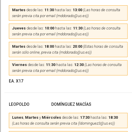
Martes
desde las:
11:30
hasta las:
13:00
(Las horas de consulta
serán previa cita por email (mddorado@us.es))
Jueves
desde las:
10:00
hasta las:
11:30
(Las horas de consulta
serán previa cita por email (mddorado@us.es))
Martes
desde las:
18:00
hasta las:
20:00
(Estas horas de consulta
serán sólo online, previa cita (mddorado@us.es))
Viernes
desde las:
11:30
hasta las:
12:30
(Las horas de consulta
serán previa cita por email (mddorado@us.es))
EA. X17
LEOPOLDO
DOMÍNGUEZ MACÍAS
Lunes
,
Martes
y
Miércoles
desde las:
17:30
hasta las:
18:30
(Las horas de consulta serán previa cita (ldominguez3@us.es))