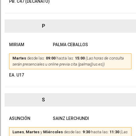
PB. C47 (DECANATO)
P
MIRIAM
PALMA CEBALLOS
Martes
desde las:
09:00
hasta las:
15:00
(Las horas de consulta
serán presenciales u online previa cita (palma@us.es))
EA. U17
S
ASUNCIÓN
SAINZ LERCHUNDI
Lunes
,
Martes
y
Miércoles
desde las:
9:30
hasta las:
11:30
(Las