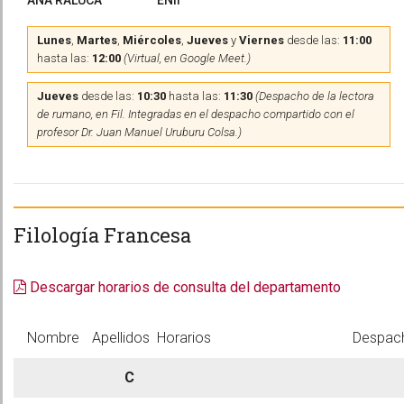
ANA RALUCA
ENII
Lunes
,
Martes
,
Miércoles
,
Jueves
y
Viernes
desde las:
11:00
hasta las:
12:00
(Virtual, en Google Meet.)
Jueves
desde las:
10:30
hasta las:
11:30
(Despacho de la lectora
de rumano, en Fil. Integradas en el despacho compartido con el
profesor Dr. Juan Manuel Uruburu Colsa.)
Filología Francesa
Descargar horarios de consulta del departamento
Nombre
Apellidos
Horarios
Despac
C