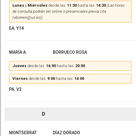
Lunes
y
Miércoles
desde las:
11:30
hasta las:
14:30
(Las horas
de consulta podrán ser online o presenciales previa cita
(vborrero@us.es))
EA. Y14
MARÍA A.
BORRUECO ROSA
Jueves
desde las:
16:00
hasta las:
20:00
Viernes
desde las:
9:00
hasta las:
14:00
PA. V2
D
MONTSERRAT
DÍAZ DORADO