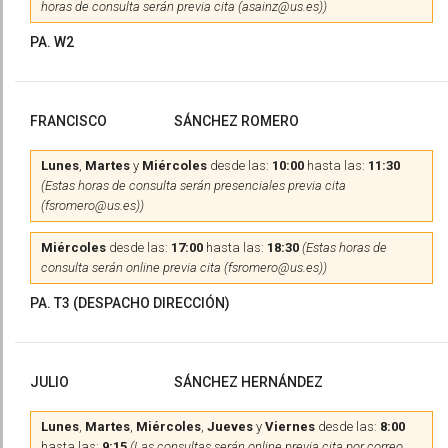
horas de consulta serán previa cita (asainz@us.es))
PA. W2
FRANCISCO
SÁNCHEZ ROMERO
Lunes
,
Martes
y
Miércoles
desde las:
10:00
hasta las:
11:30
(Estas horas de consulta serán presenciales previa cita
(fsromero@us.es))
Miércoles
desde las:
17:00
hasta las:
18:30
(Estas horas de
consulta serán online previa cita (fsromero@us.es))
PA. T3 (DESPACHO DIRECCIÓN)
JULIO
SÁNCHEZ HERNÁNDEZ
Lunes
,
Martes
,
Miércoles
,
Jueves
y
Viernes
desde las:
8:00
hasta las:
9:15
(Las consultas serán online previa cita por correo