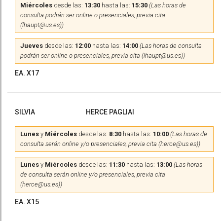
Miércoles
desde las:
13:30
hasta las:
15:30
(Las horas de
consulta podrán ser online o presenciales, previa cita
(lhaupt@us.es))
Jueves
desde las:
12:00
hasta las:
14:00
(Las horas de consulta
podrán ser online o presenciales, previa cita (lhaupt@us.es))
EA. X17
SILVIA
HERCE PAGLIAI
Lunes
y
Miércoles
desde las:
8:30
hasta las:
10:00
(Las horas de
consulta serán online y/o presenciales, previa cita (herce@us.es))
Lunes
y
Miércoles
desde las:
11:30
hasta las:
13:00
(Las horas
de consulta serán online y/o presenciales, previa cita
(herce@us.es))
EA. X15