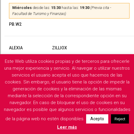
Miércoles
desde las:
15:30
hasta las:
19:30
(Previa cita -
Facultad de Turismo y Finanzas)
PB.W2
ALEXIA
ZILLIOX
Este Web utiliza cookies propias y de terceros para ofrecerle
Martes
y
Miércoles
desde las:
10:00
hasta las:
13:00
(Previa
cita)
una mejor experiencia y servicio. Al navegar o utilizar nuestros
servicios el usuario acepta el uso que hacemos de las
PB.X2
cookies. Sin embargo, el usuario tiene la opción de impedir la
generación de cookies y la eliminación de las mismas
mediante la selección de la correspondiente opción en su
navegador. En caso de bloquear el uso de cookies en su
Filología Griega y Latina
navegador es posible que algunos servicios o funcionalidades
de la página web no estén disponibles.
Acepto
Reject
Descargar horarios de consulta del departamento
Leer más