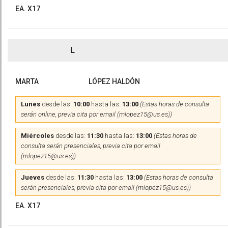
EA. X17
L
MARTA
LÓPEZ HALDÓN
Lunes
desde las:
10:00
hasta las:
13:00
(Estas horas de consulta
serán online, previa cita por email (mlopez15@us.es))
Miércoles
desde las:
11:30
hasta las:
13:00
(Estas horas de
consulta serán presenciales, previa cita por email
(mlopez15@us.es))
Jueves
desde las:
11:30
hasta las:
13:00
(Estas horas de consulta
serán presenciales, previa cita por email (mlopez15@us.es))
EA. X17