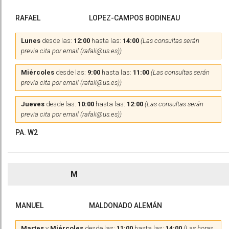
RAFAEL
LOPEZ-CAMPOS BODINEAU
Lunes
desde las:
12:00
hasta las:
14:00
(Las consultas serán
previa cita por email (rafali@us.es))
Miércoles
desde las:
9:00
hasta las:
11:00
(Las consultas serán
previa cita por email (rafali@us.es))
Jueves
desde las:
10:00
hasta las:
12:00
(Las consultas serán
previa cita por email (rafali@us.es))
PA. W2
M
MANUEL
MALDONADO ALEMÁN
Martes
y
Miércoles
desde las:
11:00
hasta las:
14:00
(Las horas