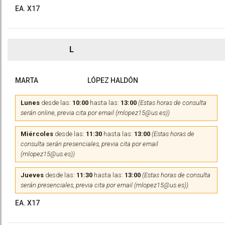
EA. X17
L
MARTA
LÓPEZ HALDÓN
Lunes
desde las:
10:00
hasta las:
13:00
(Estas horas de consulta
serán online, previa cita por email (mlopez15@us.es))
Miércoles
desde las:
11:30
hasta las:
13:00
(Estas horas de
consulta serán presenciales, previa cita por email
(mlopez15@us.es))
Jueves
desde las:
11:30
hasta las:
13:00
(Estas horas de consulta
serán presenciales, previa cita por email (mlopez15@us.es))
EA. X17