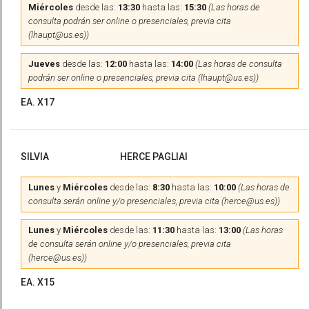
Miércoles
desde las:
13:30
hasta las:
15:30
(Las horas de
consulta podrán ser online o presenciales, previa cita
(lhaupt@us.es))
Jueves
desde las:
12:00
hasta las:
14:00
(Las horas de consulta
podrán ser online o presenciales, previa cita (lhaupt@us.es))
EA. X17
SILVIA
HERCE PAGLIAI
Lunes
y
Miércoles
desde las:
8:30
hasta las:
10:00
(Las horas de
consulta serán online y/o presenciales, previa cita (herce@us.es))
Lunes
y
Miércoles
desde las:
11:30
hasta las:
13:00
(Las horas
de consulta serán online y/o presenciales, previa cita
(herce@us.es))
EA. X15