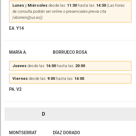
Lunes
y
Miércoles
desde las:
11:30
hasta las:
14:30
(Las horas
de consulta podrán ser online o presenciales previa cita
(vborrero@us.es))
EA. Y14
MARÍA A.
BORRUECO ROSA
Jueves
desde las:
16:00
hasta las:
20:00
Viernes
desde las:
9:00
hasta las:
14:00
PA. V2
D
MONTSERRAT
DÍAZ DORADO