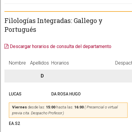
Filologías Integradas: Gallego y
Portugués
Descargar horarios de consulta del departamento
Nombre
Apellidos
Horarios
Despac
D
LUCAS
DA ROSA HUGO
Viernes
desde las:
15:00
hasta las:
16:00
( Presencial o virtual
previa cita. Despacho Profesor.)
EA.S2