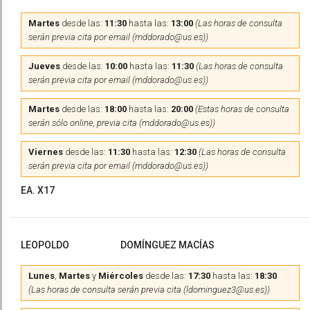
Martes
desde las:
11:30
hasta las:
13:00
(Las horas de consulta
serán previa cita por email (mddorado@us.es))
Jueves
desde las:
10:00
hasta las:
11:30
(Las horas de consulta
serán previa cita por email (mddorado@us.es))
Martes
desde las:
18:00
hasta las:
20:00
(Estas horas de consulta
serán sólo online, previa cita (mddorado@us.es))
Viernes
desde las:
11:30
hasta las:
12:30
(Las horas de consulta
serán previa cita por email (mddorado@us.es))
EA. X17
LEOPOLDO
DOMÍNGUEZ MACÍAS
Lunes
,
Martes
y
Miércoles
desde las:
17:30
hasta las:
18:30
(Las horas de consulta serán previa cita (ldominguez3@us.es))