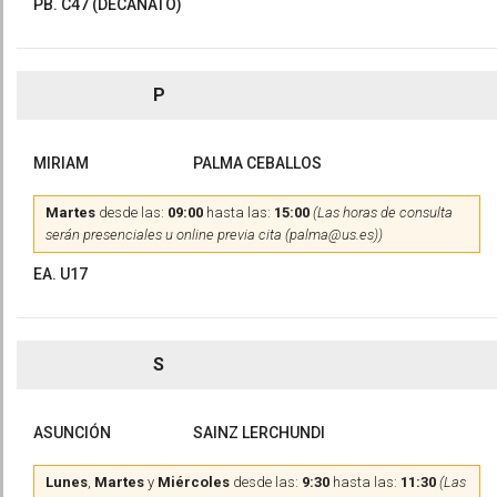
PB. C47 (DECANATO)
P
MIRIAM
PALMA CEBALLOS
Martes
desde las:
09:00
hasta las:
15:00
(Las horas de consulta
serán presenciales u online previa cita (palma@us.es))
EA. U17
S
ASUNCIÓN
SAINZ LERCHUNDI
Lunes
,
Martes
y
Miércoles
desde las:
9:30
hasta las:
11:30
(Las