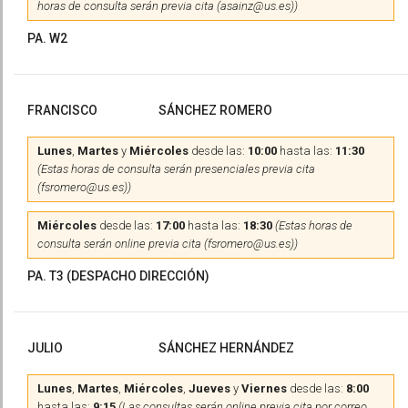
horas de consulta serán previa cita (asainz@us.es))
PA. W2
FRANCISCO
SÁNCHEZ ROMERO
Lunes
,
Martes
y
Miércoles
desde las:
10:00
hasta las:
11:30
(Estas horas de consulta serán presenciales previa cita
(fsromero@us.es))
Miércoles
desde las:
17:00
hasta las:
18:30
(Estas horas de
consulta serán online previa cita (fsromero@us.es))
PA. T3 (DESPACHO DIRECCIÓN)
JULIO
SÁNCHEZ HERNÁNDEZ
Lunes
,
Martes
,
Miércoles
,
Jueves
y
Viernes
desde las:
8:00
hasta las:
9:15
(Las consultas serán online previa cita por correo