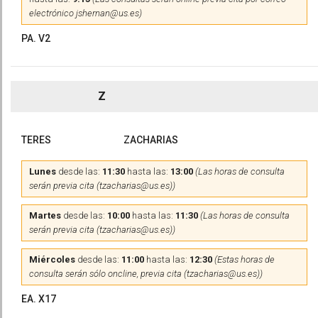
electrónico jshernan@us.es)
PA. V2
Z
TERES
ZACHARIAS
Lunes
desde las:
11:30
hasta las:
13:00
(Las horas de consulta
serán previa cita (tzacharias@us.es))
Martes
desde las:
10:00
hasta las:
11:30
(Las horas de consulta
serán previa cita (tzacharias@us.es))
Miércoles
desde las:
11:00
hasta las:
12:30
(Estas horas de
consulta serán sólo oncline, previa cita (tzacharias@us.es))
EA. X17