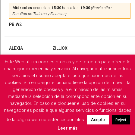
Miércoles
desde las:
15:30
hasta las:
19:30
(Previa cita -
Facultad de Turismo y Finanzas)
PB.W2
ALEXIA
ZILLIOX
Este Web utiliza cookies propias y de terceros para ofrecerle
Martes
y
Miércoles
desde las:
10:00
hasta las:
13:00
(Previa
cita)
una mejor experiencia y servicio. Al navegar o utilizar nuestros
servicios el usuario acepta el uso que hacemos de las
PB.X2
cookies. Sin embargo, el usuario tiene la opción de impedir la
generación de cookies y la eliminación de las mismas
mediante la selección de la correspondiente opción en su
navegador. En caso de bloquear el uso de cookies en su
Filología Griega y Latina
navegador es posible que algunos servicios o funcionalidades
de la página web no estén disponibles.
Acepto
Reject
Descargar horarios de consulta del departamento
Leer más