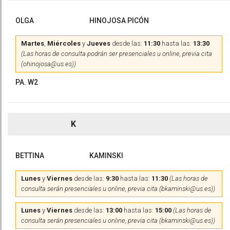
OLGA
HINOJOSA PICÓN
Martes
,
Miércoles
y
Jueves
desde las:
11:30
hasta las:
13:30
(Las horas de consulta podrán ser presenciales u online, previa cita
(ohinojosa@us.es))
PA. W2
K
BETTINA
KAMINSKI
Lunes
y
Viernes
desde las:
9:30
hasta las:
11:30
(Las horas de
consulta serán presenciales u online, previa cita (bkaminski@us.es))
Lunes
y
Viernes
desde las:
13:00
hasta las:
15:00
(Las horas de
consulta serán presenciales u online, previa cita (bkaminski@us.es))