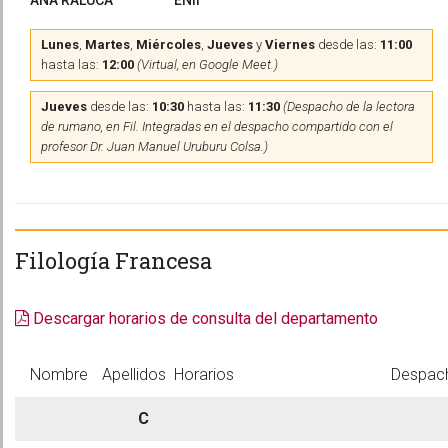
ANA RALUCA
ENII
Lunes
,
Martes
,
Miércoles
,
Jueves
y
Viernes
desde las:
11:00
hasta las:
12:00
(Virtual, en Google Meet.)
Jueves
desde las:
10:30
hasta las:
11:30
(Despacho de la lectora
de rumano, en Fil. Integradas en el despacho compartido con el
profesor Dr. Juan Manuel Uruburu Colsa.)
Filología Francesa
Descargar horarios de consulta del departamento
Nombre
Apellidos
Horarios
Despac
C