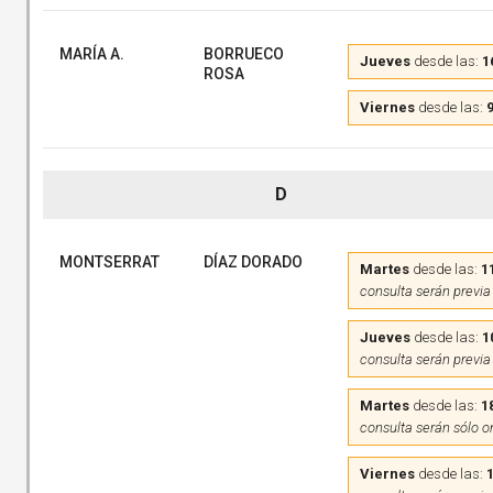
MARÍA A.
BORRUECO
Jueves
desde las:
1
ROSA
Viernes
desde las:
9
D
MONTSERRAT
DÍAZ DORADO
Martes
desde las:
1
consulta serán previa
Jueves
desde las:
1
consulta serán previa
Martes
desde las:
1
consulta serán sólo o
Viernes
desde las: