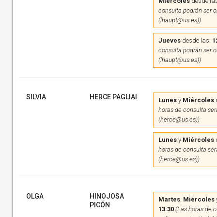
Miércoles
desde la
consulta podrán ser on
(lhaupt@us.es))
Jueves
desde las:
1
consulta podrán ser on
(lhaupt@us.es))
SILVIA
HERCE PAGLIAI
Lunes
y
Miércoles
horas de consulta será
(herce@us.es))
Lunes
y
Miércoles
horas de consulta será
(herce@us.es))
OLGA
HINOJOSA
Martes
,
Miércoles
PICÓN
13:30
(Las horas de c