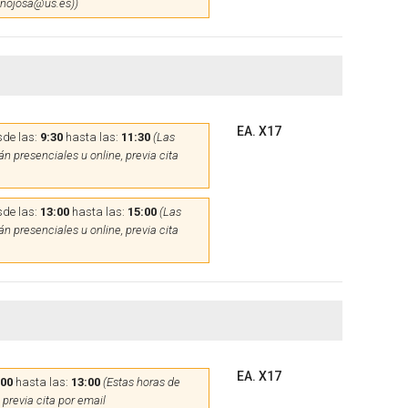
hinojosa@us.es))
EA. X17
de las:
9:30
hasta las:
11:30
(Las
n presenciales u online, previa cita
de las:
13:00
hasta las:
15:00
(Las
n presenciales u online, previa cita
EA. X17
:00
hasta las:
13:00
(Estas horas de
 previa cita por email