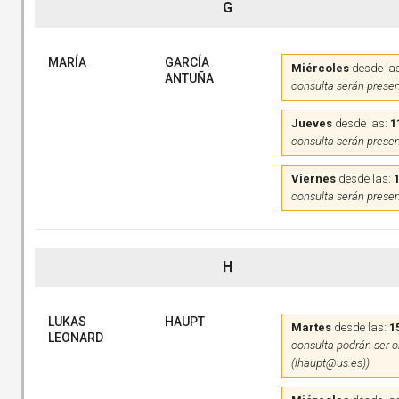
G
MARÍA
GARCÍA
Miércoles
desde la
ANTUÑA
consulta serán presen
Jueves
desde las:
1
consulta serán presen
Viernes
desde las:
consulta serán presen
H
LUKAS
HAUPT
Martes
desde las:
1
LEONARD
consulta podrán ser on
(lhaupt@us.es))