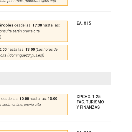
 cita por email (mddorado@us.es))
EA. X15
ércoles
desde las:
17:30
hasta las:
onsulta serán previa cita
)
0:00
hasta las:
13:00
(Las horas de
 cita (ldominguez3@us.es))
DPCHO. 1.25
s
desde las:
10:00
hasta las:
13:00
FAC. TURISMO
 serán online, previa cita
Y FINANZAS