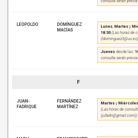
consulta serán previa
LEOPOLDO
DOMÍNGUEZ
Lunes
,
Martes
y
Mi
MACÍAS
18:30
(Las horas de c
(ldominguez3@us.es)
Jueves
desde las:
1
consulta serán previa
F
JUAN-
FERNÁNDEZ
Martes
y
Miércole
FADRIQUE
MARTÍNEZ
(Las horas de consulta
(jufadri@gmail.com))