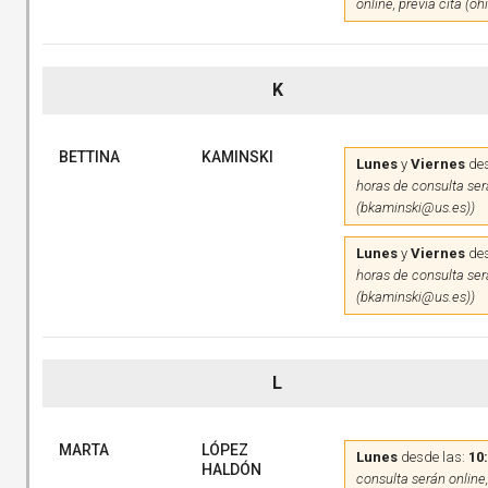
online, previa cita (o
K
BETTINA
KAMINSKI
Lunes
y
Viernes
des
horas de consulta será
(bkaminski@us.es))
Lunes
y
Viernes
des
horas de consulta será
(bkaminski@us.es))
L
MARTA
LÓPEZ
Lunes
desde las:
10
HALDÓN
consulta serán online,