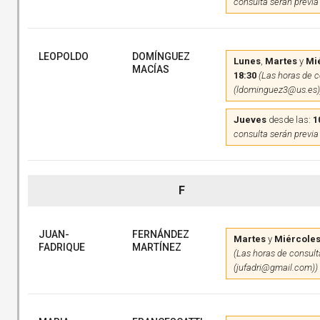
consulta serán previa
LEOPOLDO
DOMÍNGUEZ
Lunes
,
Martes
y
Mi
MACÍAS
18:30
(Las horas de c
(ldominguez3@us.es)
Jueves
desde las:
1
consulta serán previa
F
JUAN-
FERNÁNDEZ
Martes
y
Miércole
FADRIQUE
MARTÍNEZ
(Las horas de consulta
(jufadri@gmail.com))