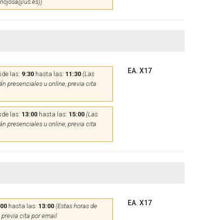
hinojosa@us.es))
EA. X17
de las:
9:30
hasta las:
11:30
(Las
n presenciales u online, previa cita
de las:
13:00
hasta las:
15:00
(Las
n presenciales u online, previa cita
EA. X17
:00
hasta las:
13:00
(Estas horas de
 previa cita por email