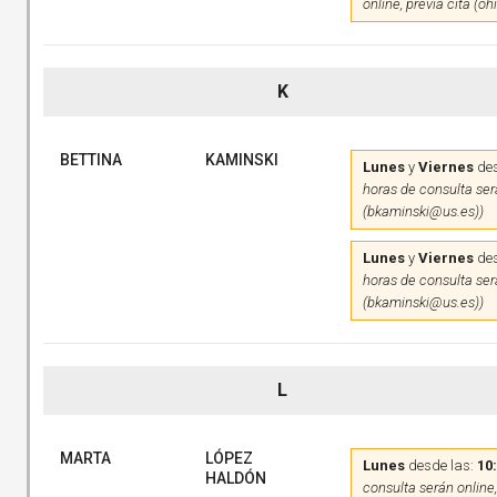
online, previa cita (o
K
BETTINA
KAMINSKI
Lunes
y
Viernes
des
horas de consulta será
(bkaminski@us.es))
Lunes
y
Viernes
des
horas de consulta será
(bkaminski@us.es))
L
MARTA
LÓPEZ
Lunes
desde las:
10
HALDÓN
consulta serán online,