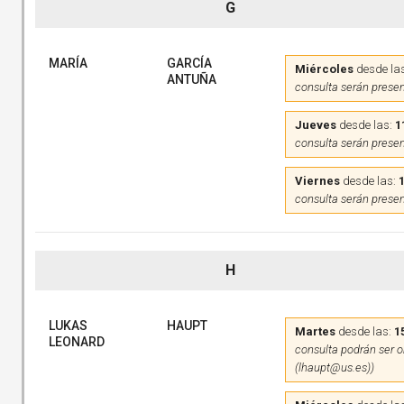
G
MARÍA
GARCÍA
Miércoles
desde la
ANTUÑA
consulta serán presen
Jueves
desde las:
1
consulta serán presen
Viernes
desde las:
consulta serán presen
H
LUKAS
HAUPT
Martes
desde las:
1
LEONARD
consulta podrán ser on
(lhaupt@us.es))