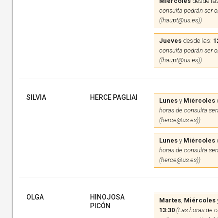
Miércoles
desde la
consulta podrán ser on
(lhaupt@us.es))
Jueves
desde las:
1
consulta podrán ser on
(lhaupt@us.es))
SILVIA
HERCE PAGLIAI
Lunes
y
Miércoles
horas de consulta será
(herce@us.es))
Lunes
y
Miércoles
horas de consulta será
(herce@us.es))
OLGA
HINOJOSA
Martes
,
Miércoles
PICÓN
13:30
(Las horas de c