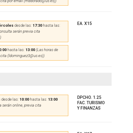
 cita por email (mddorado@us.es))
EA. X15
ércoles
desde las:
17:30
hasta las:
onsulta serán previa cita
)
0:00
hasta las:
13:00
(Las horas de
 cita (ldominguez3@us.es))
DPCHO. 1.25
s
desde las:
10:00
hasta las:
13:00
FAC. TURISMO
 serán online, previa cita
Y FINANZAS