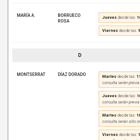
MARÍA A.
BORRUECO
Jueves
desde las:
1
ROSA
Viernes
desde las:
9
D
MONTSERRAT
DÍAZ DORADO
Martes
desde las:
1
consulta serán previa
Jueves
desde las:
1
consulta serán previa
Martes
desde las:
1
consulta serán sólo o
Viernes
desde las: