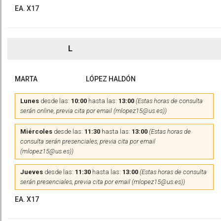
EA. X17
L
MARTA
LÓPEZ HALDÓN
Lunes
desde las:
10:00
hasta las:
13:00
(Estas horas de consulta
serán online, previa cita por email (mlopez15@us.es))
Miércoles
desde las:
11:30
hasta las:
13:00
(Estas horas de
consulta serán presenciales, previa cita por email
(mlopez15@us.es))
Jueves
desde las:
11:30
hasta las:
13:00
(Estas horas de consulta
serán presenciales, previa cita por email (mlopez15@us.es))
EA. X17