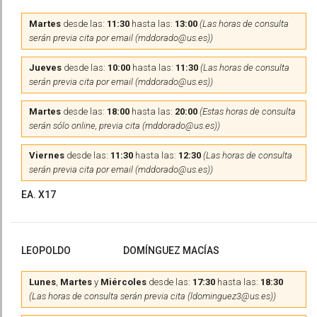
Martes
desde las:
11:30
hasta las:
13:00
(Las horas de consulta
serán previa cita por email (mddorado@us.es))
Jueves
desde las:
10:00
hasta las:
11:30
(Las horas de consulta
serán previa cita por email (mddorado@us.es))
Martes
desde las:
18:00
hasta las:
20:00
(Estas horas de consulta
serán sólo online, previa cita (mddorado@us.es))
Viernes
desde las:
11:30
hasta las:
12:30
(Las horas de consulta
serán previa cita por email (mddorado@us.es))
EA. X17
LEOPOLDO
DOMÍNGUEZ MACÍAS
Lunes
,
Martes
y
Miércoles
desde las:
17:30
hasta las:
18:30
(Las horas de consulta serán previa cita (ldominguez3@us.es))