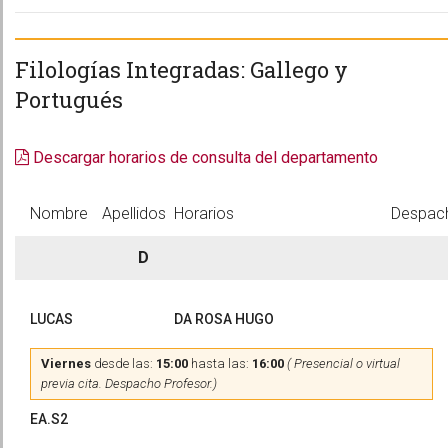
Filologías Integradas: Gallego y
Portugués
Descargar horarios de consulta del departamento
Nombre
Apellidos
Horarios
Despac
D
LUCAS
DA ROSA HUGO
Viernes
desde las:
15:00
hasta las:
16:00
( Presencial o virtual
previa cita. Despacho Profesor.)
EA.S2