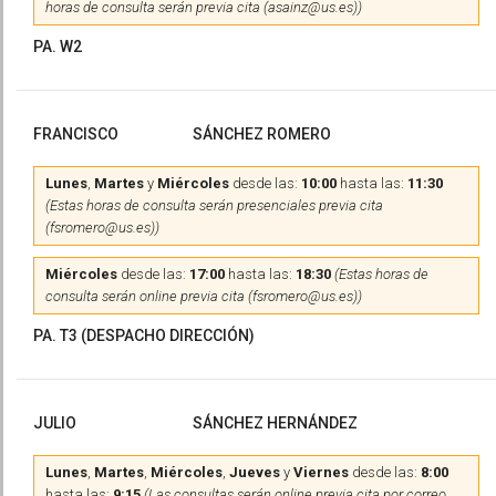
horas de consulta serán previa cita (asainz@us.es))
PA. W2
FRANCISCO
SÁNCHEZ ROMERO
Lunes
,
Martes
y
Miércoles
desde las:
10:00
hasta las:
11:30
(Estas horas de consulta serán presenciales previa cita
(fsromero@us.es))
Miércoles
desde las:
17:00
hasta las:
18:30
(Estas horas de
consulta serán online previa cita (fsromero@us.es))
PA. T3 (DESPACHO DIRECCIÓN)
JULIO
SÁNCHEZ HERNÁNDEZ
Lunes
,
Martes
,
Miércoles
,
Jueves
y
Viernes
desde las:
8:00
hasta las:
9:15
(Las consultas serán online previa cita por correo