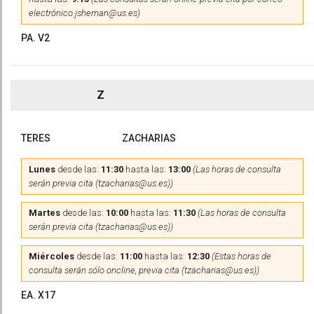
electrónico jshernan@us.es)
PA. V2
Z
TERES
ZACHARIAS
Lunes
desde las:
11:30
hasta las:
13:00
(Las horas de consulta
serán previa cita (tzacharias@us.es))
Martes
desde las:
10:00
hasta las:
11:30
(Las horas de consulta
serán previa cita (tzacharias@us.es))
Miércoles
desde las:
11:00
hasta las:
12:30
(Estas horas de
consulta serán sólo oncline, previa cita (tzacharias@us.es))
EA. X17