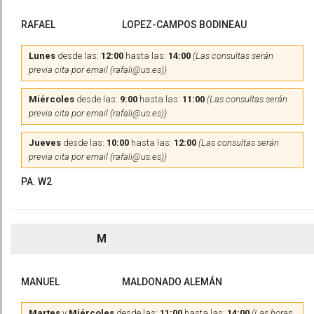
RAFAEL
LOPEZ-CAMPOS BODINEAU
Lunes
desde las:
12:00
hasta las:
14:00
(Las consultas serán
previa cita por email (rafali@us.es))
Miércoles
desde las:
9:00
hasta las:
11:00
(Las consultas serán
previa cita por email (rafali@us.es))
Jueves
desde las:
10:00
hasta las:
12:00
(Las consultas serán
previa cita por email (rafali@us.es))
PA. W2
M
MANUEL
MALDONADO ALEMÁN
Martes
y
Miércoles
desde las:
11:00
hasta las:
14:00
(Las horas