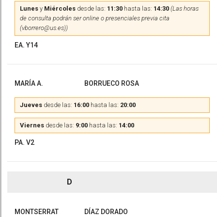
Lunes
y
Miércoles
desde las:
11:30
hasta las:
14:30
(Las horas
de consulta podrán ser online o presenciales previa cita
(vborrero@us.es))
EA. Y14
MARÍA A.
BORRUECO ROSA
Jueves
desde las:
16:00
hasta las:
20:00
Viernes
desde las:
9:00
hasta las:
14:00
PA. V2
D
MONTSERRAT
DÍAZ DORADO