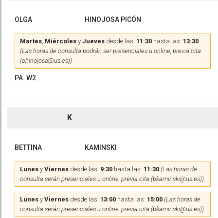
OLGA
HINOJOSA PICÓN
Martes
,
Miércoles
y
Jueves
desde las:
11:30
hasta las:
13:30
(Las horas de consulta podrán ser presenciales u online, previa cita
(ohinojosa@us.es))
PA. W2
K
BETTINA
KAMINSKI
Lunes
y
Viernes
desde las:
9:30
hasta las:
11:30
(Las horas de
consulta serán presenciales u online, previa cita (bkaminski@us.es))
Lunes
y
Viernes
desde las:
13:00
hasta las:
15:00
(Las horas de
consulta serán presenciales u online, previa cita (bkaminski@us.es))