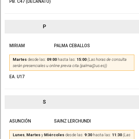
PB. C47 (DECANATO)
P
MIRIAM
PALMA CEBALLOS
Martes
desde las:
09:00
hasta las:
15:00
(Las horas de consulta
serán presenciales u online previa cita (palma@us.es))
EA. U17
S
ASUNCIÓN
SAINZ LERCHUNDI
Lunes
,
Martes
y
Miércoles
desde las:
9:30
hasta las:
11:30
(Las