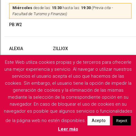
Miércoles
desde las:
15:30
hasta las:
19:30
(Previa cita -
Facultad de Turismo y Finanzas)
PB.W2
ALEXIA
ZILLIOX
Este Web utiliza cookies propias y de terceros para ofrecerle
Martes
y
Miércoles
desde las:
10:00
hasta las:
13:00
(Previa
cita)
una mejor experiencia y servicio. Al navegar o utilizar nuestros
servicios el usuario acepta el uso que hacemos de las
PB.X2
cookies. Sin embargo, el usuario tiene la opción de impedir la
generación de cookies y la eliminación de las mismas
mediante la selección de la correspondiente opción en su
navegador. En caso de bloquear el uso de cookies en su
Filología Griega y Latina
navegador es posible que algunos servicios o funcionalidades
de la página web no estén disponibles.
Acepto
Reject
Descargar horarios de consulta del departamento
Leer más