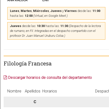
ANA RALUCA
ENII
Lunes
,
Martes
,
Miércoles
,
Jueves
y
Viernes
desde las:
11:00
hasta las:
12:00
(Virtual, en Google Meet.)
Jueves
desde las:
10:30
hasta las:
11:30
(Despacho de la lectora
de rumano, en Fil. Integradas en el despacho compartido con el
profesor Dr. Juan Manuel Uruburu Colsa.)
Filología Francesa
Descargar horarios de consulta del departamento
Nombre
Apellidos
Horarios
Despac
C