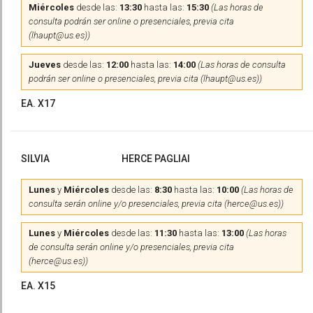
Miércoles
desde las:
13:30
hasta las:
15:30
(Las horas de
consulta podrán ser online o presenciales, previa cita
(lhaupt@us.es))
Jueves
desde las:
12:00
hasta las:
14:00
(Las horas de consulta
podrán ser online o presenciales, previa cita (lhaupt@us.es))
EA. X17
SILVIA
HERCE PAGLIAI
Lunes
y
Miércoles
desde las:
8:30
hasta las:
10:00
(Las horas de
consulta serán online y/o presenciales, previa cita (herce@us.es))
Lunes
y
Miércoles
desde las:
11:30
hasta las:
13:00
(Las horas
de consulta serán online y/o presenciales, previa cita
(herce@us.es))
EA. X15