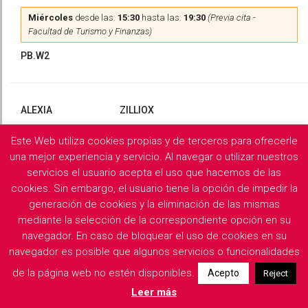
Miércoles
desde las:
15:30
hasta las:
19:30
(Previa cita -
Facultad de Turismo y Finanzas)
PB.W2
ALEXIA
ZILLIOX
Este Web utiliza cookies propias y de terceros para ofrecerle
Martes
y
Miércoles
desde las:
10:00
hasta las:
13:00
(Previa
cita)
una mejor experiencia y servicio. Al navegar o utilizar nuestros
servicios el usuario acepta el uso que hacemos de las
PB.X2
cookies. Sin embargo, el usuario tiene la opción de impedir la
generación de cookies y la eliminación de las mismas
mediante la selección de la correspondiente opción en su
navegador. En caso de bloquear el uso de cookies en su
Filología Griega y Latina
navegador es posible que algunos servicios o funcionalidades
de la página web no estén disponibles.
Acepto
Reject
Descargar horarios de consulta del departamento
Leer más