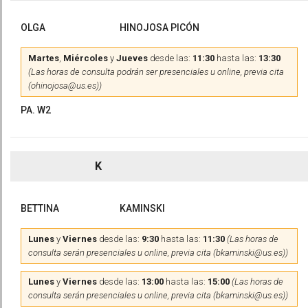
OLGA
HINOJOSA PICÓN
Martes
,
Miércoles
y
Jueves
desde las:
11:30
hasta las:
13:30
(Las horas de consulta podrán ser presenciales u online, previa cita
(ohinojosa@us.es))
PA. W2
K
BETTINA
KAMINSKI
Lunes
y
Viernes
desde las:
9:30
hasta las:
11:30
(Las horas de
consulta serán presenciales u online, previa cita (bkaminski@us.es))
Lunes
y
Viernes
desde las:
13:00
hasta las:
15:00
(Las horas de
consulta serán presenciales u online, previa cita (bkaminski@us.es))