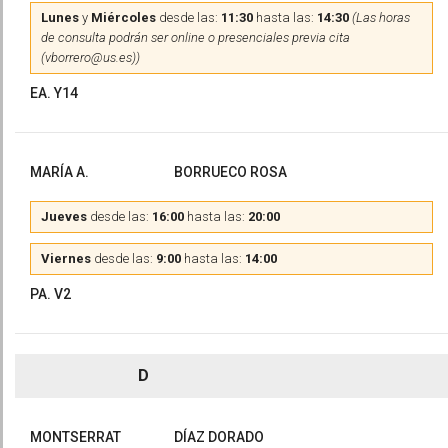
Lunes
y
Miércoles
desde las:
11:30
hasta las:
14:30
(Las horas
de consulta podrán ser online o presenciales previa cita
(vborrero@us.es))
EA. Y14
MARÍA A.
BORRUECO ROSA
Jueves
desde las:
16:00
hasta las:
20:00
Viernes
desde las:
9:00
hasta las:
14:00
PA. V2
D
MONTSERRAT
DÍAZ DORADO