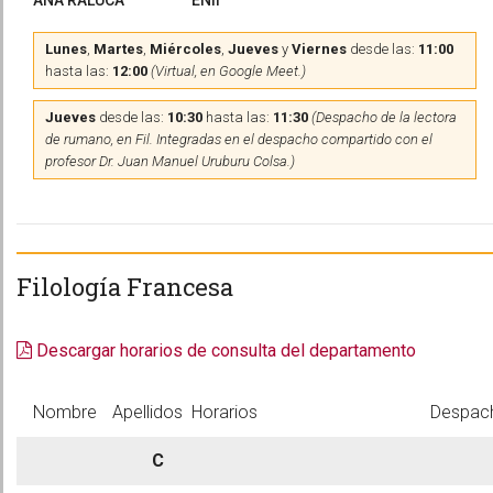
ANA RALUCA
ENII
Lunes
,
Martes
,
Miércoles
,
Jueves
y
Viernes
desde las:
11:00
hasta las:
12:00
(Virtual, en Google Meet.)
Jueves
desde las:
10:30
hasta las:
11:30
(Despacho de la lectora
de rumano, en Fil. Integradas en el despacho compartido con el
profesor Dr. Juan Manuel Uruburu Colsa.)
Filología Francesa
Descargar horarios de consulta del departamento
Nombre
Apellidos
Horarios
Despac
C