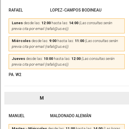
RAFAEL
LOPEZ-CAMPOS BODINEAU
Lunes
desde las:
12:00
hasta las:
14:00
(Las consultas serán
previa cita por email (rafali@us.es))
Miércoles
desde las:
9:00
hasta las:
11:00
(Las consultas serán
previa cita por email (rafali@us.es))
Jueves
desde las:
10:00
hasta las:
12:00
(Las consultas serán
previa cita por email (rafali@us.es))
PA. W2
M
MANUEL
MALDONADO ALEMÁN
Martes
y
Miércoles
desde las:
11:00
hasta las:
14:00
(Las horas