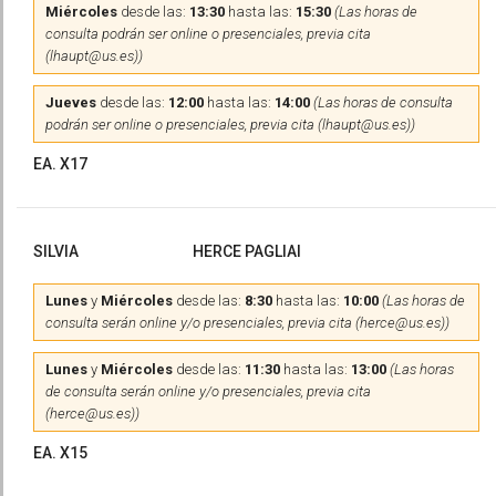
Miércoles
desde las:
13:30
hasta las:
15:30
(Las horas de
consulta podrán ser online o presenciales, previa cita
(lhaupt@us.es))
Jueves
desde las:
12:00
hasta las:
14:00
(Las horas de consulta
podrán ser online o presenciales, previa cita (lhaupt@us.es))
EA. X17
SILVIA
HERCE PAGLIAI
Lunes
y
Miércoles
desde las:
8:30
hasta las:
10:00
(Las horas de
consulta serán online y/o presenciales, previa cita (herce@us.es))
Lunes
y
Miércoles
desde las:
11:30
hasta las:
13:00
(Las horas
de consulta serán online y/o presenciales, previa cita
(herce@us.es))
EA. X15