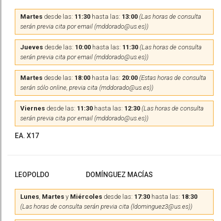
Martes
desde las:
11:30
hasta las:
13:00
(Las horas de consulta
serán previa cita por email (mddorado@us.es))
Jueves
desde las:
10:00
hasta las:
11:30
(Las horas de consulta
serán previa cita por email (mddorado@us.es))
Martes
desde las:
18:00
hasta las:
20:00
(Estas horas de consulta
serán sólo online, previa cita (mddorado@us.es))
Viernes
desde las:
11:30
hasta las:
12:30
(Las horas de consulta
serán previa cita por email (mddorado@us.es))
EA. X17
LEOPOLDO
DOMÍNGUEZ MACÍAS
Lunes
,
Martes
y
Miércoles
desde las:
17:30
hasta las:
18:30
(Las horas de consulta serán previa cita (ldominguez3@us.es))