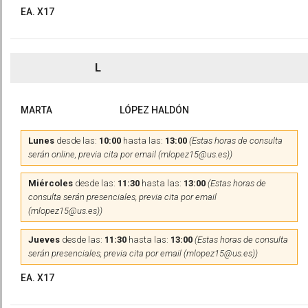
EA. X17
L
MARTA
LÓPEZ HALDÓN
Lunes
desde las:
10:00
hasta las:
13:00
(Estas horas de consulta
serán online, previa cita por email (mlopez15@us.es))
Miércoles
desde las:
11:30
hasta las:
13:00
(Estas horas de
consulta serán presenciales, previa cita por email
(mlopez15@us.es))
Jueves
desde las:
11:30
hasta las:
13:00
(Estas horas de consulta
serán presenciales, previa cita por email (mlopez15@us.es))
EA. X17