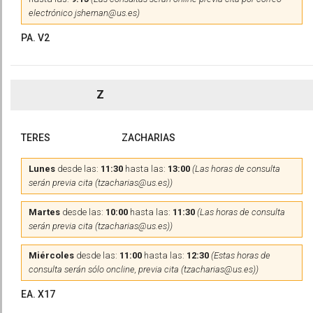
electrónico jshernan@us.es)
PA. V2
Z
TERES
ZACHARIAS
Lunes
desde las:
11:30
hasta las:
13:00
(Las horas de consulta
serán previa cita (tzacharias@us.es))
Martes
desde las:
10:00
hasta las:
11:30
(Las horas de consulta
serán previa cita (tzacharias@us.es))
Miércoles
desde las:
11:00
hasta las:
12:30
(Estas horas de
consulta serán sólo oncline, previa cita (tzacharias@us.es))
EA. X17