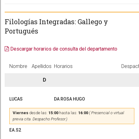
Filologías Integradas: Gallego y
Portugués
Descargar horarios de consulta del departamento
Nombre
Apellidos
Horarios
Despac
D
LUCAS
DA ROSA HUGO
Viernes
desde las:
15:00
hasta las:
16:00
( Presencial o virtual
previa cita. Despacho Profesor.)
EA.S2