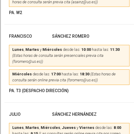
horas de consulta serán previa cita (asainz@us.es))
PA. W2
FRANCISCO
SÁNCHEZ ROMERO
Lunes
,
Martes
y
Miércoles
desde las:
10:00
hasta las:
11:30
(Estas horas de consulta serán presenciales previa cita
(fsromero@us.es))
Miércoles
desde las:
17:00
hasta las:
18:30
(Estas horas de
consulta serán online previa cita (fsromero@us.es))
PA. T3 (DESPACHO DIRECCIÓN)
JULIO
SÁNCHEZ HERNÁNDEZ
Lunes
,
Martes
,
Miércoles
,
Jueves
y
Viernes
desde las:
8:00
hasta las:
9:15
(Las consultas serán online previa cita por correo