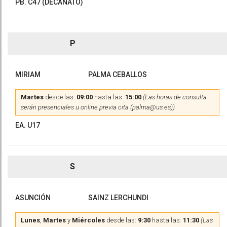
PB. C47 (DECANATO)
P
MIRIAM
PALMA CEBALLOS
Martes
desde las:
09:00
hasta las:
15:00
(Las horas de consulta
serán presenciales u online previa cita (palma@us.es))
EA. U17
S
ASUNCIÓN
SAINZ LERCHUNDI
Lunes
,
Martes
y
Miércoles
desde las:
9:30
hasta las:
11:30
(Las