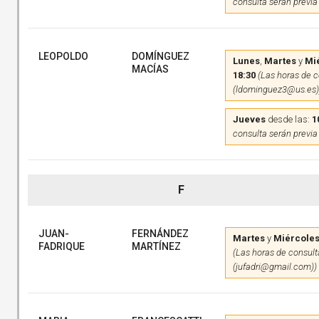
consulta serán previa
LEOPOLDO
DOMÍNGUEZ
Lunes
,
Martes
y
Mi
MACÍAS
18:30
(Las horas de c
(ldominguez3@us.es)
Jueves
desde las:
1
consulta serán previa
F
JUAN-
FERNÁNDEZ
Martes
y
Miércole
FADRIQUE
MARTÍNEZ
(Las horas de consulta
(jufadri@gmail.com))