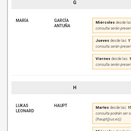
G
MARÍA
GARCÍA
Miércoles
desde la
ANTUÑA
consulta serán presen
Jueves
desde las:
1
consulta serán presen
Viernes
desde las:
consulta serán presen
H
LUKAS
HAUPT
Martes
desde las:
1
LEONARD
consulta podrán ser on
(lhaupt@us.es))