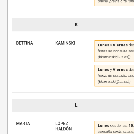
online, previa cita (o
K
BETTINA
KAMINSKI
Lunes
y
Viernes
des
horas de consulta será
(bkaminski@us.es))
Lunes
y
Viernes
des
horas de consulta será
(bkaminski@us.es))
L
MARTA
LÓPEZ
Lunes
desde las:
10
HALDÓN
consulta serán online,