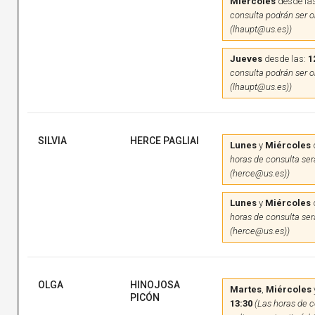
Miércoles
desde la
consulta podrán ser on
(lhaupt@us.es))
Jueves
desde las:
1
consulta podrán ser on
(lhaupt@us.es))
SILVIA
HERCE PAGLIAI
Lunes
y
Miércoles
horas de consulta será
(herce@us.es))
Lunes
y
Miércoles
horas de consulta será
(herce@us.es))
OLGA
HINOJOSA
Martes
,
Miércoles
PICÓN
13:30
(Las horas de c