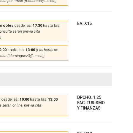
 cita por email (mddorado@us.es))
EA. X15
ércoles
desde las:
17:30
hasta las:
onsulta serán previa cita
)
0:00
hasta las:
13:00
(Las horas de
 cita (ldominguez3@us.es))
DPCHO. 1.25
s
desde las:
10:00
hasta las:
13:00
FAC. TURISMO
 serán online, previa cita
Y FINANZAS