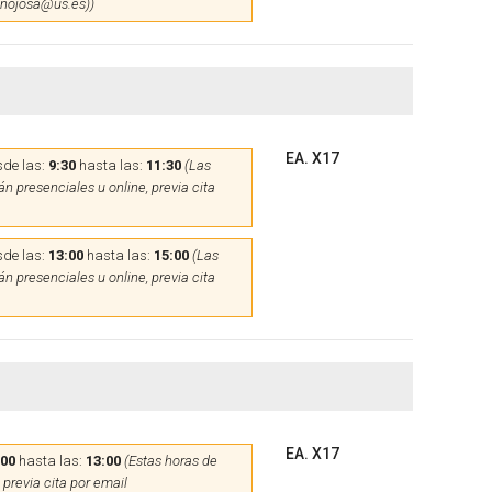
hinojosa@us.es))
EA. X17
de las:
9:30
hasta las:
11:30
(Las
n presenciales u online, previa cita
de las:
13:00
hasta las:
15:00
(Las
n presenciales u online, previa cita
EA. X17
:00
hasta las:
13:00
(Estas horas de
 previa cita por email