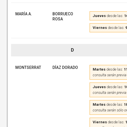
MARÍA A.
BORRUECO
Jueves
desde las:
1
ROSA
Viernes
desde las:
9
D
MONTSERRAT
DÍAZ DORADO
Martes
desde las:
1
consulta serán previa
Jueves
desde las:
1
consulta serán previa
Martes
desde las:
1
consulta serán sólo o
Viernes
desde las: