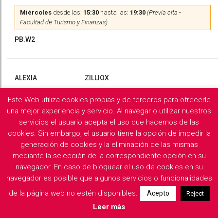
Miércoles
desde las:
15:30
hasta las:
19:30
(Previa cita -
Facultad de Turismo y Finanzas)
PB.W2
ALEXIA
ZILLIOX
Este Web utiliza cookies propias y de terceros para ofrecerle
Martes
y
Miércoles
desde las:
10:00
hasta las:
13:00
(Previa
cita)
una mejor experiencia y servicio. Al navegar o utilizar nuestros
servicios el usuario acepta el uso que hacemos de las
PB.X2
cookies. Sin embargo, el usuario tiene la opción de impedir la
generación de cookies y la eliminación de las mismas
mediante la selección de la correspondiente opción en su
navegador. En caso de bloquear el uso de cookies en su
Filología Griega y Latina
navegador es posible que algunos servicios o funcionalidades
de la página web no estén disponibles.
Acepto
Reject
Descargar horarios de consulta del departamento
Leer más