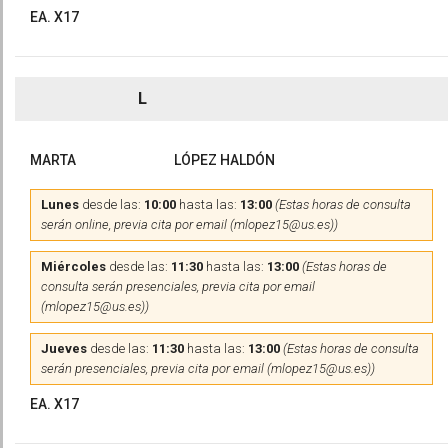
EA. X17
L
MARTA
LÓPEZ HALDÓN
Lunes
desde las:
10:00
hasta las:
13:00
(Estas horas de consulta
serán online, previa cita por email (mlopez15@us.es))
Miércoles
desde las:
11:30
hasta las:
13:00
(Estas horas de
consulta serán presenciales, previa cita por email
(mlopez15@us.es))
Jueves
desde las:
11:30
hasta las:
13:00
(Estas horas de consulta
serán presenciales, previa cita por email (mlopez15@us.es))
EA. X17