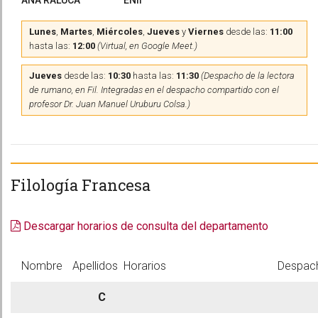
ANA RALUCA
ENII
Lunes
,
Martes
,
Miércoles
,
Jueves
y
Viernes
desde las:
11:00
hasta las:
12:00
(Virtual, en Google Meet.)
Jueves
desde las:
10:30
hasta las:
11:30
(Despacho de la lectora
de rumano, en Fil. Integradas en el despacho compartido con el
profesor Dr. Juan Manuel Uruburu Colsa.)
Filología Francesa
Descargar horarios de consulta del departamento
Nombre
Apellidos
Horarios
Despac
C