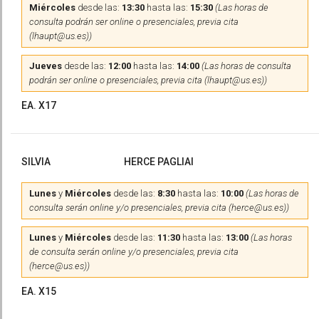
Miércoles
desde las:
13:30
hasta las:
15:30
(Las horas de
consulta podrán ser online o presenciales, previa cita
(lhaupt@us.es))
Jueves
desde las:
12:00
hasta las:
14:00
(Las horas de consulta
podrán ser online o presenciales, previa cita (lhaupt@us.es))
EA. X17
SILVIA
HERCE PAGLIAI
Lunes
y
Miércoles
desde las:
8:30
hasta las:
10:00
(Las horas de
consulta serán online y/o presenciales, previa cita (herce@us.es))
Lunes
y
Miércoles
desde las:
11:30
hasta las:
13:00
(Las horas
de consulta serán online y/o presenciales, previa cita
(herce@us.es))
EA. X15