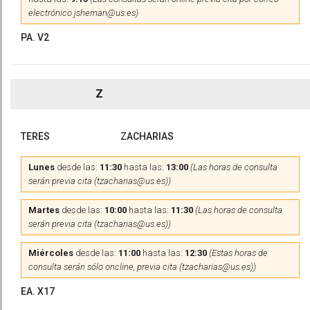
electrónico jshernan@us.es)
PA. V2
Z
TERES
ZACHARIAS
Lunes
desde las:
11:30
hasta las:
13:00
(Las horas de consulta
serán previa cita (tzacharias@us.es))
Martes
desde las:
10:00
hasta las:
11:30
(Las horas de consulta
serán previa cita (tzacharias@us.es))
Miércoles
desde las:
11:00
hasta las:
12:30
(Estas horas de
consulta serán sólo oncline, previa cita (tzacharias@us.es))
EA. X17