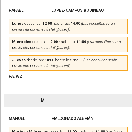
RAFAEL
LOPEZ-CAMPOS BODINEAU
Lunes
desde las:
12:00
hasta las:
14:00
(Las consultas serán
previa cita por email (rafali@us.es))
Miércoles
desde las:
9:00
hasta las:
11:00
(Las consultas serán
previa cita por email (rafali@us.es))
Jueves
desde las:
10:00
hasta las:
12:00
(Las consultas serán
previa cita por email (rafali@us.es))
PA. W2
M
MANUEL
MALDONADO ALEMÁN
Martes
y
Miércoles
desde las:
11:00
hasta las:
14:00
(Las horas