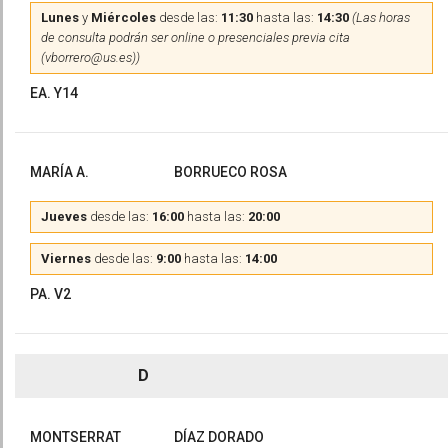
Lunes
y
Miércoles
desde las:
11:30
hasta las:
14:30
(Las horas
de consulta podrán ser online o presenciales previa cita
(vborrero@us.es))
EA. Y14
MARÍA A.
BORRUECO ROSA
Jueves
desde las:
16:00
hasta las:
20:00
Viernes
desde las:
9:00
hasta las:
14:00
PA. V2
D
MONTSERRAT
DÍAZ DORADO