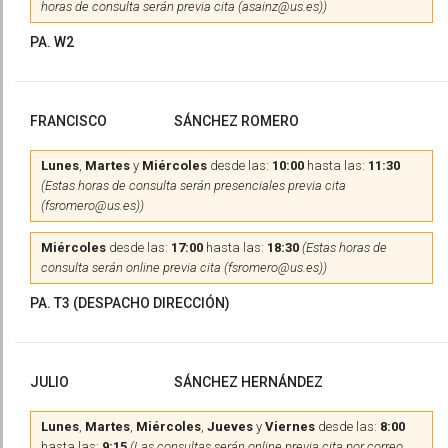
horas de consulta serán previa cita (asainz@us.es))
PA. W2
FRANCISCO
SÁNCHEZ ROMERO
Lunes
,
Martes
y
Miércoles
desde las:
10:00
hasta las:
11:30
(Estas horas de consulta serán presenciales previa cita
(fsromero@us.es))
Miércoles
desde las:
17:00
hasta las:
18:30
(Estas horas de
consulta serán online previa cita (fsromero@us.es))
PA. T3 (DESPACHO DIRECCIÓN)
JULIO
SÁNCHEZ HERNÁNDEZ
Lunes
,
Martes
,
Miércoles
,
Jueves
y
Viernes
desde las:
8:00
hasta las:
9:15
(Las consultas serán online previa cita por correo