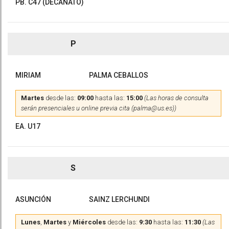
PB. C47 (DECANATO)
P
MIRIAM
PALMA CEBALLOS
Martes
desde las:
09:00
hasta las:
15:00
(Las horas de consulta
serán presenciales u online previa cita (palma@us.es))
EA. U17
S
ASUNCIÓN
SAINZ LERCHUNDI
Lunes
,
Martes
y
Miércoles
desde las:
9:30
hasta las:
11:30
(Las