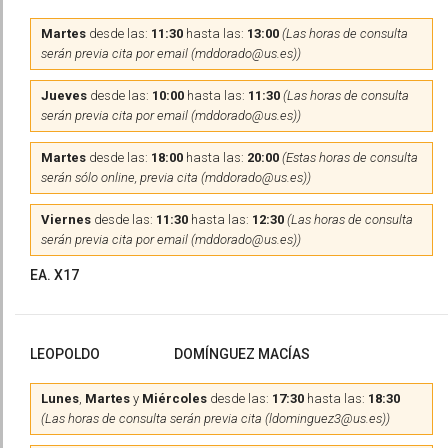
Martes
desde las:
11:30
hasta las:
13:00
(Las horas de consulta
serán previa cita por email (mddorado@us.es))
Jueves
desde las:
10:00
hasta las:
11:30
(Las horas de consulta
serán previa cita por email (mddorado@us.es))
Martes
desde las:
18:00
hasta las:
20:00
(Estas horas de consulta
serán sólo online, previa cita (mddorado@us.es))
Viernes
desde las:
11:30
hasta las:
12:30
(Las horas de consulta
serán previa cita por email (mddorado@us.es))
EA. X17
LEOPOLDO
DOMÍNGUEZ MACÍAS
Lunes
,
Martes
y
Miércoles
desde las:
17:30
hasta las:
18:30
(Las horas de consulta serán previa cita (ldominguez3@us.es))