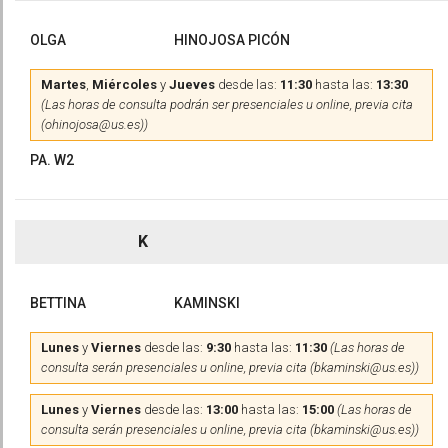
OLGA
HINOJOSA PICÓN
Martes
,
Miércoles
y
Jueves
desde las:
11:30
hasta las:
13:30
(Las horas de consulta podrán ser presenciales u online, previa cita
(ohinojosa@us.es))
PA. W2
K
BETTINA
KAMINSKI
Lunes
y
Viernes
desde las:
9:30
hasta las:
11:30
(Las horas de
consulta serán presenciales u online, previa cita (bkaminski@us.es))
Lunes
y
Viernes
desde las:
13:00
hasta las:
15:00
(Las horas de
consulta serán presenciales u online, previa cita (bkaminski@us.es))