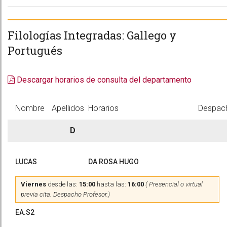
Filologías Integradas: Gallego y
Portugués
Descargar horarios de consulta del departamento
Nombre
Apellidos
Horarios
Despac
D
LUCAS
DA ROSA HUGO
Viernes
desde las:
15:00
hasta las:
16:00
( Presencial o virtual
previa cita. Despacho Profesor.)
EA.S2