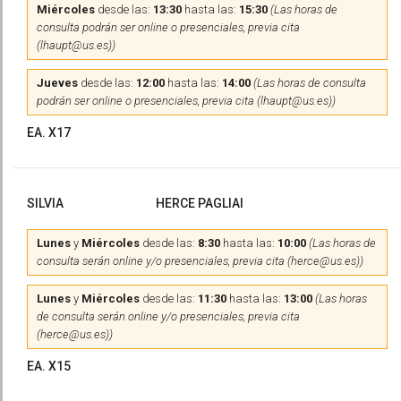
Miércoles
desde las:
13:30
hasta las:
15:30
(Las horas de
consulta podrán ser online o presenciales, previa cita
(lhaupt@us.es))
Jueves
desde las:
12:00
hasta las:
14:00
(Las horas de consulta
podrán ser online o presenciales, previa cita (lhaupt@us.es))
EA. X17
SILVIA
HERCE PAGLIAI
Lunes
y
Miércoles
desde las:
8:30
hasta las:
10:00
(Las horas de
consulta serán online y/o presenciales, previa cita (herce@us.es))
Lunes
y
Miércoles
desde las:
11:30
hasta las:
13:00
(Las horas
de consulta serán online y/o presenciales, previa cita
(herce@us.es))
EA. X15