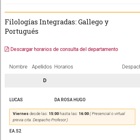
Filologías Integradas: Gallego y
Portugués
Descargar horarios de consulta del departamento
Nombre
Apellidos
Horarios
Despac
D
LUCAS
DA ROSA HUGO
Viernes
desde las:
15:00
hasta las:
16:00
( Presencial o virtual
previa cita. Despacho Profesor.)
EA.S2