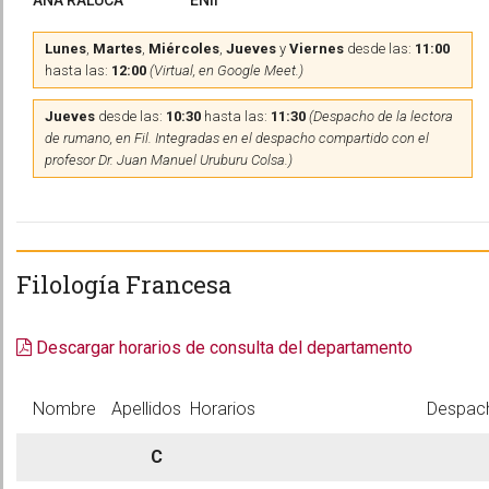
ANA RALUCA
ENII
Lunes
,
Martes
,
Miércoles
,
Jueves
y
Viernes
desde las:
11:00
hasta las:
12:00
(Virtual, en Google Meet.)
Jueves
desde las:
10:30
hasta las:
11:30
(Despacho de la lectora
de rumano, en Fil. Integradas en el despacho compartido con el
profesor Dr. Juan Manuel Uruburu Colsa.)
Filología Francesa
Descargar horarios de consulta del departamento
Nombre
Apellidos
Horarios
Despac
C