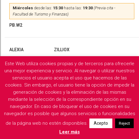
Miércoles
desde las:
15:30
hasta las:
19:30
(Previa cita -
Facultad de Turismo y Finanzas)
PB.W2
ALEXIA
ZILLIOX
Este Web utiliza cookies propias y de terceros para ofrecerle
Martes
y
Miércoles
desde las:
10:00
hasta las:
13:00
(Previa
cita)
una mejor experiencia y servicio. Al navegar o utilizar nuestros
servicios el usuario acepta el uso que hacemos de las
PB.X2
cookies. Sin embargo, el usuario tiene la opción de impedir la
generación de cookies y la eliminación de las mismas
mediante la selección de la correspondiente opción en su
navegador. En caso de bloquear el uso de cookies en su
Filología Griega y Latina
navegador es posible que algunos servicios o funcionalidades
de la página web no estén disponibles.
Acepto
Reject
Descargar horarios de consulta del departamento
Leer más