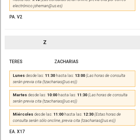
electrónico jshernan@us.es)
PA. V2
Z
TERES
ZACHARIAS
Lunes
desde las:
11:30
hasta las:
13:00
(Las horas de consulta
serán previa cita (tzacharias@us.es))
Martes
desde las:
10:00
hasta las:
11:30
(Las horas de consulta
serán previa cita (tzacharias@us.es))
Miércoles
desde las:
11:00
hasta las:
12:30
(Estas horas de
consulta serán sólo oncline, previa cita (tzacharias@us.es))
EA. X17