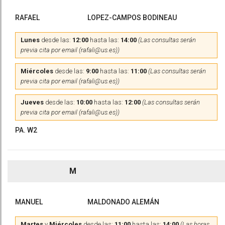
RAFAEL
LOPEZ-CAMPOS BODINEAU
Lunes
desde las:
12:00
hasta las:
14:00
(Las consultas serán
previa cita por email (rafali@us.es))
Miércoles
desde las:
9:00
hasta las:
11:00
(Las consultas serán
previa cita por email (rafali@us.es))
Jueves
desde las:
10:00
hasta las:
12:00
(Las consultas serán
previa cita por email (rafali@us.es))
PA. W2
M
MANUEL
MALDONADO ALEMÁN
Martes
y
Miércoles
desde las:
11:00
hasta las:
14:00
(Las horas