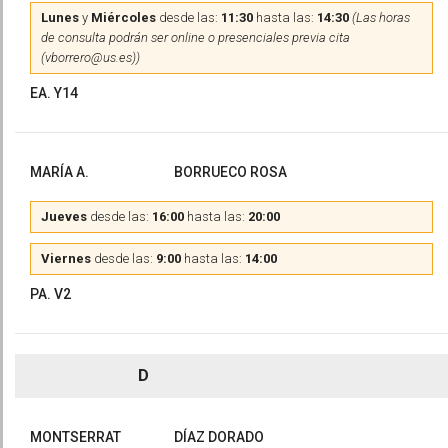
Lunes
y
Miércoles
desde las:
11:30
hasta las:
14:30
(Las horas
de consulta podrán ser online o presenciales previa cita
(vborrero@us.es))
EA. Y14
MARÍA A.
BORRUECO ROSA
Jueves
desde las:
16:00
hasta las:
20:00
Viernes
desde las:
9:00
hasta las:
14:00
PA. V2
D
MONTSERRAT
DÍAZ DORADO