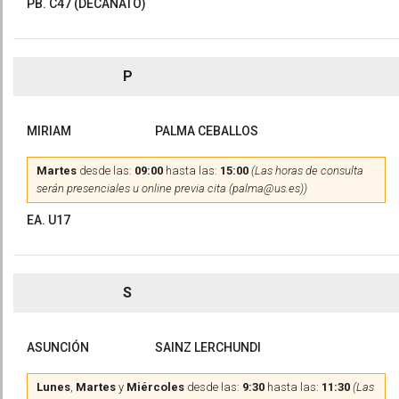
PB. C47 (DECANATO)
P
MIRIAM
PALMA CEBALLOS
Martes
desde las:
09:00
hasta las:
15:00
(Las horas de consulta
serán presenciales u online previa cita (palma@us.es))
EA. U17
S
ASUNCIÓN
SAINZ LERCHUNDI
Lunes
,
Martes
y
Miércoles
desde las:
9:30
hasta las:
11:30
(Las