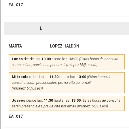
EA. X17
L
MARTA
LÓPEZ HALDÓN
Lunes
desde las:
10:00
hasta las:
13:00
(Estas horas de consulta
serán online, previa cita por email (mlopez15@us.es))
Miércoles
desde las:
11:30
hasta las:
13:00
(Estas horas de
consulta serán presenciales, previa cita por email
(mlopez15@us.es))
Jueves
desde las:
11:30
hasta las:
13:00
(Estas horas de consulta
serán presenciales, previa cita por email (mlopez15@us.es))
EA. X17