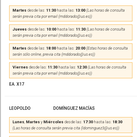
Martes
desde las:
11:30
hasta las:
13:00
(Las horas de consulta
serán previa cita por email (mddorado@us.es))
Jueves
desde las:
10:00
hasta las:
11:30
(Las horas de consulta
serán previa cita por email (mddorado@us.es))
Martes
desde las:
18:00
hasta las:
20:00
(Estas horas de consulta
serán sólo online, previa cita (mddorado@us.es))
Viernes
desde las:
11:30
hasta las:
12:30
(Las horas de consulta
serán previa cita por email (mddorado@us.es))
EA. X17
LEOPOLDO
DOMÍNGUEZ MACÍAS
Lunes
,
Martes
y
Miércoles
desde las:
17:30
hasta las:
18:30
(Las horas de consulta serán previa cita (ldominguez3@us.es))