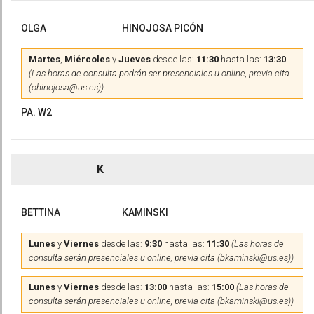
OLGA
HINOJOSA PICÓN
Martes
,
Miércoles
y
Jueves
desde las:
11:30
hasta las:
13:30
(Las horas de consulta podrán ser presenciales u online, previa cita
(ohinojosa@us.es))
PA. W2
K
BETTINA
KAMINSKI
Lunes
y
Viernes
desde las:
9:30
hasta las:
11:30
(Las horas de
consulta serán presenciales u online, previa cita (bkaminski@us.es))
Lunes
y
Viernes
desde las:
13:00
hasta las:
15:00
(Las horas de
consulta serán presenciales u online, previa cita (bkaminski@us.es))