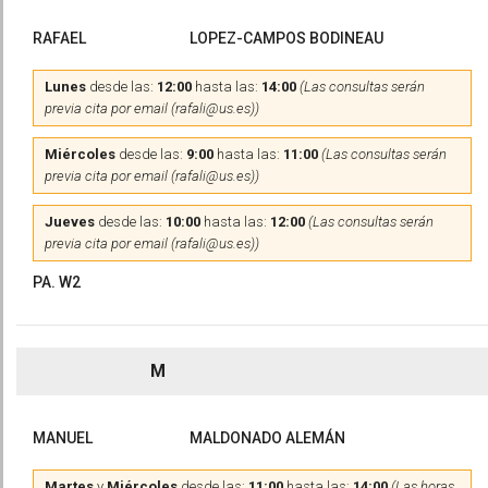
RAFAEL
LOPEZ-CAMPOS BODINEAU
Lunes
desde las:
12:00
hasta las:
14:00
(Las consultas serán
previa cita por email (rafali@us.es))
Miércoles
desde las:
9:00
hasta las:
11:00
(Las consultas serán
previa cita por email (rafali@us.es))
Jueves
desde las:
10:00
hasta las:
12:00
(Las consultas serán
previa cita por email (rafali@us.es))
PA. W2
M
MANUEL
MALDONADO ALEMÁN
Martes
y
Miércoles
desde las:
11:00
hasta las:
14:00
(Las horas