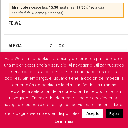
Miércoles
desde las:
15:30
hasta las:
19:30
(Previa cita -
Facultad de Turismo y Finanzas)
PB.W2
ALEXIA
ZILLIOX
Este Web utiliza cookies propias y de terceros para ofrecerle
Martes
y
Miércoles
desde las:
10:00
hasta las:
13:00
(Previa
cita)
una mejor experiencia y servicio. Al navegar o utilizar nuestros
servicios el usuario acepta el uso que hacemos de las
PB.X2
cookies. Sin embargo, el usuario tiene la opción de impedir la
generación de cookies y la eliminación de las mismas
mediante la selección de la correspondiente opción en su
navegador. En caso de bloquear el uso de cookies en su
Filología Griega y Latina
navegador es posible que algunos servicios o funcionalidades
de la página web no estén disponibles.
Acepto
Reject
Descargar horarios de consulta del departamento
Leer más