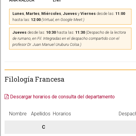
ANA RALUCA
ENII
Lunes
,
Martes
,
Miércoles
,
Jueves
y
Viernes
desde las:
11:00
hasta las:
12:00
(Virtual, en Google Meet.)
Jueves
desde las:
10:30
hasta las:
11:30
(Despacho de la lectora
de rumano, en Fil. Integradas en el despacho compartido con el
profesor Dr. Juan Manuel Uruburu Colsa.)
Filología Francesa
Descargar horarios de consulta del departamento
Nombre
Apellidos
Horarios
Despac
C