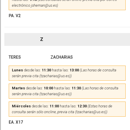
electrónico jshernan@us.es)
PA. V2
Z
TERES
ZACHARIAS
Lunes
desde las:
11:30
hasta las:
13:00
(Las horas de consulta
serán previa cita (tzacharias@us.es))
Martes
desde las:
10:00
hasta las:
11:30
(Las horas de consulta
serán previa cita (tzacharias@us.es))
Miércoles
desde las:
11:00
hasta las:
12:30
(Estas horas de
consulta serán sólo oncline, previa cita (tzacharias@us.es))
EA. X17