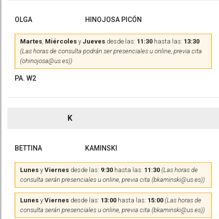
OLGA
HINOJOSA PICÓN
Martes
,
Miércoles
y
Jueves
desde las:
11:30
hasta las:
13:30
(Las horas de consulta podrán ser presenciales u online, previa cita
(ohinojosa@us.es))
PA. W2
K
BETTINA
KAMINSKI
Lunes
y
Viernes
desde las:
9:30
hasta las:
11:30
(Las horas de
consulta serán presenciales u online, previa cita (bkaminski@us.es))
Lunes
y
Viernes
desde las:
13:00
hasta las:
15:00
(Las horas de
consulta serán presenciales u online, previa cita (bkaminski@us.es))