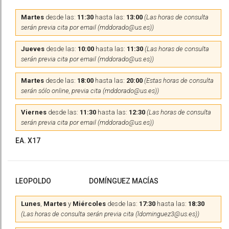
Martes
desde las:
11:30
hasta las:
13:00
(Las horas de consulta
serán previa cita por email (mddorado@us.es))
Jueves
desde las:
10:00
hasta las:
11:30
(Las horas de consulta
serán previa cita por email (mddorado@us.es))
Martes
desde las:
18:00
hasta las:
20:00
(Estas horas de consulta
serán sólo online, previa cita (mddorado@us.es))
Viernes
desde las:
11:30
hasta las:
12:30
(Las horas de consulta
serán previa cita por email (mddorado@us.es))
EA. X17
LEOPOLDO
DOMÍNGUEZ MACÍAS
Lunes
,
Martes
y
Miércoles
desde las:
17:30
hasta las:
18:30
(Las horas de consulta serán previa cita (ldominguez3@us.es))