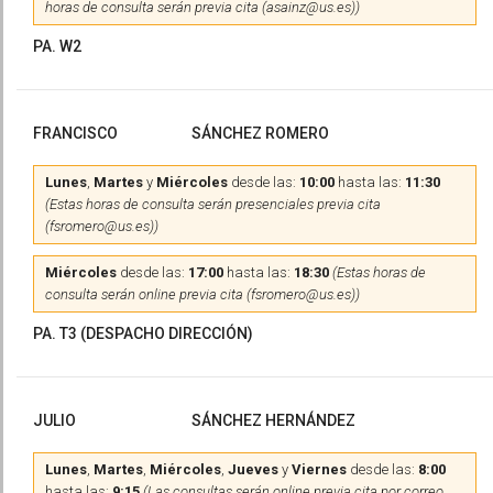
horas de consulta serán previa cita (asainz@us.es))
PA. W2
FRANCISCO
SÁNCHEZ ROMERO
Lunes
,
Martes
y
Miércoles
desde las:
10:00
hasta las:
11:30
(Estas horas de consulta serán presenciales previa cita
(fsromero@us.es))
Miércoles
desde las:
17:00
hasta las:
18:30
(Estas horas de
consulta serán online previa cita (fsromero@us.es))
PA. T3 (DESPACHO DIRECCIÓN)
JULIO
SÁNCHEZ HERNÁNDEZ
Lunes
,
Martes
,
Miércoles
,
Jueves
y
Viernes
desde las:
8:00
hasta las:
9:15
(Las consultas serán online previa cita por correo