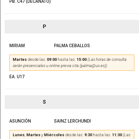
PB. C47 (DECANATO)
P
MIRIAM
PALMA CEBALLOS
Martes
desde las:
09:00
hasta las:
15:00
(Las horas de consulta
serán presenciales u online previa cita (palma@us.es))
EA. U17
S
ASUNCIÓN
SAINZ LERCHUNDI
Lunes
,
Martes
y
Miércoles
desde las:
9:30
hasta las:
11:30
(Las