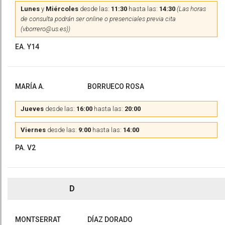
Lunes
y
Miércoles
desde las:
11:30
hasta las:
14:30
(Las horas
de consulta podrán ser online o presenciales previa cita
(vborrero@us.es))
EA. Y14
MARÍA A.
BORRUECO ROSA
Jueves
desde las:
16:00
hasta las:
20:00
Viernes
desde las:
9:00
hasta las:
14:00
PA. V2
D
MONTSERRAT
DÍAZ DORADO