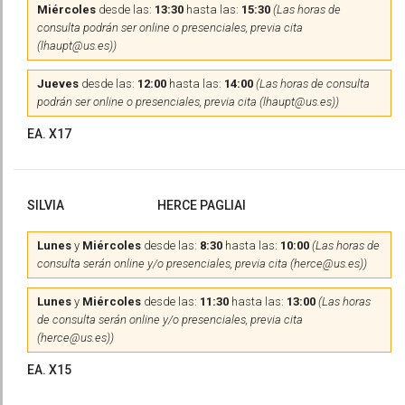
Miércoles
desde las:
13:30
hasta las:
15:30
(Las horas de
consulta podrán ser online o presenciales, previa cita
(lhaupt@us.es))
Jueves
desde las:
12:00
hasta las:
14:00
(Las horas de consulta
podrán ser online o presenciales, previa cita (lhaupt@us.es))
EA. X17
SILVIA
HERCE PAGLIAI
Lunes
y
Miércoles
desde las:
8:30
hasta las:
10:00
(Las horas de
consulta serán online y/o presenciales, previa cita (herce@us.es))
Lunes
y
Miércoles
desde las:
11:30
hasta las:
13:00
(Las horas
de consulta serán online y/o presenciales, previa cita
(herce@us.es))
EA. X15