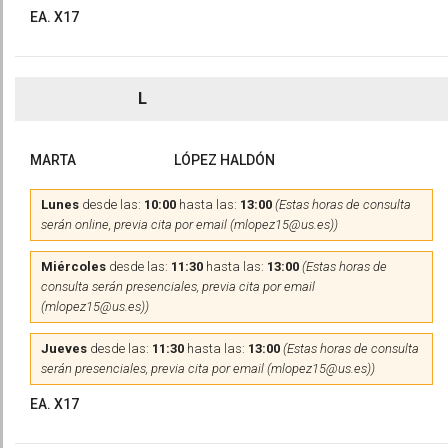
EA. X17
L
MARTA
LÓPEZ HALDÓN
Lunes
desde las:
10:00
hasta las:
13:00
(Estas horas de consulta
serán online, previa cita por email (mlopez15@us.es))
Miércoles
desde las:
11:30
hasta las:
13:00
(Estas horas de
consulta serán presenciales, previa cita por email
(mlopez15@us.es))
Jueves
desde las:
11:30
hasta las:
13:00
(Estas horas de consulta
serán presenciales, previa cita por email (mlopez15@us.es))
EA. X17