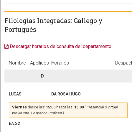
Filologías Integradas: Gallego y
Portugués
Descargar horarios de consulta del departamento
Nombre
Apellidos
Horarios
Despac
D
LUCAS
DA ROSA HUGO
Viernes
desde las:
15:00
hasta las:
16:00
( Presencial o virtual
previa cita. Despacho Profesor.)
EA.S2