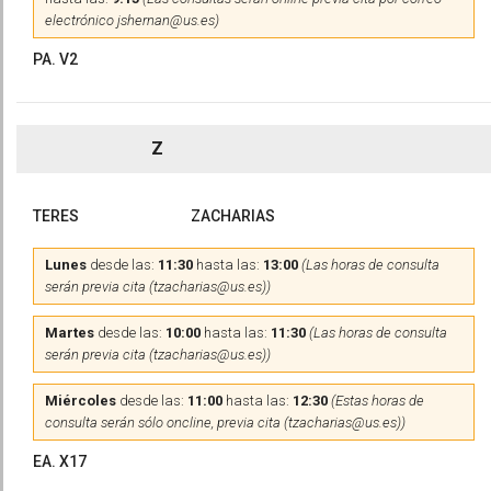
electrónico jshernan@us.es)
PA. V2
Z
TERES
ZACHARIAS
Lunes
desde las:
11:30
hasta las:
13:00
(Las horas de consulta
serán previa cita (tzacharias@us.es))
Martes
desde las:
10:00
hasta las:
11:30
(Las horas de consulta
serán previa cita (tzacharias@us.es))
Miércoles
desde las:
11:00
hasta las:
12:30
(Estas horas de
consulta serán sólo oncline, previa cita (tzacharias@us.es))
EA. X17