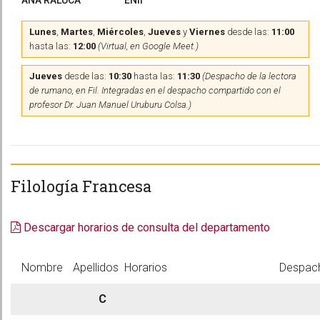
ANA RALUCA
ENII
Lunes
,
Martes
,
Miércoles
,
Jueves
y
Viernes
desde las:
11:00
hasta las:
12:00
(Virtual, en Google Meet.)
Jueves
desde las:
10:30
hasta las:
11:30
(Despacho de la lectora
de rumano, en Fil. Integradas en el despacho compartido con el
profesor Dr. Juan Manuel Uruburu Colsa.)
Filología Francesa
Descargar horarios de consulta del departamento
Nombre
Apellidos
Horarios
Despac
C