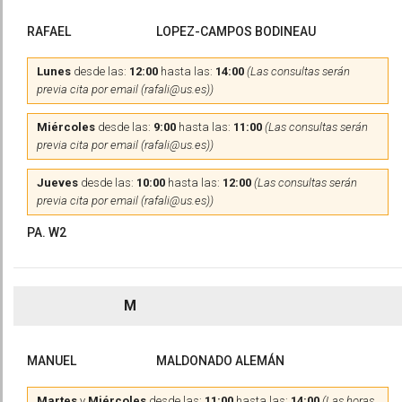
RAFAEL
LOPEZ-CAMPOS BODINEAU
Lunes
desde las:
12:00
hasta las:
14:00
(Las consultas serán
previa cita por email (rafali@us.es))
Miércoles
desde las:
9:00
hasta las:
11:00
(Las consultas serán
previa cita por email (rafali@us.es))
Jueves
desde las:
10:00
hasta las:
12:00
(Las consultas serán
previa cita por email (rafali@us.es))
PA. W2
M
MANUEL
MALDONADO ALEMÁN
Martes
y
Miércoles
desde las:
11:00
hasta las:
14:00
(Las horas