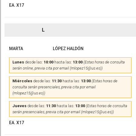
EA. X17
L
MARTA
LÓPEZ HALDÓN
Lunes
desde las:
10:00
hasta las:
13:00
(Estas horas de consulta
serán online, previa cita por email (mlopez15@us.es))
Miércoles
desde las:
11:30
hasta las:
13:00
(Estas horas de
consulta serán presenciales, previa cita por email
(mlopez15@us.es))
Jueves
desde las:
11:30
hasta las:
13:00
(Estas horas de consulta
serán presenciales, previa cita por email (mlopez15@us.es))
EA. X17