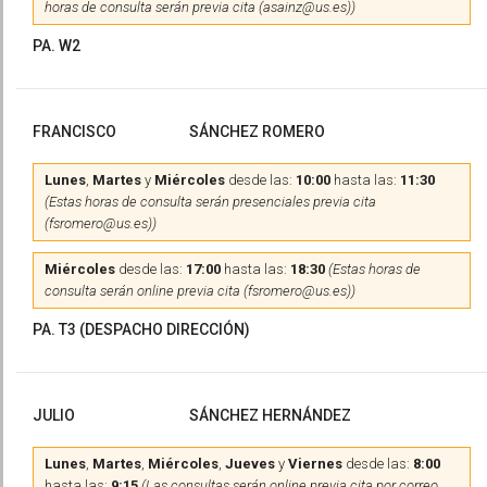
horas de consulta serán previa cita (asainz@us.es))
PA. W2
FRANCISCO
SÁNCHEZ ROMERO
Lunes
,
Martes
y
Miércoles
desde las:
10:00
hasta las:
11:30
(Estas horas de consulta serán presenciales previa cita
(fsromero@us.es))
Miércoles
desde las:
17:00
hasta las:
18:30
(Estas horas de
consulta serán online previa cita (fsromero@us.es))
PA. T3 (DESPACHO DIRECCIÓN)
JULIO
SÁNCHEZ HERNÁNDEZ
Lunes
,
Martes
,
Miércoles
,
Jueves
y
Viernes
desde las:
8:00
hasta las:
9:15
(Las consultas serán online previa cita por correo