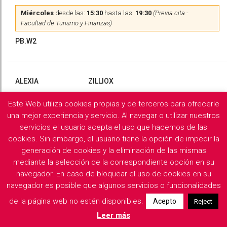
Miércoles
desde las:
15:30
hasta las:
19:30
(Previa cita -
Facultad de Turismo y Finanzas)
PB.W2
ALEXIA
ZILLIOX
Este Web utiliza cookies propias y de terceros para ofrecerle
Martes
y
Miércoles
desde las:
10:00
hasta las:
13:00
(Previa
cita)
una mejor experiencia y servicio. Al navegar o utilizar nuestros
servicios el usuario acepta el uso que hacemos de las
PB.X2
cookies. Sin embargo, el usuario tiene la opción de impedir la
generación de cookies y la eliminación de las mismas
mediante la selección de la correspondiente opción en su
navegador. En caso de bloquear el uso de cookies en su
Filología Griega y Latina
navegador es posible que algunos servicios o funcionalidades
de la página web no estén disponibles.
Acepto
Reject
Descargar horarios de consulta del departamento
Leer más