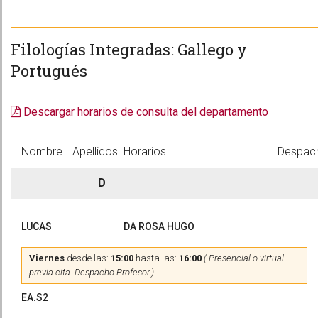
Filologías Integradas: Gallego y
Portugués
Descargar horarios de consulta del departamento
Nombre
Apellidos
Horarios
Despac
D
LUCAS
DA ROSA HUGO
Viernes
desde las:
15:00
hasta las:
16:00
( Presencial o virtual
previa cita. Despacho Profesor.)
EA.S2