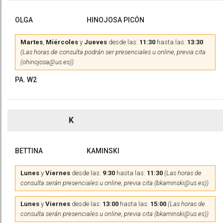
OLGA
HINOJOSA PICÓN
Martes
,
Miércoles
y
Jueves
desde las:
11:30
hasta las:
13:30
(Las horas de consulta podrán ser presenciales u online, previa cita
(ohinojosa@us.es))
PA. W2
K
BETTINA
KAMINSKI
Lunes
y
Viernes
desde las:
9:30
hasta las:
11:30
(Las horas de
consulta serán presenciales u online, previa cita (bkaminski@us.es))
Lunes
y
Viernes
desde las:
13:00
hasta las:
15:00
(Las horas de
consulta serán presenciales u online, previa cita (bkaminski@us.es))