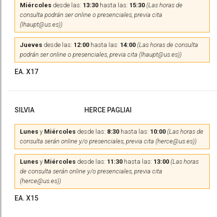
Miércoles
desde las:
13:30
hasta las:
15:30
(Las horas de
consulta podrán ser online o presenciales, previa cita
(lhaupt@us.es))
Jueves
desde las:
12:00
hasta las:
14:00
(Las horas de consulta
podrán ser online o presenciales, previa cita (lhaupt@us.es))
EA. X17
SILVIA
HERCE PAGLIAI
Lunes
y
Miércoles
desde las:
8:30
hasta las:
10:00
(Las horas de
consulta serán online y/o presenciales, previa cita (herce@us.es))
Lunes
y
Miércoles
desde las:
11:30
hasta las:
13:00
(Las horas
de consulta serán online y/o presenciales, previa cita
(herce@us.es))
EA. X15