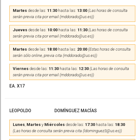
Martes
desde las:
11:30
hasta las:
13:00
(Las horas de consulta
serán previa cita por email (mddorado@us.es))
Jueves
desde las:
10:00
hasta las:
11:30
(Las horas de consulta
serán previa cita por email (mddorado@us.es))
Martes
desde las:
18:00
hasta las:
20:00
(Estas horas de consulta
serán sólo online, previa cita (mddorado@us.es))
Viernes
desde las:
11:30
hasta las:
12:30
(Las horas de consulta
serán previa cita por email (mddorado@us.es))
EA. X17
LEOPOLDO
DOMÍNGUEZ MACÍAS
Lunes
,
Martes
y
Miércoles
desde las:
17:30
hasta las:
18:30
(Las horas de consulta serán previa cita (ldominguez3@us.es))