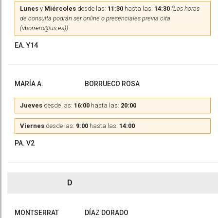
Lunes
y
Miércoles
desde las:
11:30
hasta las:
14:30
(Las horas
de consulta podrán ser online o presenciales previa cita
(vborrero@us.es))
EA. Y14
MARÍA A.
BORRUECO ROSA
Jueves
desde las:
16:00
hasta las:
20:00
Viernes
desde las:
9:00
hasta las:
14:00
PA. V2
D
MONTSERRAT
DÍAZ DORADO