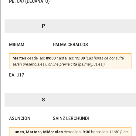
PB. C47 (DECANATO)
P
MIRIAM
PALMA CEBALLOS
Martes
desde las:
09:00
hasta las:
15:00
(Las horas de consulta
serán presenciales u online previa cita (palma@us.es))
EA. U17
S
ASUNCIÓN
SAINZ LERCHUNDI
Lunes
,
Martes
y
Miércoles
desde las:
9:30
hasta las:
11:30
(Las