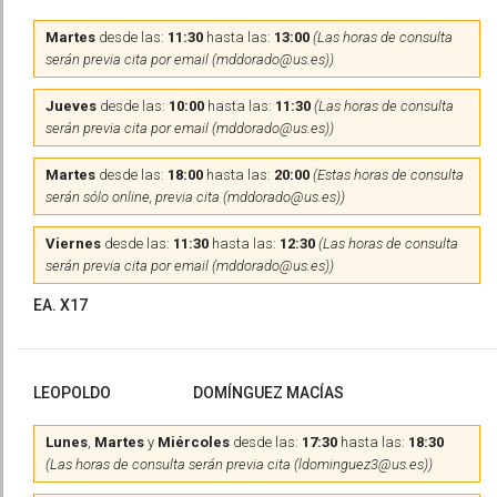
Martes
desde las:
11:30
hasta las:
13:00
(Las horas de consulta
serán previa cita por email (mddorado@us.es))
Jueves
desde las:
10:00
hasta las:
11:30
(Las horas de consulta
serán previa cita por email (mddorado@us.es))
Martes
desde las:
18:00
hasta las:
20:00
(Estas horas de consulta
serán sólo online, previa cita (mddorado@us.es))
Viernes
desde las:
11:30
hasta las:
12:30
(Las horas de consulta
serán previa cita por email (mddorado@us.es))
EA. X17
LEOPOLDO
DOMÍNGUEZ MACÍAS
Lunes
,
Martes
y
Miércoles
desde las:
17:30
hasta las:
18:30
(Las horas de consulta serán previa cita (ldominguez3@us.es))