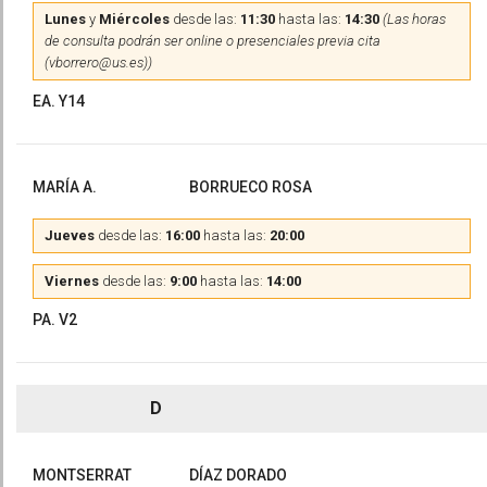
Lunes
y
Miércoles
desde las:
11:30
hasta las:
14:30
(Las horas
de consulta podrán ser online o presenciales previa cita
(vborrero@us.es))
EA. Y14
MARÍA A.
BORRUECO ROSA
Jueves
desde las:
16:00
hasta las:
20:00
Viernes
desde las:
9:00
hasta las:
14:00
PA. V2
D
MONTSERRAT
DÍAZ DORADO