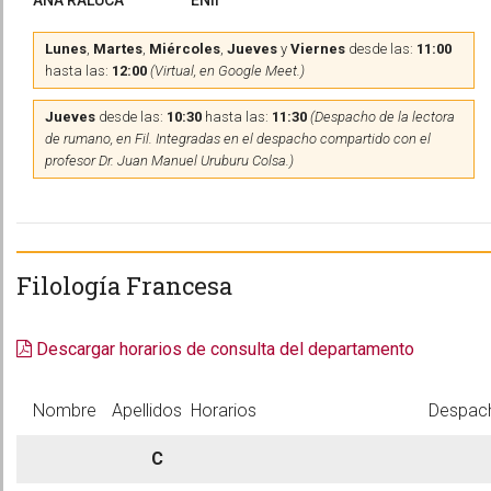
ANA RALUCA
ENII
Lunes
,
Martes
,
Miércoles
,
Jueves
y
Viernes
desde las:
11:00
hasta las:
12:00
(Virtual, en Google Meet.)
Jueves
desde las:
10:30
hasta las:
11:30
(Despacho de la lectora
de rumano, en Fil. Integradas en el despacho compartido con el
profesor Dr. Juan Manuel Uruburu Colsa.)
Filología Francesa
Descargar horarios de consulta del departamento
Nombre
Apellidos
Horarios
Despac
C