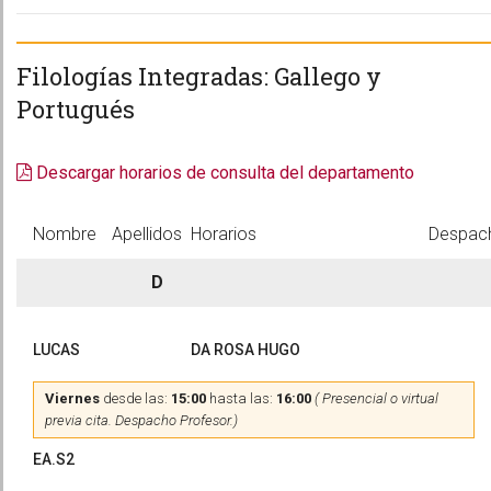
Filologías Integradas: Gallego y
Portugués
Descargar horarios de consulta del departamento
Nombre
Apellidos
Horarios
Despac
D
LUCAS
DA ROSA HUGO
Viernes
desde las:
15:00
hasta las:
16:00
( Presencial o virtual
previa cita. Despacho Profesor.)
EA.S2