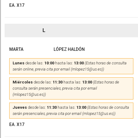
EA. X17
L
MARTA
LÓPEZ HALDÓN
Lunes
desde las:
10:00
hasta las:
13:00
(Estas horas de consulta
serán online, previa cita por email (mlopez15@us.es))
Miércoles
desde las:
11:30
hasta las:
13:00
(Estas horas de
consulta serán presenciales, previa cita por email
(mlopez15@us.es))
Jueves
desde las:
11:30
hasta las:
13:00
(Estas horas de consulta
serán presenciales, previa cita por email (mlopez15@us.es))
EA. X17