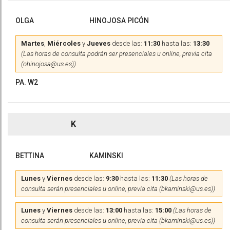
OLGA
HINOJOSA PICÓN
Martes
,
Miércoles
y
Jueves
desde las:
11:30
hasta las:
13:30
(Las horas de consulta podrán ser presenciales u online, previa cita
(ohinojosa@us.es))
PA. W2
K
BETTINA
KAMINSKI
Lunes
y
Viernes
desde las:
9:30
hasta las:
11:30
(Las horas de
consulta serán presenciales u online, previa cita (bkaminski@us.es))
Lunes
y
Viernes
desde las:
13:00
hasta las:
15:00
(Las horas de
consulta serán presenciales u online, previa cita (bkaminski@us.es))