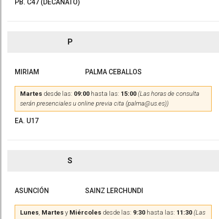
PB. C47 (DECANATO)
P
MIRIAM
PALMA CEBALLOS
Martes
desde las:
09:00
hasta las:
15:00
(Las horas de consulta
serán presenciales u online previa cita (palma@us.es))
EA. U17
S
ASUNCIÓN
SAINZ LERCHUNDI
Lunes
,
Martes
y
Miércoles
desde las:
9:30
hasta las:
11:30
(Las