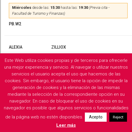
Miércoles
desde las:
15:30
hasta las:
19:30
(Previa cita -
Facultad de Turismo y Finanzas)
PB.W2
ALEXIA
ZILLIOX
Este Web utiliza cookies propias y de terceros para ofrecerle
Martes
y
Miércoles
desde las:
10:00
hasta las:
13:00
(Previa
cita)
una mejor experiencia y servicio. Al navegar o utilizar nuestros
servicios el usuario acepta el uso que hacemos de las
PB.X2
cookies. Sin embargo, el usuario tiene la opción de impedir la
generación de cookies y la eliminación de las mismas
mediante la selección de la correspondiente opción en su
navegador. En caso de bloquear el uso de cookies en su
Filología Griega y Latina
navegador es posible que algunos servicios o funcionalidades
de la página web no estén disponibles.
Acepto
Reject
Descargar horarios de consulta del departamento
Leer más