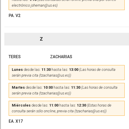
electrónico jshernan@us.es)
PA. V2
Z
TERES
ZACHARIAS
Lunes
desde las:
11:30
hasta las:
13:00
(Las horas de consulta
serán previa cita (tzacharias@us.es))
Martes
desde las:
10:00
hasta las:
11:30
(Las horas de consulta
serán previa cita (tzacharias@us.es))
Miércoles
desde las:
11:00
hasta las:
12:30
(Estas horas de
consulta serán sólo oncline, previa cita (tzacharias@us.es))
EA. X17