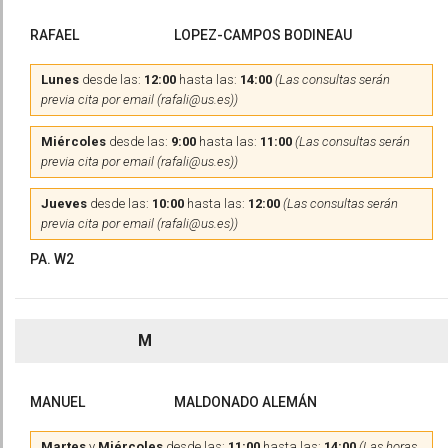
RAFAEL
LOPEZ-CAMPOS BODINEAU
Lunes
desde las:
12:00
hasta las:
14:00
(Las consultas serán
previa cita por email (rafali@us.es))
Miércoles
desde las:
9:00
hasta las:
11:00
(Las consultas serán
previa cita por email (rafali@us.es))
Jueves
desde las:
10:00
hasta las:
12:00
(Las consultas serán
previa cita por email (rafali@us.es))
PA. W2
M
MANUEL
MALDONADO ALEMÁN
Martes
y
Miércoles
desde las:
11:00
hasta las:
14:00
(Las horas