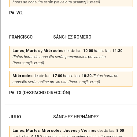
horas de consulta serán previa cita (asainz@us.es))
PA. W2
FRANCISCO
SÁNCHEZ ROMERO
Lunes
,
Martes
y
Miércoles
desde las:
10:00
hasta las:
11:30
(Estas horas de consulta serán presenciales previa cita
(fsromero@us.es))
Miércoles
desde las:
17:00
hasta las:
18:30
(Estas horas de
consulta serán online previa cita (fsromero@us.es))
PA. T3 (DESPACHO DIRECCIÓN)
JULIO
SÁNCHEZ HERNÁNDEZ
Lunes
,
Martes
,
Miércoles
,
Jueves
y
Viernes
desde las:
8:00
hasta las:
9:15
(Las consultas serán online previa cita por correo