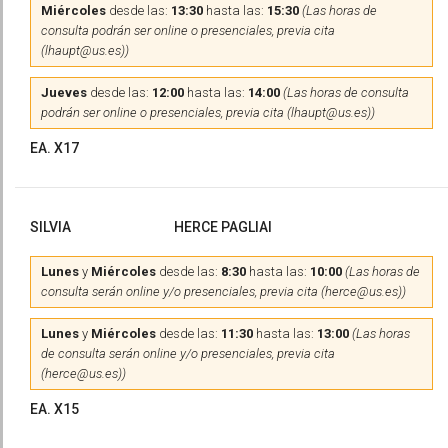
Miércoles
desde las:
13:30
hasta las:
15:30
(Las horas de
consulta podrán ser online o presenciales, previa cita
(lhaupt@us.es))
Jueves
desde las:
12:00
hasta las:
14:00
(Las horas de consulta
podrán ser online o presenciales, previa cita (lhaupt@us.es))
EA. X17
SILVIA
HERCE PAGLIAI
Lunes
y
Miércoles
desde las:
8:30
hasta las:
10:00
(Las horas de
consulta serán online y/o presenciales, previa cita (herce@us.es))
Lunes
y
Miércoles
desde las:
11:30
hasta las:
13:00
(Las horas
de consulta serán online y/o presenciales, previa cita
(herce@us.es))
EA. X15