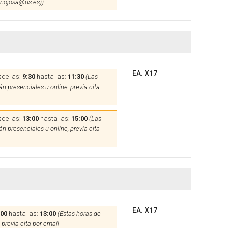
hinojosa@us.es))
EA. X17
de las:
9:30
hasta las:
11:30
(Las
n presenciales u online, previa cita
de las:
13:00
hasta las:
15:00
(Las
n presenciales u online, previa cita
EA. X17
:00
hasta las:
13:00
(Estas horas de
 previa cita por email