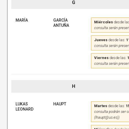
G
MARÍA
GARCÍA
Miércoles
desde la
ANTUÑA
consulta serán presen
Jueves
desde las:
1
consulta serán presen
Viernes
desde las:
consulta serán presen
H
LUKAS
HAUPT
Martes
desde las:
1
LEONARD
consulta podrán ser on
(lhaupt@us.es))