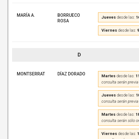
MARÍA A.
BORRUECO
Jueves
desde las:
1
ROSA
Viernes
desde las:
9
D
MONTSERRAT
DÍAZ DORADO
Martes
desde las:
1
consulta serán previa
Jueves
desde las:
1
consulta serán previa
Martes
desde las:
1
consulta serán sólo o
Viernes
desde las: