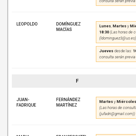
consulta serán previa
LEOPOLDO
DOMÍNGUEZ
Lunes
,
Martes
y
Mi
MACÍAS
18:30
(Las horas de c
(ldominguez3@us.es)
Jueves
desde las:
1
consulta serán previa
F
JUAN-
FERNÁNDEZ
Martes
y
Miércole
FADRIQUE
MARTÍNEZ
(Las horas de consulta
(jufadri@gmail.com))