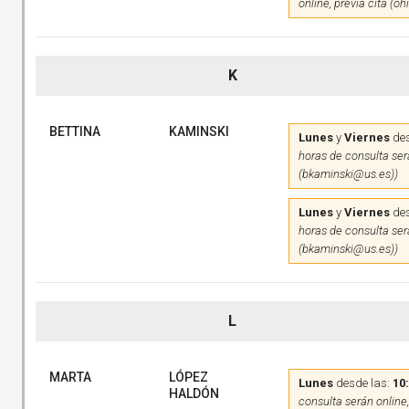
online, previa cita (o
K
BETTINA
KAMINSKI
Lunes
y
Viernes
des
horas de consulta será
(bkaminski@us.es))
Lunes
y
Viernes
des
horas de consulta será
(bkaminski@us.es))
L
MARTA
LÓPEZ
Lunes
desde las:
10
HALDÓN
consulta serán online,