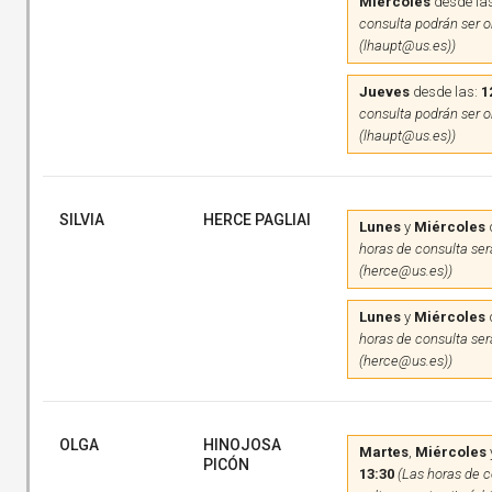
Miércoles
desde la
consulta podrán ser on
(lhaupt@us.es))
Jueves
desde las:
1
consulta podrán ser on
(lhaupt@us.es))
SILVIA
HERCE PAGLIAI
Lunes
y
Miércoles
horas de consulta será
(herce@us.es))
Lunes
y
Miércoles
horas de consulta será
(herce@us.es))
OLGA
HINOJOSA
Martes
,
Miércoles
PICÓN
13:30
(Las horas de c