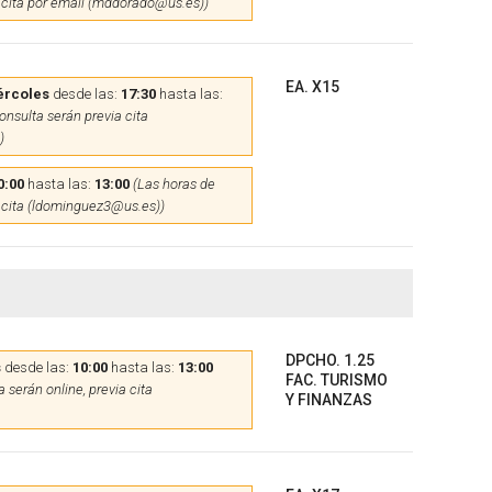
 cita por email (mddorado@us.es))
EA. X15
ércoles
desde las:
17:30
hasta las:
onsulta serán previa cita
)
0:00
hasta las:
13:00
(Las horas de
 cita (ldominguez3@us.es))
DPCHO. 1.25
s
desde las:
10:00
hasta las:
13:00
FAC. TURISMO
 serán online, previa cita
Y FINANZAS