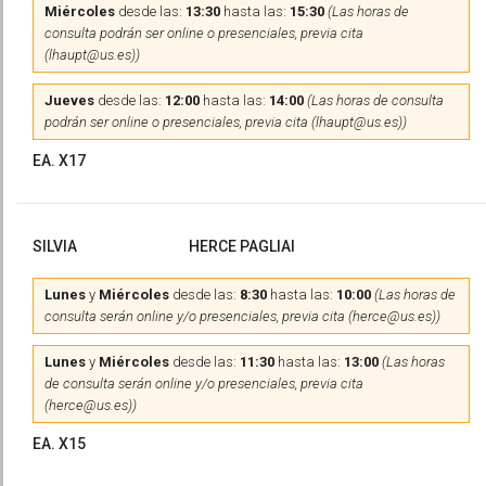
Miércoles
desde las:
13:30
hasta las:
15:30
(Las horas de
consulta podrán ser online o presenciales, previa cita
(lhaupt@us.es))
Jueves
desde las:
12:00
hasta las:
14:00
(Las horas de consulta
podrán ser online o presenciales, previa cita (lhaupt@us.es))
EA. X17
SILVIA
HERCE PAGLIAI
Lunes
y
Miércoles
desde las:
8:30
hasta las:
10:00
(Las horas de
consulta serán online y/o presenciales, previa cita (herce@us.es))
Lunes
y
Miércoles
desde las:
11:30
hasta las:
13:00
(Las horas
de consulta serán online y/o presenciales, previa cita
(herce@us.es))
EA. X15