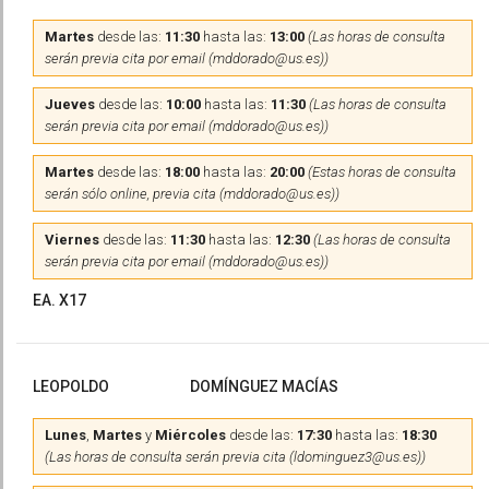
Martes
desde las:
11:30
hasta las:
13:00
(Las horas de consulta
serán previa cita por email (mddorado@us.es))
Jueves
desde las:
10:00
hasta las:
11:30
(Las horas de consulta
serán previa cita por email (mddorado@us.es))
Martes
desde las:
18:00
hasta las:
20:00
(Estas horas de consulta
serán sólo online, previa cita (mddorado@us.es))
Viernes
desde las:
11:30
hasta las:
12:30
(Las horas de consulta
serán previa cita por email (mddorado@us.es))
EA. X17
LEOPOLDO
DOMÍNGUEZ MACÍAS
Lunes
,
Martes
y
Miércoles
desde las:
17:30
hasta las:
18:30
(Las horas de consulta serán previa cita (ldominguez3@us.es))