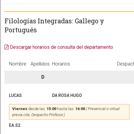
Filologías Integradas: Gallego y
Portugués
Descargar horarios de consulta del departamento
Nombre
Apellidos
Horarios
Despac
D
LUCAS
DA ROSA HUGO
Viernes
desde las:
15:00
hasta las:
16:00
( Presencial o virtual
previa cita. Despacho Profesor.)
EA.S2