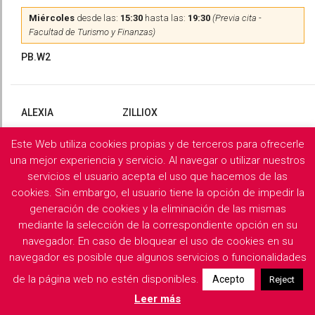
Miércoles
desde las:
15:30
hasta las:
19:30
(Previa cita -
Facultad de Turismo y Finanzas)
PB.W2
ALEXIA
ZILLIOX
Este Web utiliza cookies propias y de terceros para ofrecerle
Martes
y
Miércoles
desde las:
10:00
hasta las:
13:00
(Previa
cita)
una mejor experiencia y servicio. Al navegar o utilizar nuestros
servicios el usuario acepta el uso que hacemos de las
PB.X2
cookies. Sin embargo, el usuario tiene la opción de impedir la
generación de cookies y la eliminación de las mismas
mediante la selección de la correspondiente opción en su
navegador. En caso de bloquear el uso de cookies en su
Filología Griega y Latina
navegador es posible que algunos servicios o funcionalidades
de la página web no estén disponibles.
Acepto
Reject
Descargar horarios de consulta del departamento
Leer más