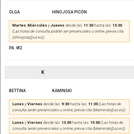
OLGA
HINOJOSA PICÓN
Martes
,
Miércoles
y
Jueves
desde las:
11:30
hasta las:
13:30
(Las horas de consulta podrán ser presenciales u online, previa cita
(ohinojosa@us.es))
PA. W2
K
BETTINA
KAMINSKI
Lunes
y
Viernes
desde las:
9:30
hasta las:
11:30
(Las horas de
consulta serán presenciales u online, previa cita (bkaminski@us.es))
Lunes
y
Viernes
desde las:
13:00
hasta las:
15:00
(Las horas de
consulta serán presenciales u online, previa cita (bkaminski@us.es))