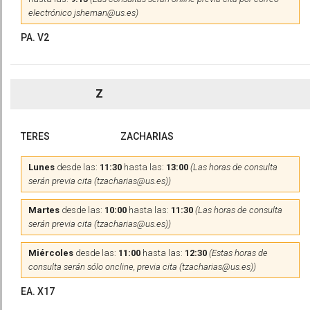
electrónico jshernan@us.es)
PA. V2
Z
TERES
ZACHARIAS
Lunes
desde las:
11:30
hasta las:
13:00
(Las horas de consulta
serán previa cita (tzacharias@us.es))
Martes
desde las:
10:00
hasta las:
11:30
(Las horas de consulta
serán previa cita (tzacharias@us.es))
Miércoles
desde las:
11:00
hasta las:
12:30
(Estas horas de
consulta serán sólo oncline, previa cita (tzacharias@us.es))
EA. X17