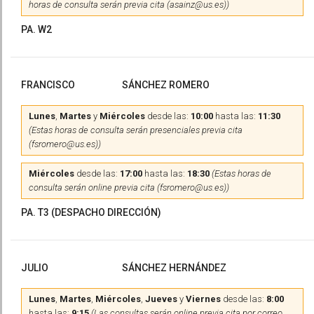
horas de consulta serán previa cita (asainz@us.es))
PA. W2
FRANCISCO
SÁNCHEZ ROMERO
Lunes
,
Martes
y
Miércoles
desde las:
10:00
hasta las:
11:30
(Estas horas de consulta serán presenciales previa cita
(fsromero@us.es))
Miércoles
desde las:
17:00
hasta las:
18:30
(Estas horas de
consulta serán online previa cita (fsromero@us.es))
PA. T3 (DESPACHO DIRECCIÓN)
JULIO
SÁNCHEZ HERNÁNDEZ
Lunes
,
Martes
,
Miércoles
,
Jueves
y
Viernes
desde las:
8:00
hasta las:
9:15
(Las consultas serán online previa cita por correo