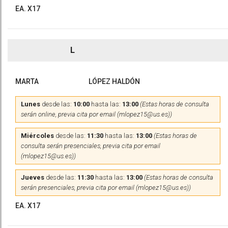
EA. X17
L
MARTA
LÓPEZ HALDÓN
Lunes
desde las:
10:00
hasta las:
13:00
(Estas horas de consulta
serán online, previa cita por email (mlopez15@us.es))
Miércoles
desde las:
11:30
hasta las:
13:00
(Estas horas de
consulta serán presenciales, previa cita por email
(mlopez15@us.es))
Jueves
desde las:
11:30
hasta las:
13:00
(Estas horas de consulta
serán presenciales, previa cita por email (mlopez15@us.es))
EA. X17