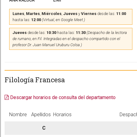
ANA RALUCA
ENII
Lunes
,
Martes
,
Miércoles
,
Jueves
y
Viernes
desde las:
11:00
hasta las:
12:00
(Virtual, en Google Meet.)
Jueves
desde las:
10:30
hasta las:
11:30
(Despacho de la lectora
de rumano, en Fil. Integradas en el despacho compartido con el
profesor Dr. Juan Manuel Uruburu Colsa.)
Filología Francesa
Descargar horarios de consulta del departamento
Nombre
Apellidos
Horarios
Despac
C