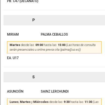
PB. C47 (DECANATO)
P
MIRIAM
PALMA CEBALLOS
Martes
desde las:
09:00
hasta las:
15:00
(Las horas de consulta
serán presenciales u online previa cita (palma@us.es))
EA. U17
S
ASUNCIÓN
SAINZ LERCHUNDI
Lunes
,
Martes
y
Miércoles
desde las:
9:30
hasta las:
11:30
(Las