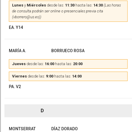
Lunes
y
Miércoles
desde las:
11:30
hasta las:
14:30
(Las horas
de consulta podrán ser online o presenciales previa cita
(vborrero@us.es))
EA. Y14
MARÍA A.
BORRUECO ROSA
Jueves
desde las:
16:00
hasta las:
20:00
Viernes
desde las:
9:00
hasta las:
14:00
PA. V2
D
MONTSERRAT
DÍAZ DORADO