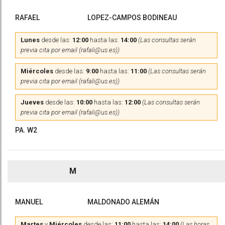
RAFAEL
LOPEZ-CAMPOS BODINEAU
Lunes
desde las:
12:00
hasta las:
14:00
(Las consultas serán
previa cita por email (rafali@us.es))
Miércoles
desde las:
9:00
hasta las:
11:00
(Las consultas serán
previa cita por email (rafali@us.es))
Jueves
desde las:
10:00
hasta las:
12:00
(Las consultas serán
previa cita por email (rafali@us.es))
PA. W2
M
MANUEL
MALDONADO ALEMÁN
Martes
y
Miércoles
desde las:
11:00
hasta las:
14:00
(Las horas