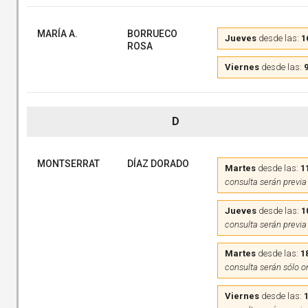
MARÍA A.
BORRUECO
Jueves
desde las:
1
ROSA
Viernes
desde las:
9
D
MONTSERRAT
DÍAZ DORADO
Martes
desde las:
1
consulta serán previa
Jueves
desde las:
1
consulta serán previa
Martes
desde las:
1
consulta serán sólo o
Viernes
desde las: