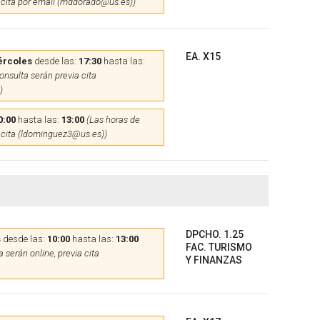
 cita por email (mddorado@us.es))
EA. X15
ércoles
desde las:
17:30
hasta las:
onsulta serán previa cita
)
0:00
hasta las:
13:00
(Las horas de
 cita (ldominguez3@us.es))
DPCHO. 1.25
s
desde las:
10:00
hasta las:
13:00
FAC. TURISMO
 serán online, previa cita
Y FINANZAS