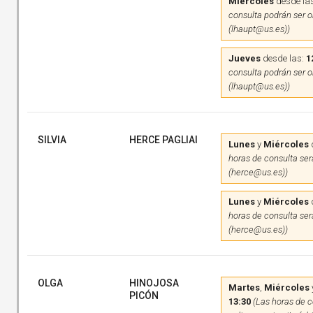
Miércoles
desde la
consulta podrán ser on
(lhaupt@us.es))
Jueves
desde las:
1
consulta podrán ser on
(lhaupt@us.es))
SILVIA
HERCE PAGLIAI
Lunes
y
Miércoles
horas de consulta será
(herce@us.es))
Lunes
y
Miércoles
horas de consulta será
(herce@us.es))
OLGA
HINOJOSA
Martes
,
Miércoles
PICÓN
13:30
(Las horas de c