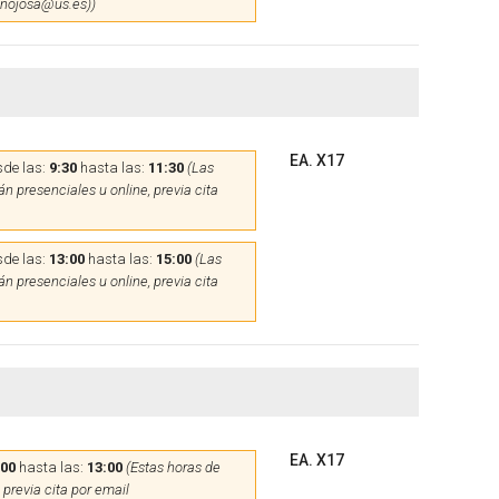
hinojosa@us.es))
EA. X17
de las:
9:30
hasta las:
11:30
(Las
n presenciales u online, previa cita
de las:
13:00
hasta las:
15:00
(Las
n presenciales u online, previa cita
EA. X17
:00
hasta las:
13:00
(Estas horas de
 previa cita por email