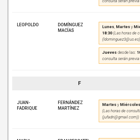
consulta serán previa
LEOPOLDO
DOMÍNGUEZ
Lunes
,
Martes
y
Mi
MACÍAS
18:30
(Las horas de c
(ldominguez3@us.es)
Jueves
desde las:
1
consulta serán previa
F
JUAN-
FERNÁNDEZ
Martes
y
Miércole
FADRIQUE
MARTÍNEZ
(Las horas de consulta
(jufadri@gmail.com))