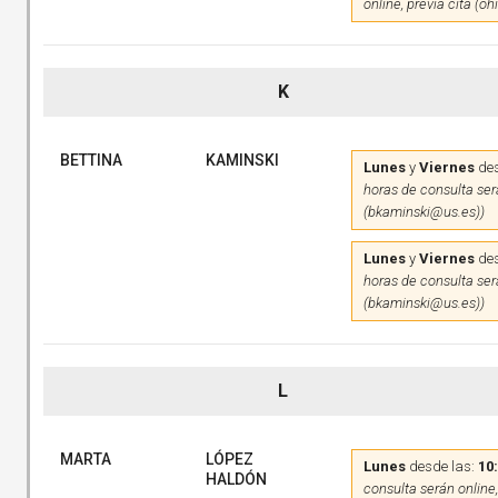
online, previa cita (o
K
BETTINA
KAMINSKI
Lunes
y
Viernes
des
horas de consulta será
(bkaminski@us.es))
Lunes
y
Viernes
des
horas de consulta será
(bkaminski@us.es))
L
MARTA
LÓPEZ
Lunes
desde las:
10
HALDÓN
consulta serán online,