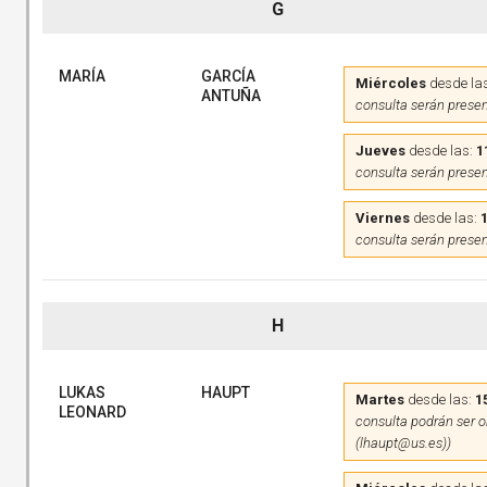
G
MARÍA
GARCÍA
Miércoles
desde la
ANTUÑA
consulta serán presen
Jueves
desde las:
1
consulta serán presen
Viernes
desde las:
consulta serán presen
H
LUKAS
HAUPT
Martes
desde las:
1
LEONARD
consulta podrán ser on
(lhaupt@us.es))