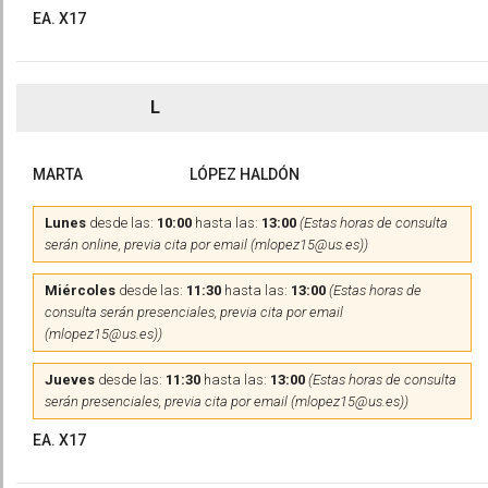
EA. X17
L
MARTA
LÓPEZ HALDÓN
Lunes
desde las:
10:00
hasta las:
13:00
(Estas horas de consulta
serán online, previa cita por email (mlopez15@us.es))
Miércoles
desde las:
11:30
hasta las:
13:00
(Estas horas de
consulta serán presenciales, previa cita por email
(mlopez15@us.es))
Jueves
desde las:
11:30
hasta las:
13:00
(Estas horas de consulta
serán presenciales, previa cita por email (mlopez15@us.es))
EA. X17