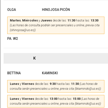
OLGA
HINOJOSA PICÓN
Martes
,
Miércoles
y
Jueves
desde las:
11:30
hasta las:
13:30
(Las horas de consulta podrán ser presenciales u online, previa cita
(ohinojosa@us.es))
PA. W2
K
BETTINA
KAMINSKI
Lunes
y
Viernes
desde las:
9:30
hasta las:
11:30
(Las horas de
consulta serán presenciales u online, previa cita (bkaminski@us.es))
Lunes
y
Viernes
desde las:
13:00
hasta las:
15:00
(Las horas de
consulta serán presenciales u online, previa cita (bkaminski@us.es))