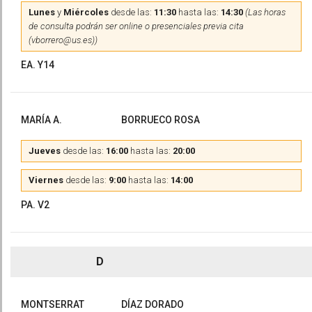
Lunes
y
Miércoles
desde las:
11:30
hasta las:
14:30
(Las horas
de consulta podrán ser online o presenciales previa cita
(vborrero@us.es))
EA. Y14
MARÍA A.
BORRUECO ROSA
Jueves
desde las:
16:00
hasta las:
20:00
Viernes
desde las:
9:00
hasta las:
14:00
PA. V2
D
MONTSERRAT
DÍAZ DORADO