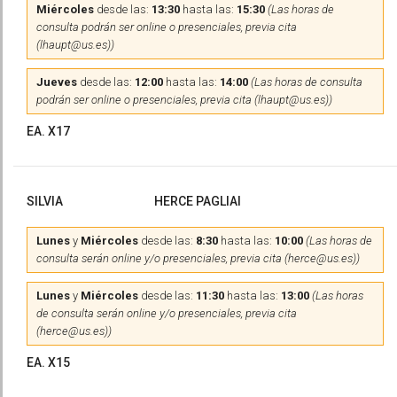
Miércoles
desde las:
13:30
hasta las:
15:30
(Las horas de
consulta podrán ser online o presenciales, previa cita
(lhaupt@us.es))
Jueves
desde las:
12:00
hasta las:
14:00
(Las horas de consulta
podrán ser online o presenciales, previa cita (lhaupt@us.es))
EA. X17
SILVIA
HERCE PAGLIAI
Lunes
y
Miércoles
desde las:
8:30
hasta las:
10:00
(Las horas de
consulta serán online y/o presenciales, previa cita (herce@us.es))
Lunes
y
Miércoles
desde las:
11:30
hasta las:
13:00
(Las horas
de consulta serán online y/o presenciales, previa cita
(herce@us.es))
EA. X15