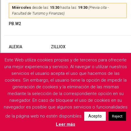
Miércoles
desde las:
15:30
hasta las:
19:30
(Previa cita -
Facultad de Turismo y Finanzas)
PB.W2
ALEXIA
ZILLIOX
Este Web utiliza cookies propias y de terceros para ofrecerle
Martes
y
Miércoles
desde las:
10:00
hasta las:
13:00
(Previa
cita)
una mejor experiencia y servicio. Al navegar o utilizar nuestros
servicios el usuario acepta el uso que hacemos de las
PB.X2
cookies. Sin embargo, el usuario tiene la opción de impedir la
generación de cookies y la eliminación de las mismas
mediante la selección de la correspondiente opción en su
navegador. En caso de bloquear el uso de cookies en su
Filología Griega y Latina
navegador es posible que algunos servicios o funcionalidades
de la página web no estén disponibles.
Acepto
Reject
Descargar horarios de consulta del departamento
Leer más