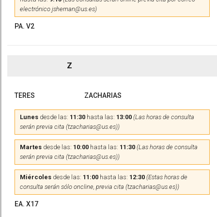
electrónico jshernan@us.es)
PA. V2
Z
TERES
ZACHARIAS
Lunes
desde las:
11:30
hasta las:
13:00
(Las horas de consulta
serán previa cita (tzacharias@us.es))
Martes
desde las:
10:00
hasta las:
11:30
(Las horas de consulta
serán previa cita (tzacharias@us.es))
Miércoles
desde las:
11:00
hasta las:
12:30
(Estas horas de
consulta serán sólo oncline, previa cita (tzacharias@us.es))
EA. X17