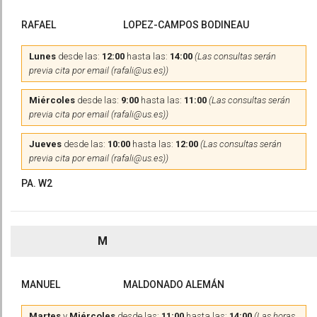
RAFAEL
LOPEZ-CAMPOS BODINEAU
Lunes
desde las:
12:00
hasta las:
14:00
(Las consultas serán
previa cita por email (rafali@us.es))
Miércoles
desde las:
9:00
hasta las:
11:00
(Las consultas serán
previa cita por email (rafali@us.es))
Jueves
desde las:
10:00
hasta las:
12:00
(Las consultas serán
previa cita por email (rafali@us.es))
PA. W2
M
MANUEL
MALDONADO ALEMÁN
Martes
y
Miércoles
desde las:
11:00
hasta las:
14:00
(Las horas