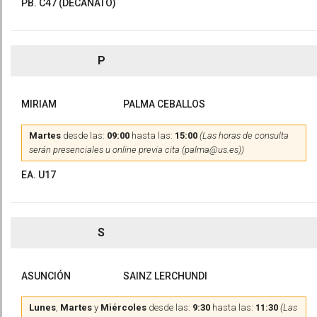
PB. C47 (DECANATO)
P
MIRIAM
PALMA CEBALLOS
Martes
desde las:
09:00
hasta las:
15:00
(Las horas de consulta
serán presenciales u online previa cita (palma@us.es))
EA. U17
S
ASUNCIÓN
SAINZ LERCHUNDI
Lunes
,
Martes
y
Miércoles
desde las:
9:30
hasta las:
11:30
(Las