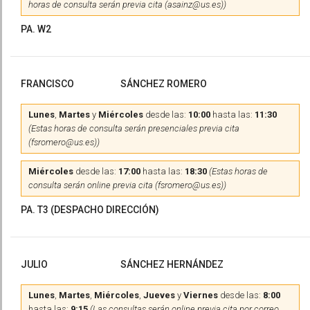
horas de consulta serán previa cita (asainz@us.es))
PA. W2
FRANCISCO
SÁNCHEZ ROMERO
Lunes
,
Martes
y
Miércoles
desde las:
10:00
hasta las:
11:30
(Estas horas de consulta serán presenciales previa cita
(fsromero@us.es))
Miércoles
desde las:
17:00
hasta las:
18:30
(Estas horas de
consulta serán online previa cita (fsromero@us.es))
PA. T3 (DESPACHO DIRECCIÓN)
JULIO
SÁNCHEZ HERNÁNDEZ
Lunes
,
Martes
,
Miércoles
,
Jueves
y
Viernes
desde las:
8:00
hasta las:
9:15
(Las consultas serán online previa cita por correo