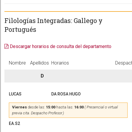
Filologías Integradas: Gallego y
Portugués
Descargar horarios de consulta del departamento
Nombre
Apellidos
Horarios
Despac
D
LUCAS
DA ROSA HUGO
Viernes
desde las:
15:00
hasta las:
16:00
( Presencial o virtual
previa cita. Despacho Profesor.)
EA.S2