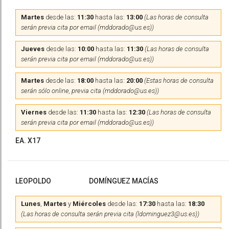
Martes
desde las:
11:30
hasta las:
13:00
(Las horas de consulta
serán previa cita por email (mddorado@us.es))
Jueves
desde las:
10:00
hasta las:
11:30
(Las horas de consulta
serán previa cita por email (mddorado@us.es))
Martes
desde las:
18:00
hasta las:
20:00
(Estas horas de consulta
serán sólo online, previa cita (mddorado@us.es))
Viernes
desde las:
11:30
hasta las:
12:30
(Las horas de consulta
serán previa cita por email (mddorado@us.es))
EA. X17
LEOPOLDO
DOMÍNGUEZ MACÍAS
Lunes
,
Martes
y
Miércoles
desde las:
17:30
hasta las:
18:30
(Las horas de consulta serán previa cita (ldominguez3@us.es))