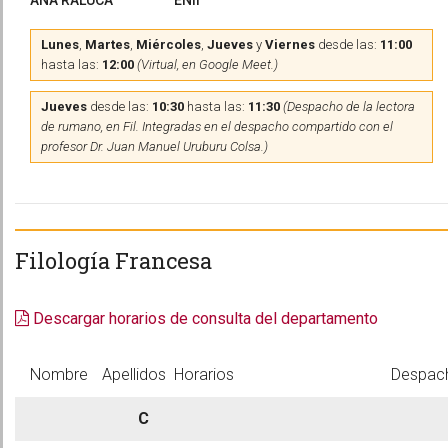
ANA RALUCA
ENII
Lunes
,
Martes
,
Miércoles
,
Jueves
y
Viernes
desde las:
11:00
hasta las:
12:00
(Virtual, en Google Meet.)
Jueves
desde las:
10:30
hasta las:
11:30
(Despacho de la lectora
de rumano, en Fil. Integradas en el despacho compartido con el
profesor Dr. Juan Manuel Uruburu Colsa.)
Filología Francesa
Descargar horarios de consulta del departamento
Nombre
Apellidos
Horarios
Despac
C