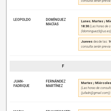
consulta serán previa
LEOPOLDO
DOMÍNGUEZ
Lunes
,
Martes
y
Mi
MACÍAS
18:30
(Las horas de c
(ldominguez3@us.es)
Jueves
desde las:
1
consulta serán previa
F
JUAN-
FERNÁNDEZ
Martes
y
Miércole
FADRIQUE
MARTÍNEZ
(Las horas de consulta
(jufadri@gmail.com))