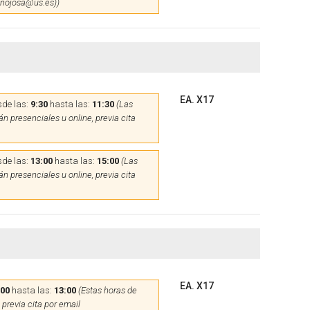
hinojosa@us.es))
EA. X17
de las:
9:30
hasta las:
11:30
(Las
n presenciales u online, previa cita
de las:
13:00
hasta las:
15:00
(Las
n presenciales u online, previa cita
EA. X17
:00
hasta las:
13:00
(Estas horas de
 previa cita por email