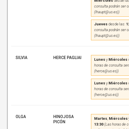
Miércoles
desde la
consulta podrán ser on
(lhaupt@us.es))
Jueves
desde las:
1
consulta podrán ser on
(lhaupt@us.es))
SILVIA
HERCE PAGLIAI
Lunes
y
Miércoles
horas de consulta será
(herce@us.es))
Lunes
y
Miércoles
horas de consulta será
(herce@us.es))
OLGA
HINOJOSA
Martes
,
Miércoles
PICÓN
13:30
(Las horas de c