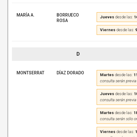
MARÍA A.
BORRUECO
Jueves
desde las:
1
ROSA
Viernes
desde las:
9
D
MONTSERRAT
DÍAZ DORADO
Martes
desde las:
1
consulta serán previa
Jueves
desde las:
1
consulta serán previa
Martes
desde las:
1
consulta serán sólo o
Viernes
desde las: