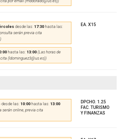
 cita por email (mddorado@us.es))
EA. X15
ércoles
desde las:
17:30
hasta las:
onsulta serán previa cita
)
0:00
hasta las:
13:00
(Las horas de
 cita (ldominguez3@us.es))
DPCHO. 1.25
s
desde las:
10:00
hasta las:
13:00
FAC. TURISMO
 serán online, previa cita
Y FINANZAS