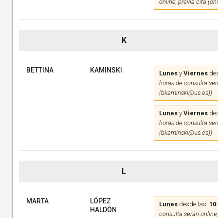
online, previa cita (o
K
BETTINA
KAMINSKI
Lunes
y
Viernes
des
horas de consulta será
(bkaminski@us.es))
Lunes
y
Viernes
des
horas de consulta será
(bkaminski@us.es))
L
MARTA
LÓPEZ
Lunes
desde las:
10
HALDÓN
consulta serán online,