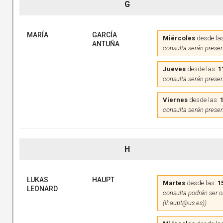
G
MARÍA
GARCÍA
Miércoles
desde la
ANTUÑA
consulta serán presen
Jueves
desde las:
1
consulta serán presen
Viernes
desde las:
consulta serán presen
H
LUKAS
HAUPT
Martes
desde las:
1
LEONARD
consulta podrán ser on
(lhaupt@us.es))