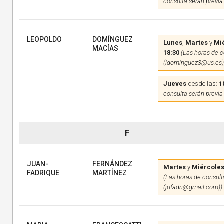
consulta serán previa
LEOPOLDO
DOMÍNGUEZ
Lunes
,
Martes
y
Mi
MACÍAS
18:30
(Las horas de c
(ldominguez3@us.es)
Jueves
desde las:
1
consulta serán previa
F
JUAN-
FERNÁNDEZ
Martes
y
Miércole
FADRIQUE
MARTÍNEZ
(Las horas de consulta
(jufadri@gmail.com))