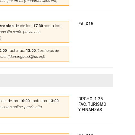
 cita por email (mddorado@us.es))
EA. X15
ércoles
desde las:
17:30
hasta las:
onsulta serán previa cita
)
0:00
hasta las:
13:00
(Las horas de
 cita (ldominguez3@us.es))
DPCHO. 1.25
s
desde las:
10:00
hasta las:
13:00
FAC. TURISMO
 serán online, previa cita
Y FINANZAS