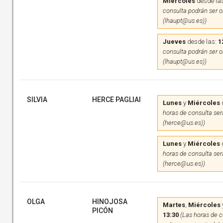
Miércoles
desde la
consulta podrán ser on
(lhaupt@us.es))
Jueves
desde las:
1
consulta podrán ser on
(lhaupt@us.es))
SILVIA
HERCE PAGLIAI
Lunes
y
Miércoles
horas de consulta será
(herce@us.es))
Lunes
y
Miércoles
horas de consulta será
(herce@us.es))
OLGA
HINOJOSA
Martes
,
Miércoles
PICÓN
13:30
(Las horas de c