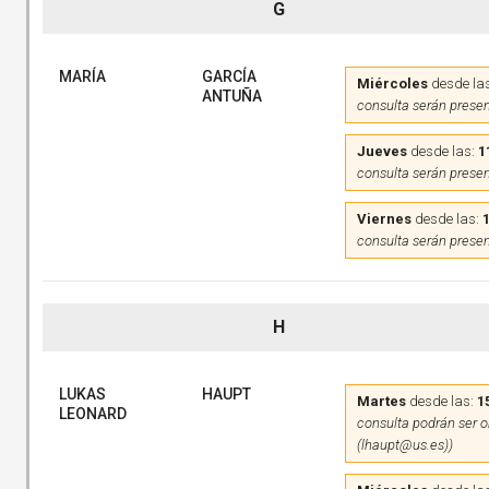
G
MARÍA
GARCÍA
Miércoles
desde la
ANTUÑA
consulta serán presen
Jueves
desde las:
1
consulta serán presen
Viernes
desde las:
consulta serán presen
H
LUKAS
HAUPT
Martes
desde las:
1
LEONARD
consulta podrán ser on
(lhaupt@us.es))