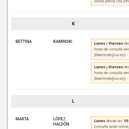
online, previa cita (o
K
BETTINA
KAMINSKI
Lunes
y
Viernes
des
horas de consulta será
(bkaminski@us.es))
Lunes
y
Viernes
des
horas de consulta será
(bkaminski@us.es))
L
MARTA
LÓPEZ
Lunes
desde las:
10
HALDÓN
consulta serán online,