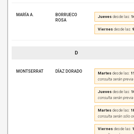
MARÍA A.
BORRUECO
Jueves
desde las:
1
ROSA
Viernes
desde las:
9
D
MONTSERRAT
DÍAZ DORADO
Martes
desde las:
1
consulta serán previa
Jueves
desde las:
1
consulta serán previa
Martes
desde las:
1
consulta serán sólo o
Viernes
desde las: