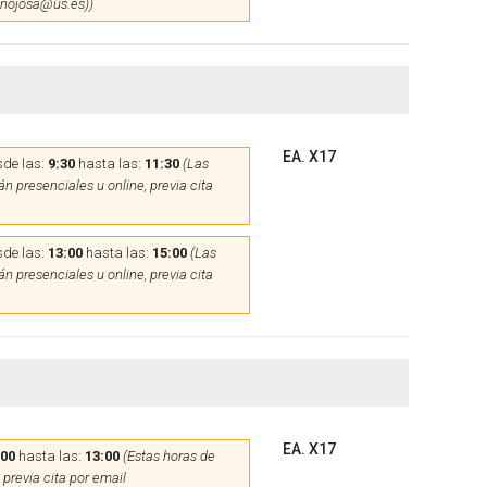
hinojosa@us.es))
EA. X17
de las:
9:30
hasta las:
11:30
(Las
n presenciales u online, previa cita
de las:
13:00
hasta las:
15:00
(Las
n presenciales u online, previa cita
EA. X17
:00
hasta las:
13:00
(Estas horas de
 previa cita por email