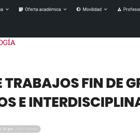
ia
Oferta académica
Movilidad
Profeso
E TRABAJOS FIN DE 
S E INTERDISCIPLIN
(GMT+00:00)
 1:30 pm