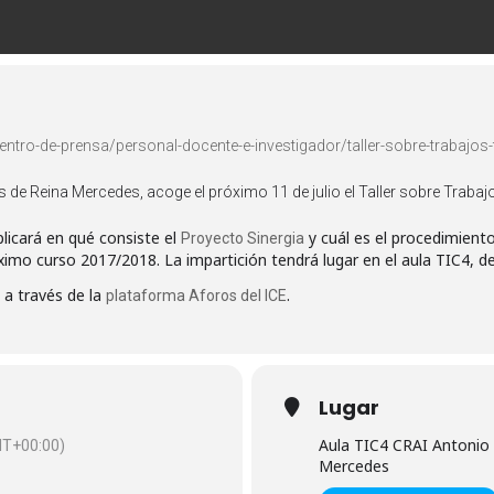
ntro-de-prensa/personal-docente-e-investigador/taller-sobre-trabajos-
s de Reina Mercedes, acoge el próximo 11 de julio el Taller sobre Traba
xplicará en qué consiste el
y cuál es el procedimient
Proyecto Sinergia
ximo curso 2017/2018. La impartición tendrá lugar en el aula TIC4, de
n a través de la
.
plataforma Aforos del ICE
Lugar
Aula TIC4 CRAI Antonio 
T+00:00)
Mercedes