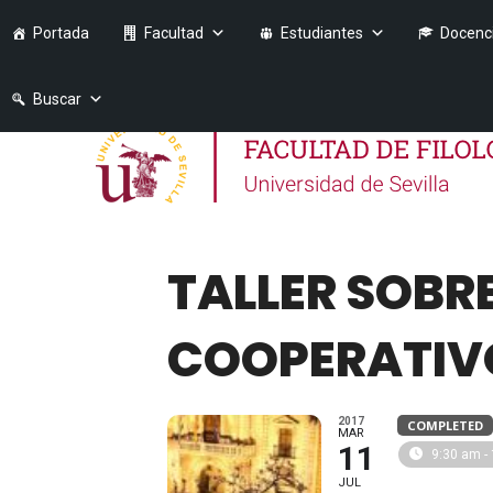
Portada
Facultad
Estudiantes
Docenc
Buscar
TALLER SOBR
COOPERATIVO
2017
COMPLETED
MAR
11
9:30 am -
JUL