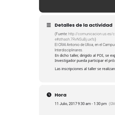
Detalles de la actividad
(Fuente:
http://comunicacion.us.es/ce
e#sthash.7RvNSuBj.uxfs
)
El CRAI Antonio de Ulloa, en el Campu
Interdisciplinares.
En dicho taller, dirigido al PDI, se e
Investigador pueda participar el pró
Las inscripciones al taller se realiza
Hora
11 Julio, 2017 9:30 am - 1:30 pm
(GM