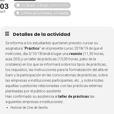
MIÉ
03
(GMT+00:00)
11:30 am - 2:00 pm
OCT
C/Palos de la Frontera, s/n Sevilla
Detalles de la actividad
Se informa a los estudiantes que tienen previsto cursar su
asignatura “
Práctico
” en el presente curso 2018/19 de que el
miércoles, día 3/10/18 tendrá lugar una
reunión
(11,30 horas,
aula 203) y un taller de prácticas (13,00 horas, patio de la
cristalera) en los que se informará sobre los tipos de prácticas,
los requisitos, las instrucciones para la formalización del alta en
Ícaro
y la participación en las convocatorias de prácticas, sobre
las empresas e instituciones participantes, etc., y sobre todas
aquellas cuestiones relacionadas con las prácticas externas
planteadas por el público asistente.
Han confirmado su asistencia al
taller de prácticas
las
siguientes empresas e instituciones:
Festival de Cine de Sevilla