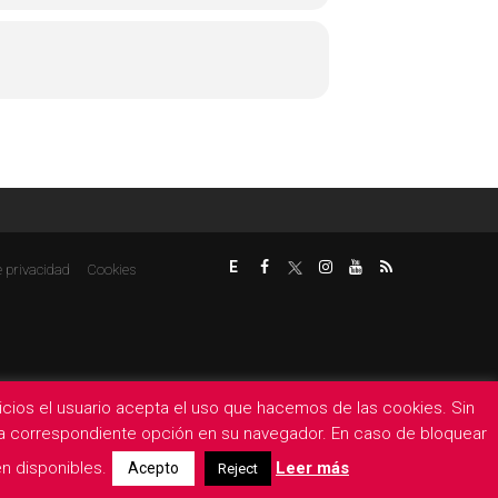
E
e privacidad
Cookies
rvicios el usuario acepta el uso que hacemos de las cookies. Sin
 la correspondiente opción en su navegador. En caso de bloquear
n disponibles.
Leer más
Acepto
Reject