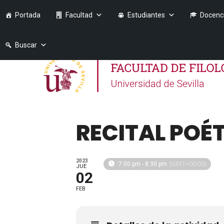
Portada
Facultad
Estudiantes
Docenc
Buscar
RECITAL POÉ
2023
(GMT+00:00)
7:00 pm - 8:30 pm
JUE
02
FEB