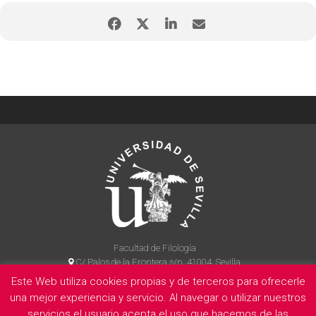
Facultad de Filología
C/ Palos de la Frontera s/n, 41004, Sevilla
954 55 14 90
Este Web utiliza cookies propias y de terceros para ofrecerle
una mejor experiencia y servicio. Al navegar o utilizar nuestros
servicios el usuario acepta el uso que hacemos de las