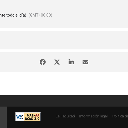
te todo el día)
(GMT+00:00)
La Facultad
Información legal
Politica d