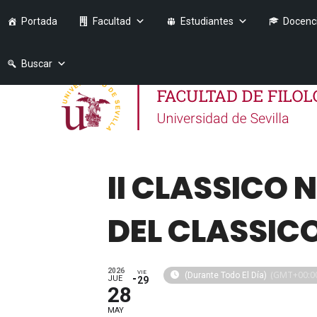
Portada
Facultad
Estudiantes
Docenc
Buscar
II CLASSICO 
DEL CLASSIC
2026
VIE
(GMT+00:0
(Durante Todo El Día)
JUE
29
28
MAY