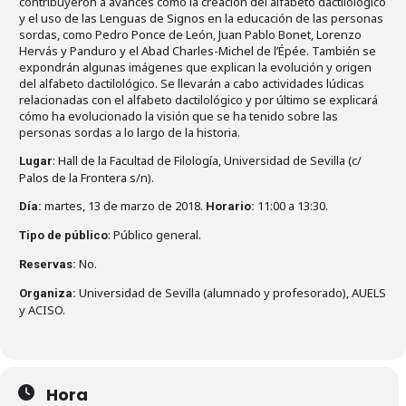
contribuyeron a avances como la creación del alfabeto dactilológico
y el uso de las Lenguas de Signos en la educación de las personas
sordas, como Pedro Ponce de León, Juan Pablo Bonet, Lorenzo
Hervás y Panduro y el Abad Charles-Michel de l’Épée. También se
expondrán algunas imágenes que explican la evolución y origen
del alfabeto dactilológico. Se llevarán a cabo actividades lúdicas
relacionadas con el alfabeto dactilológico y por último se explicará
cómo ha evolucionado la visión que se ha tenido sobre las
personas sordas a lo largo de la historia.
: Hall de la Facultad de Filología, Universidad de Sevilla (c/
Lugar
Palos de la Frontera s/n).
martes, 13 de marzo de 2018.
11:00 a 13:30.
Día:
Horario:
: Público general.
Tipo de público
No.
Reservas:
Universidad de Sevilla (alumnado y profesorado), AUELS
Organiza:
y ACISO.
Hora