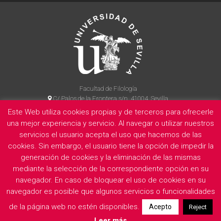
Facultad de Filología
C/ Palos de la Frontera s/n, 41004, Sevilla
954 55 14 90
Este Web utiliza cookies propias y de terceros para ofrecerle
una mejor experiencia y servicio. Al navegar o utilizar nuestros
servicios el usuario acepta el uso que hacemos de las
cookies. Sin embargo, el usuario tiene la opción de impedir la
La Facultad
Información legal
Politica de privacidad
Cookies
generación de cookies y la eliminación de las mismas
E
mediante la selección de la correspondiente opción en su
navegador. En caso de bloquear el uso de cookies en su
navegador es posible que algunos servicios o funcionalidades
de la página web no estén disponibles.
Acepto
Reject
Leer más