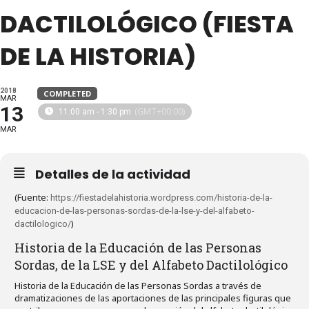
DACTILOLÓGICO (FIESTA
DE LA HISTORIA)
2018
COMPLETED
MAR
13
(GMT+00:00)
11:00 am - 1:30 pm
MAR
Detalles de la actividad
(Fuente:
https://fiestadelahistoria.wordpress.com/historia-de-la-
educacion-de-las-personas-sordas-de-la-lse-y-del-alfabeto-
)
dactilologico/
Historia de la Educación de las Personas
Sordas, de la LSE y del Alfabeto Dactilológico
Historia de la Educación de las Personas Sordas a través de
dramatizaciones de las aportaciones de las principales figuras que