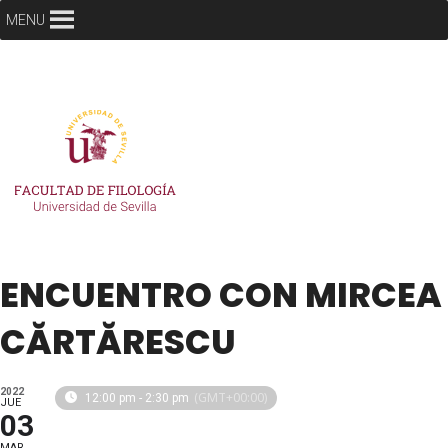
MENU
ENCUENTRO CON MIRCEA
CĂRTĂRESCU
2022
(GMT+00:00)
12:00 pm - 2:30 pm
JUE
03
MAR