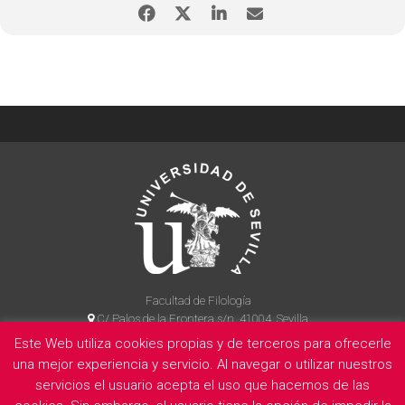
Facultad de Filología
C/ Palos de la Frontera s/n, 41004, Sevilla
954 55 14 90
Este Web utiliza cookies propias y de terceros para ofrecerle
una mejor experiencia y servicio. Al navegar o utilizar nuestros
servicios el usuario acepta el uso que hacemos de las
La Facultad
Información legal
Politica de privacidad
Cookies