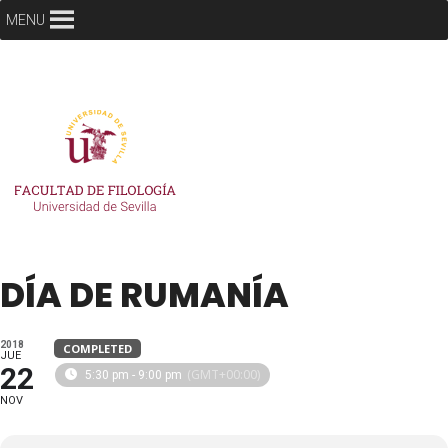
MENU
DÍA DE RUMANÍA
2018
COMPLETED
JUE
22
(GMT+00:00)
5:30 pm - 9:00 pm
NOV