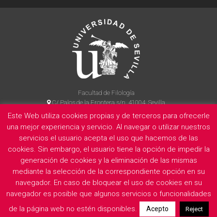
Facultad de Filología
C/ Palos de la Frontera s/n, 41004, Sevilla
954 55 14 90
Este Web utiliza cookies propias y de terceros para ofrecerle
una mejor experiencia y servicio. Al navegar o utilizar nuestros
servicios el usuario acepta el uso que hacemos de las
cookies. Sin embargo, el usuario tiene la opción de impedir la
La Facultad
Información legal
Politica de privacidad
Cookies
generación de cookies y la eliminación de las mismas
E
mediante la selección de la correspondiente opción en su
navegador. En caso de bloquear el uso de cookies en su
navegador es posible que algunos servicios o funcionalidades
de la página web no estén disponibles.
Acepto
Reject