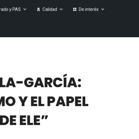
rado y PAS
Calidad
De interés
LLA-GARCÍA:
O Y EL PAPEL
DE ELE”