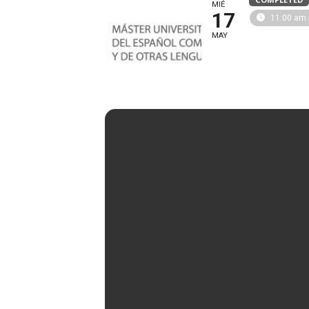
MIÉ
17
11:00 am 
Organizador/a
F
MAY