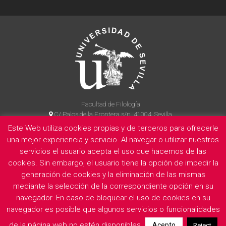
Facultad de Filología
C/ Palos de la Frontera s/n, 41004, Sevilla
954 55 14 90
Este Web utiliza cookies propias y de terceros para ofrecerle
una mejor experiencia y servicio. Al navegar o utilizar nuestros
servicios el usuario acepta el uso que hacemos de las
cookies. Sin embargo, el usuario tiene la opción de impedir la
La Facultad
Información legal
Politica de privacidad
Cookies
generación de cookies y la eliminación de las mismas
E
mediante la selección de la correspondiente opción en su
navegador. En caso de bloquear el uso de cookies en su
navegador es posible que algunos servicios o funcionalidades
de la página web no estén disponibles.
Acepto
Reject