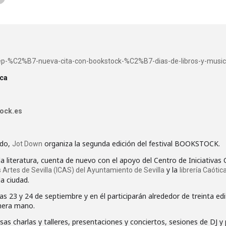
sep-%C2%B7-nueva-cita-con-bookstock-%C2%B7-dias-de-libros-y-musica
ica
ock.es
ado,
organiza la segunda edición del festival BOOKSTOCK.
Jot Down
 la literatura, cuenta de nuevo con el apoyo del Centro de Iniciativas C
y la
as Artes de Sevilla (ICAS) del Ayuntamiento de Sevilla
librería Caótic
la ciudad.
as 23 y 24 de septiembre y en él participarán alrededor de treinta ed
imera mano.
versas charlas y talleres, presentaciones y conciertos, sesiones de DJ