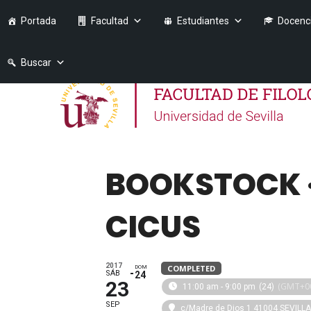
Portada
Facultad
Estudiantes
Docenc
Buscar
BOOKSTOCK · 
CICUS
2017
COMPLETED
DOM
SÁB
24
23
(GMT+00
11:00 am - 9:00 pm
(24)
SEP
c/Madre de Dios 1 41004 SEVILLA