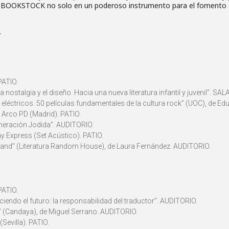
val BOOKSTOCK no solo en un poderoso instrumento para el fomento d
.
PATIO.
 nostalgia y el diseño. Hacia una nueva literatura infantil y juvenil”. SA
eléctricos. 50 películas fundamentales de la cultura rock” (UOC), de Ed
 Arco PD (Madrid). PATIO.
neración Jodida”. AUDITORIO.
y Express (Set Acústico). PATIO.
rland” (Literatura Random House), de Laura Fernández. AUDITORIO.
PATIO.
endo el futuro: la responsabilidad del traductor”. AUDITORIO.
a” (Candaya), de Miguel Serrano. AUDITORIO.
Sevilla). PATIO.