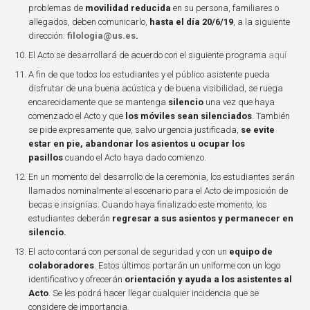
problemas de
movilidad reducida
en su persona, familiares o
allegados, deben comunicarlo,
hasta el día 20/6/19
, a la siguiente
dirección:
filologia@us.es
.
El Acto se desarrollará de acuerdo con el siguiente programa
aquí
A fin de que todos los estudiantes y el público asistente pueda
disfrutar de una buena acústica y de buena visibilidad, se ruega
encarecidamente que se mantenga
silencio
una vez que haya
comenzado el Acto y que
los móviles sean silenciados
. También
se pide expresamente que, salvo urgencia justificada,
se evite
estar en pie, abandonar los asientos u ocupar los
pasillos
cuando el Acto haya dado comienzo.
En un momento del desarrollo de la ceremonia, los estudiantes serán
llamados nominalmente al escenario para el Acto de imposición de
becas e insignias. Cuando haya finalizado este momento, los
estudiantes deberán
regresar a sus asientos y permanecer en
silencio.
El acto contará con personal de seguridad y con un
equipo de
colaboradores
. Estos últimos portarán un uniforme con un logo
identificativo y ofrecerán
orientación y ayuda a los asistentes al
Acto
. Se les podrá hacer llegar cualquier incidencia que se
considere de importancia.