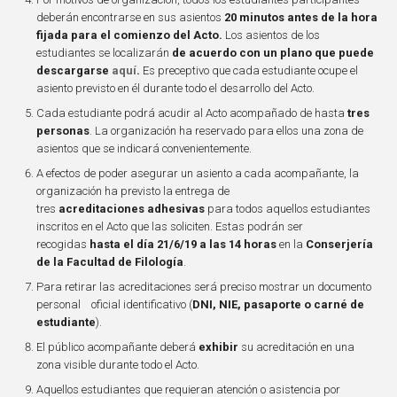
deberán encontrarse en sus asientos
20 minutos antes de la hora
fijada para el comienzo del Acto.
Los asientos de los
estudiantes se localizarán
de acuerdo con un plano que puede
descargarse
aquí
.
Es preceptivo que cada estudiante ocupe el
asiento previsto en él durante todo el desarrollo del Acto.
Cada estudiante podrá acudir al Acto acompañado de hasta
tres
personas
. La organización ha reservado para ellos una zona de
asientos que se indicará convenientemente.
A efectos de poder asegurar un asiento a cada acompañante, la
organización ha previsto la entrega de
tres
acreditaciones
adhesivas
para todos aquellos estudiantes
inscritos en el Acto que las soliciten. Estas podrán ser
recogidas
hasta el día 21/6/19 a las 14 horas
en la
Conserjería
de la Facultad de Filología
.
Para retirar las acreditaciones será preciso mostrar un documento
personal oficial identificativo (
DNI, NIE, pasaporte o carné de
estudiante
).
El público acompañante deberá
exhibir
su acreditación en una
zona visible durante todo el Acto.
Aquellos estudiantes que requieran atención o asistencia por