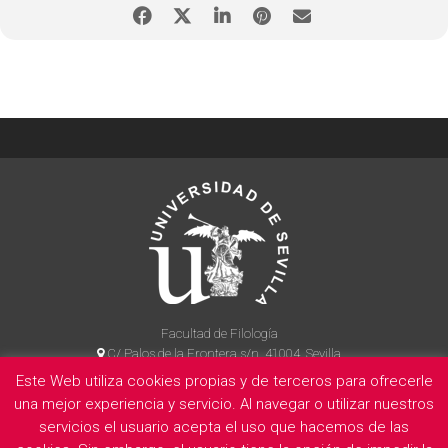
Facultad de Filología
C/ Palos de la Frontera s/n, 41004, Sevilla
954 55 14 90
Este Web utiliza cookies propias y de terceros para ofrecerle
una mejor experiencia y servicio. Al navegar o utilizar nuestros
servicios el usuario acepta el uso que hacemos de las