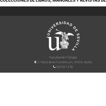
COLECCIONES DE LIBROS, MANUALES Y REVISTAS DE
Facultad de Filología
C/ Palos de la Frontera s/n, 41004, Sevilla
954 55 14 90