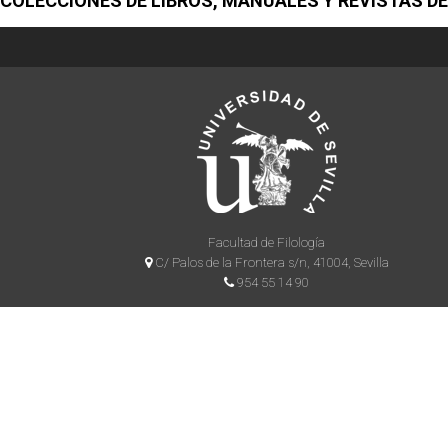
COLECCIONES DE LIBROS, MANUALES Y REVISTAS DE
Facultad de Filología
C/ Palos de la Frontera s/n, 41004, Sevilla
954 55 14 90